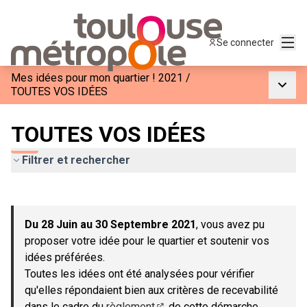
Menu
Se connecter
Mes idées pour mon quartier ! 2021
/
Menu p
TOUTES VOS IDÉES
TOUTES VOS IDÉES
Filtrer et rechercher
Passer la carte
Leaflet
|
©
OpenStreetMap
contributors
L'élément suivant est une carte qui présente les éléments de c
+
Du 28 Juin au 30 Septembre 2021
, vous avez pu
−
proposer votre idée pour le quartier et soutenir vos
idées préférées.
Toutes les idées ont été analysées pour vérifier
qu'elles répondaient bien aux critères de recevabilité
dans le cadre du
règlement
de cette démarche