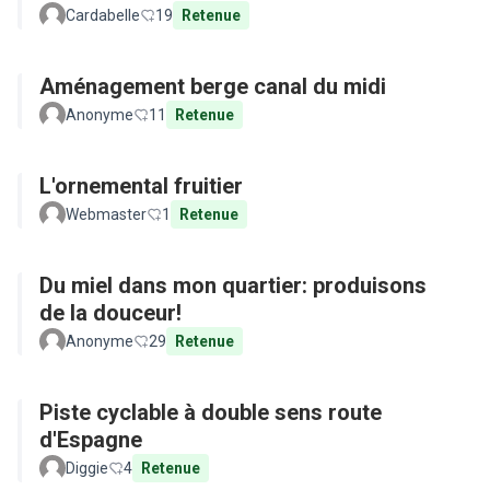
Cardabelle
19
Retenue
Aménagement berge canal du midi
Anonyme
11
Retenue
L'ornemental fruitier
Webmaster
1
Retenue
Du miel dans mon quartier: produisons
de la douceur!
Anonyme
29
Retenue
Piste cyclable à double sens route
d'Espagne
Diggie
4
Retenue