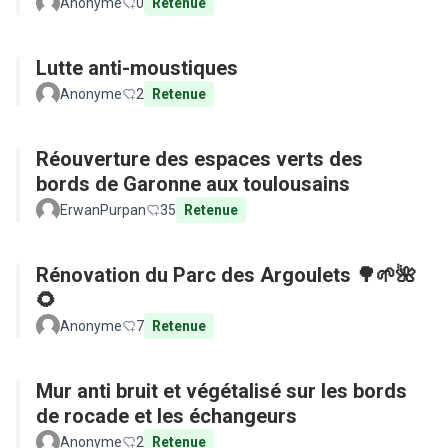
Anonyme
0
Retenue
Lutte anti-moustiques
Anonyme
2
Retenue
Réouverture des espaces verts des
bords de Garonne aux toulousains
ErwanPurpan
35
Retenue
Rénovation du Parc des Argoulets 🌳🌱🌺
🌻
Anonyme
7
Retenue
Mur anti bruit et végétalisé sur les bords
de rocade et les échangeurs
Anonyme
2
Retenue