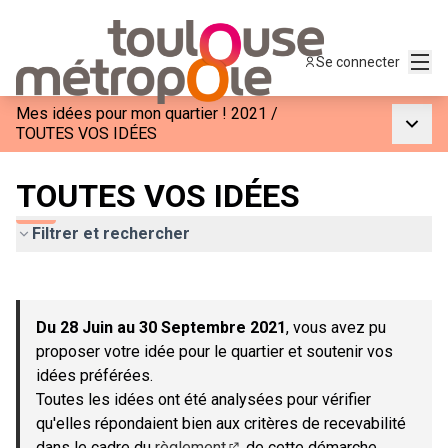
Menu
Se connecter
Mes idées pour mon quartier ! 2021
/
Menu p
TOUTES VOS IDÉES
TOUTES VOS IDÉES
Filtrer et rechercher
Passer la carte
Leaflet
|
©
OpenStreetMap
contributors
L'élément suivant est une carte qui présente les éléments de c
+
Du 28 Juin au 30 Septembre 2021
, vous avez pu
−
proposer votre idée pour le quartier et soutenir vos
idées préférées.
Toutes les idées ont été analysées pour vérifier
qu'elles répondaient bien aux critères de recevabilité
dans le cadre du
règlement
de cette démarche