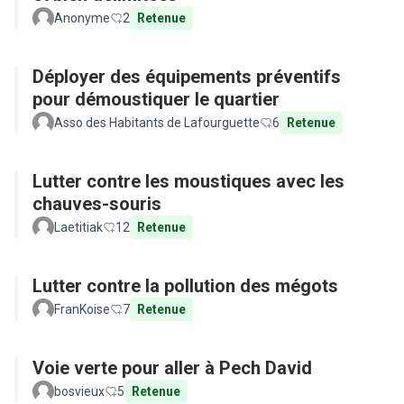
Anonyme
2
Retenue
Déployer des équipements préventifs
pour démoustiquer le quartier
Asso des Habitants de Lafourguette
6
Retenue
Lutter contre les moustiques avec les
chauves-souris
Laetitiak
12
Retenue
Lutter contre la pollution des mégots
FranKoise
7
Retenue
Voie verte pour aller à Pech David
bosvieux
5
Retenue