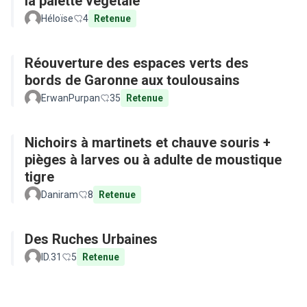
la palette végétale
Héloïse
4
Retenue
Réouverture des espaces verts des
bords de Garonne aux toulousains
ErwanPurpan
35
Retenue
Nichoirs à martinets et chauve souris +
pièges à larves ou à adulte de moustique
tigre
Daniram
8
Retenue
Des Ruches Urbaines
ID.31
5
Retenue