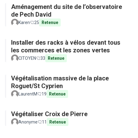
Aménagement du site de l’observatoire
de Pech David
Karen
25
Retenue
Installer des racks à vélos devant tous
les commerces et les zones vertes
CITOYEN
33
Retenue
Végétalisation massive de la place
Roguet/St Cyprien
LaurentM
19
Retenue
Végétaliser Croix de Pierre
Anonyme
11
Retenue