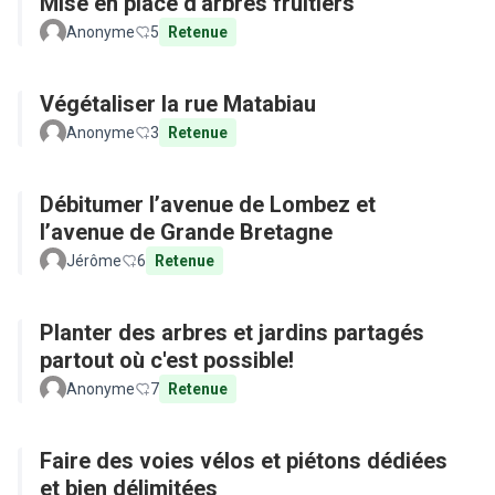
Mise en place d'arbres fruitiers
Anonyme
5
Retenue
Végétaliser la rue Matabiau
Anonyme
3
Retenue
Débitumer l’avenue de Lombez et
l’avenue de Grande Bretagne
Jérôme
6
Retenue
Planter des arbres et jardins partagés
partout où c'est possible!
Anonyme
7
Retenue
Faire des voies vélos et piétons dédiées
et bien délimitées