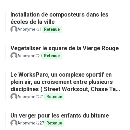
Installation de composteurs dans les
écoles de la ville
Anonyme
1
Retenue
Vegetaliser le square de la Vierge Rouge
Anonyme
0
Retenue
Le WorksParc, un complexe sportif en
plein air, au croisement entre plusieurs
disciplines ( Street Worksout, Chase Tag,
Parkour)
Anonyme
21
Retenue
Un verger pour les enfants du bitume
Anonyme
27
Retenue