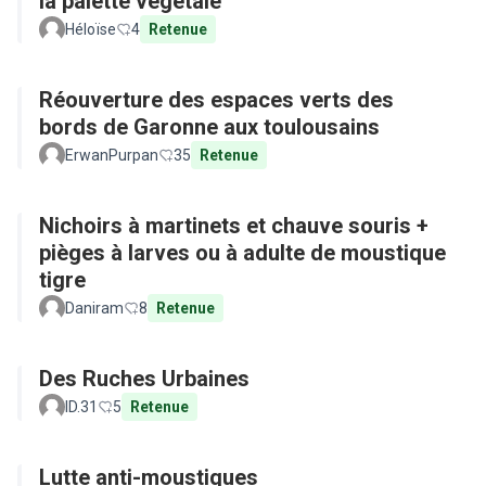
la palette végétale
Héloïse
4
Retenue
Réouverture des espaces verts des
bords de Garonne aux toulousains
ErwanPurpan
35
Retenue
Nichoirs à martinets et chauve souris +
pièges à larves ou à adulte de moustique
tigre
Daniram
8
Retenue
Des Ruches Urbaines
ID.31
5
Retenue
Lutte anti-moustiques