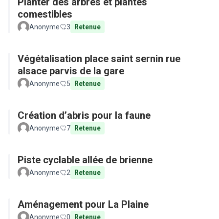
Planter des arbres et plantes
comestibles
Anonyme
3
Retenue
Végétalisation place saint sernin rue
alsace parvis de la gare
Anonyme
5
Retenue
Création d’abris pour la faune
Anonyme
7
Retenue
Piste cyclable allée de brienne
Anonyme
2
Retenue
Aménagement pour La Plaine
Anonyme
0
Retenue