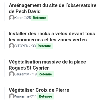
Aménagement du site de l’observatoire
de Pech David
Karen
25
Retenue
Installer des racks à vélos devant tous
les commerces et les zones vertes
CITOYEN
33
Retenue
Végétalisation massive de la place
Roguet/St Cyprien
LaurentM
19
Retenue
Végétaliser Croix de Pierre
Anonyme
11
Retenue