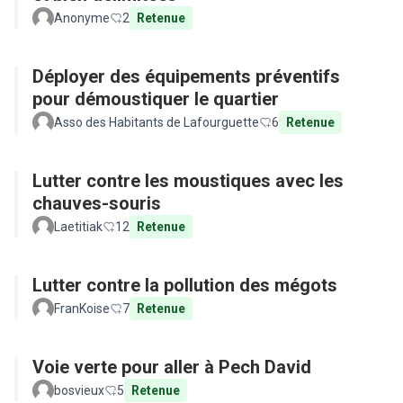
Anonyme
2
Retenue
Déployer des équipements préventifs
pour démoustiquer le quartier
Asso des Habitants de Lafourguette
6
Retenue
Lutter contre les moustiques avec les
chauves-souris
Laetitiak
12
Retenue
Lutter contre la pollution des mégots
FranKoise
7
Retenue
Voie verte pour aller à Pech David
bosvieux
5
Retenue