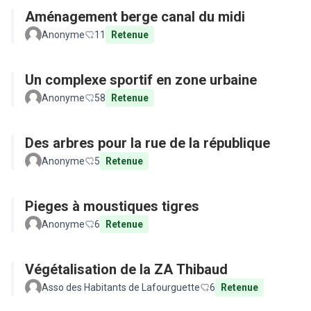
Aménagement berge canal du midi
Anonyme
11
Retenue
Un complexe sportif en zone urbaine
Anonyme
58
Retenue
Des arbres pour la rue de la république
Anonyme
5
Retenue
Pieges à moustiques tigres
Anonyme
6
Retenue
Végétalisation de la ZA Thibaud
Asso des Habitants de Lafourguette
6
Retenue