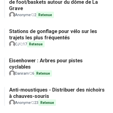
de foot/baskets autour du dôme de La
Grave
Anonyme
2
Retenue
Stations de gonflage pour vélo sur les
trajets les plus fréquentés
CJ
17
Retenue
Eisenhower : Arbres pour pistes
cyclables
Daniram
6
Retenue
Anti-moustiques - Distribuer des nichoirs
à chauves-souris
Anonyme
23
Retenue