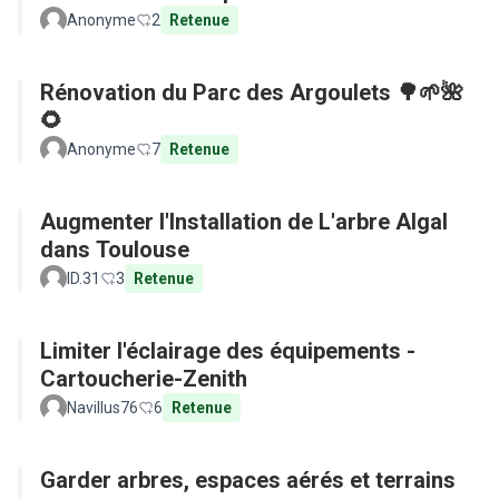
Anonyme
2
Retenue
Rénovation du Parc des Argoulets 🌳🌱🌺
🌻
Anonyme
7
Retenue
Augmenter l'Installation de L'arbre Algal
dans Toulouse
ID.31
3
Retenue
Limiter l'éclairage des équipements -
Cartoucherie-Zenith
Navillus76
6
Retenue
Garder arbres, espaces aérés et terrains