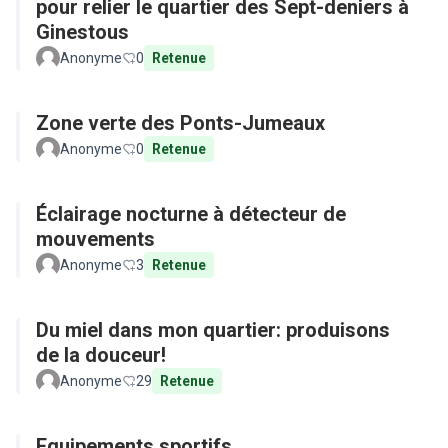
pour relier le quartier des Sept-deniers à
Ginestous
Anonyme
0
Retenue
Zone verte des Ponts-Jumeaux
Anonyme
0
Retenue
Éclairage nocturne à détecteur de
mouvements
Anonyme
3
Retenue
Du miel dans mon quartier: produisons
de la douceur!
Anonyme
29
Retenue
Equipements sportifs