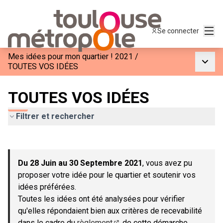
Menu
Se connecter
Mes idées pour mon quartier ! 2021
/
Menu p
TOUTES VOS IDÉES
TOUTES VOS IDÉES
Filtrer et rechercher
Passer la carte
Leaflet
|
©
OpenStreetMap
contributors
L'élément suivant est une carte qui présente les éléments de c
+
Du 28 Juin au 30 Septembre 2021
, vous avez pu
−
proposer votre idée pour le quartier et soutenir vos
idées préférées.
Toutes les idées ont été analysées pour vérifier
qu'elles répondaient bien aux critères de recevabilité
dans le cadre du
règlement
de cette démarche