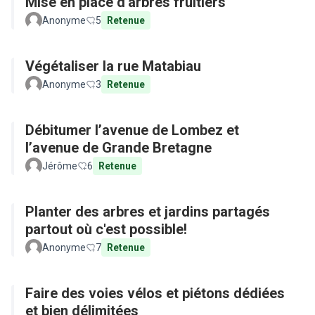
Mise en place d'arbres fruitiers
Anonyme
5
Retenue
Végétaliser la rue Matabiau
Anonyme
3
Retenue
Débitumer l’avenue de Lombez et
l’avenue de Grande Bretagne
Jérôme
6
Retenue
Planter des arbres et jardins partagés
partout où c'est possible!
Anonyme
7
Retenue
Faire des voies vélos et piétons dédiées
et bien délimitées