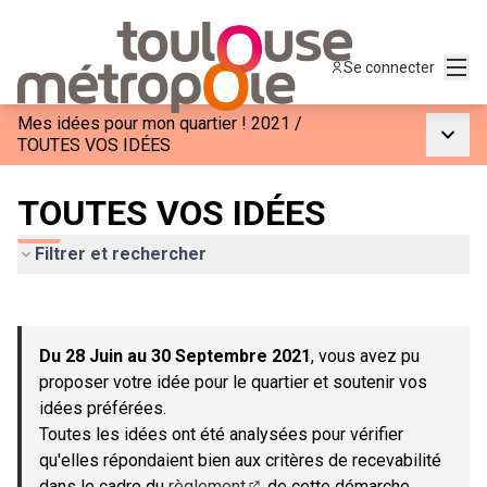
Menu
Se connecter
Mes idées pour mon quartier ! 2021
/
Menu p
TOUTES VOS IDÉES
TOUTES VOS IDÉES
Filtrer et rechercher
Passer la carte
Leaflet
|
©
OpenStreetMap
contributors
L'élément suivant est une carte qui présente les éléments de c
+
Du 28 Juin au 30 Septembre 2021
, vous avez pu
−
proposer votre idée pour le quartier et soutenir vos
idées préférées.
Toutes les idées ont été analysées pour vérifier
qu'elles répondaient bien aux critères de recevabilité
dans le cadre du
règlement
de cette démarche