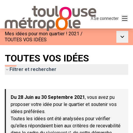
Menu
Se connecter
Mes idées pour mon quartier ! 2021
/
Menu p
TOUTES VOS IDÉES
TOUTES VOS IDÉES
Filtrer et rechercher
Passer la carte
Leaflet
|
©
OpenStreetMap
contributors
L'élément suivant est une carte qui présente les éléments de c
+
Du 28 Juin au 30 Septembre 2021
, vous avez pu
−
proposer votre idée pour le quartier et soutenir vos
idées préférées.
Toutes les idées ont été analysées pour vérifier
qu'elles répondaient bien aux critères de recevabilité
dans le cadre du
règlement
de cette démarche