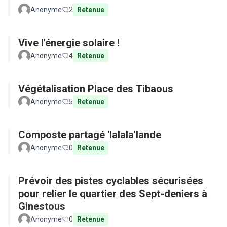
Anonyme
2
Retenue
Vive l'énergie solaire !
Anonyme
4
Retenue
Végétalisation Place des Tibaous
Anonyme
5
Retenue
Composte partagé 'lalala'lande
Anonyme
0
Retenue
Prévoir des pistes cyclables sécurisées
pour relier le quartier des Sept-deniers à
Ginestous
Anonyme
0
Retenue