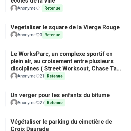
écoles de la ville
Anonyme
1
Retenue
Vegetaliser le square de la Vierge Rouge
Anonyme
0
Retenue
Le WorksParc, un complexe sportif en
plein air, au croisement entre plusieurs
disciplines ( Street Worksout, Chase Tag,
Parkour)
Anonyme
21
Retenue
Un verger pour les enfants du bitume
Anonyme
27
Retenue
Végétaliser le parking du cimetière de
Croix Daurade