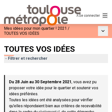
Menu
Se connecter
Mes idées pour mon quartier ! 2021
/
Menu p
TOUTES VOS IDÉES
TOUTES VOS IDÉES
Filtrer et rechercher
Passer la carte
Leaflet
|
©
OpenStreetMap
contributors
L'élément suivant est une carte qui présente les éléments de c
+
Du 28 Juin au 30 Septembre 2021
, vous avez pu
−
proposer votre idée pour le quartier et soutenir vos
idées préférées.
Toutes les idées ont été analysées pour vérifier
qu'elles répondaient bien aux critères de recevabilité
dans le cadre du
règlement
de cette démarche