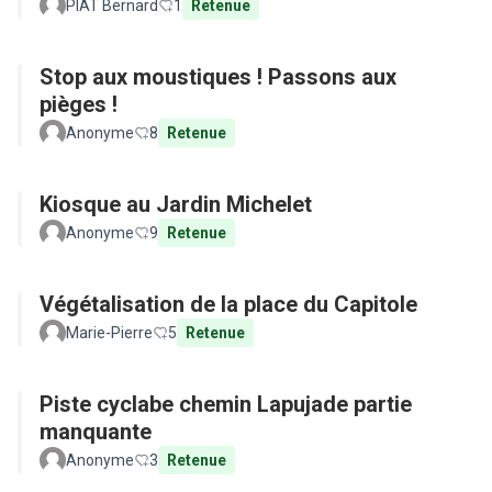
PIAT Bernard
1
Retenue
Stop aux moustiques ! Passons aux
pièges !
Anonyme
8
Retenue
Kiosque au Jardin Michelet
Anonyme
9
Retenue
Végétalisation de la place du Capitole
Marie-Pierre
5
Retenue
Piste cyclabe chemin Lapujade partie
manquante
Anonyme
3
Retenue