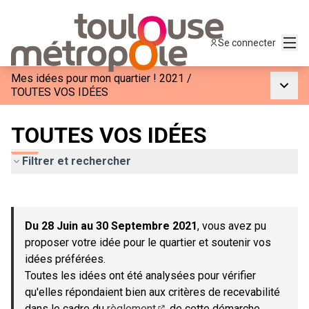
Menu
Se connecter
Mes idées pour mon quartier ! 2021
/
Menu p
TOUTES VOS IDÉES
TOUTES VOS IDÉES
Filtrer et rechercher
Passer la carte
Leaflet
|
©
OpenStreetMap
contributors
L'élément suivant est une carte qui présente les éléments de c
+
Du 28 Juin au 30 Septembre 2021
, vous avez pu
−
proposer votre idée pour le quartier et soutenir vos
idées préférées.
Toutes les idées ont été analysées pour vérifier
qu'elles répondaient bien aux critères de recevabilité
dans le cadre du
règlement
de cette démarche