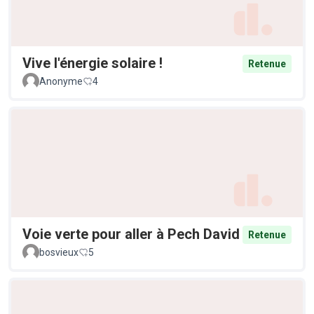
Vive l'énergie solaire !
Retenue
Anonyme
4
Voie verte pour aller à Pech David
Retenue
bosvieux
5