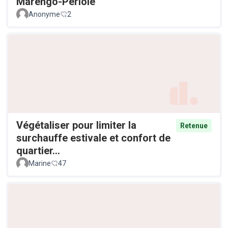
Marengo-Périole
Anonyme
2
Végétaliser pour limiter la
Retenue
surchauffe estivale et confort de
quartier...
Marine
47