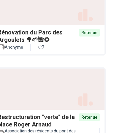
Rénovation du Parc des
Retenue
Argoulets 🌳🌱🌺🌻
Anonyme
7
Restructuration "verte" de la
Retenue
place Roger Arnaud
Association des résidents du pont des