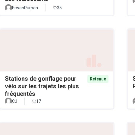
ErwanPurpan
35
Stations de gonflage pour
Retenue
vélo sur les trajets les plus
fréquentés
CJ
17