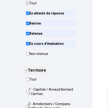
Tout
En attente de réponse
Retirée
Retenue
En cours d'évaluation
Non retenue
Territoire
Tout
1 - Capitole / Arnaud Bernard
/ Carmes
2 - Amidonniers / Compans-