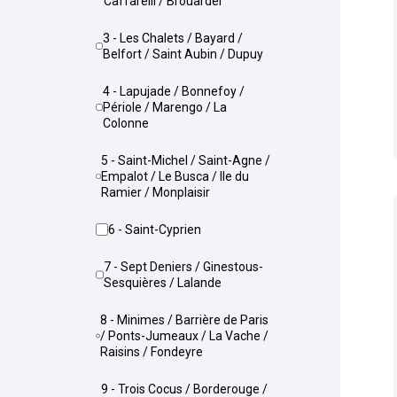
Caffarelli / Brouardel
3 - Les Chalets / Bayard /
Belfort / Saint Aubin / Dupuy
4 - Lapujade / Bonnefoy /
Périole / Marengo / La
Colonne
5 - Saint-Michel / Saint-Agne /
Empalot / Le Busca / Ile du
Ramier / Monplaisir
6 - Saint-Cyprien
7 - Sept Deniers / Ginestous-
Sesquières / Lalande
8 - Minimes / Barrière de Paris
/ Ponts-Jumeaux / La Vache /
Raisins / Fondeyre
9 - Trois Cocus / Borderouge /