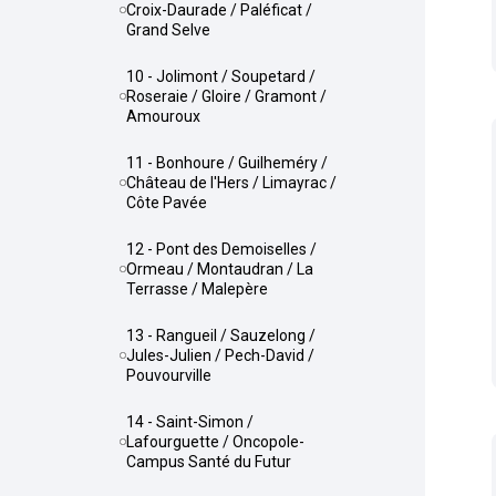
Croix-Daurade / Paléficat /
Grand Selve
10 - Jolimont / Soupetard /
Roseraie / Gloire / Gramont /
Amouroux
11 - Bonhoure / Guilheméry /
Château de l'Hers / Limayrac /
Côte Pavée
12 - Pont des Demoiselles /
Ormeau / Montaudran / La
Terrasse / Malepère
13 - Rangueil / Sauzelong /
Jules-Julien / Pech-David /
Pouvourville
14 - Saint-Simon /
Lafourguette / Oncopole-
Campus Santé du Futur