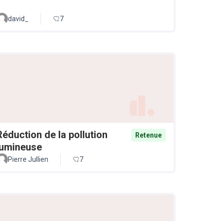
david_
7
Réduction de la pollution
Retenue
lumineuse
Pierre Jullien
7