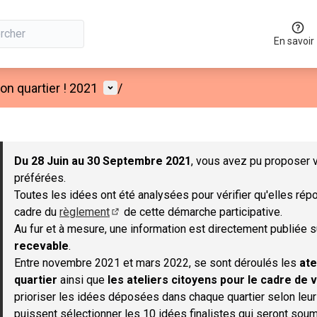
En savoir
Menu utilisateur
n quartier ! 2021
/
 la carte
 suivant est une carte qui présente les éléments de cette page co
Du 28 Juin au 30 Septembre 2021
, vous avez pu proposer v
préférées.
Toutes les idées ont été analysées pour vérifier qu'elles répo
cadre du
règlement
de cette démarche participative.
(S'ouvre dans un nouvel onglet)
Au fur et à mesure, une information est directement publiée 
recevable
.
Entre novembre 2021 et mars 2022, se sont déroulés les
ate
quartier
ainsi que
les ateliers citoyens pour le cadre de v
prioriser les idées déposées dans chaque quartier selon leu
puissent sélectionner les 10 idées finalistes qui seront soum