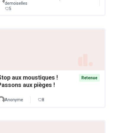
demoiselles
5
Stop aux moustiques !
Retenue
Passons aux pièges !
Anonyme
8