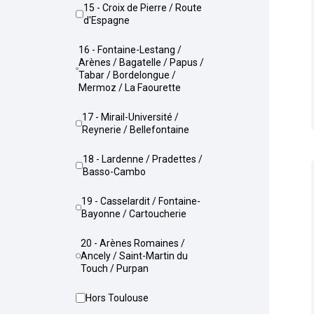
15 - Croix de Pierre / Route
d'Espagne
16 - Fontaine-Lestang /
Arènes / Bagatelle / Papus /
Tabar / Bordelongue /
Mermoz / La Faourette
17 - Mirail-Université /
Reynerie / Bellefontaine
18 - Lardenne / Pradettes /
Basso-Cambo
19 - Casselardit / Fontaine-
Bayonne / Cartoucherie
20 - Arènes Romaines /
Ancely / Saint-Martin du
Touch / Purpan
Hors Toulouse