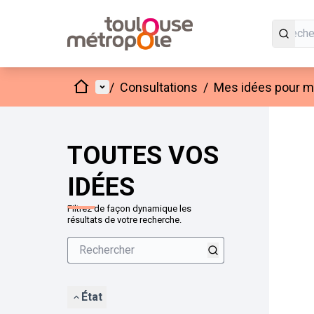
Accueil
Menu principal
/
Consultations
/
Mes idées pour mo
Passer
L'élément
+
−
TOUTES VOS
IDÉES
Filtrez de façon dynamique les
résultats de votre recherche.
État