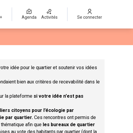
 +
Agenda
Activités
Se connecter
Leaflet
|
©
OpenStreetMap
contributors
mme des points de carte. L'élément peut être utilisé avec un lect
otre idée pour le quartier et soutenir vos idées
ndaient bien aux critères de recevabilité dans le
sur la plateforme
si votre idée n'est pas
liers citoyens pour l’écologie par
ie par quartier.
Ces rencontres ont permis de
r thématique afin que
les bureaux de quartier
ises au vote des habitants par quartier (dont la