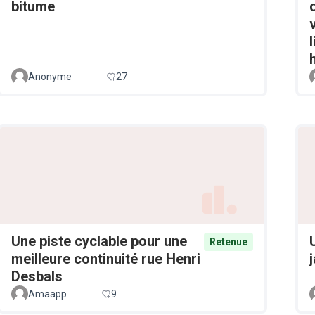
bitume
Anonyme
27
Une piste cyclable pour une
Retenue
meilleure continuité rue Henri
Desbals
Amaapp
9