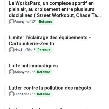
Le WorksParc, un complexe sportif en
plein air, au croisement entre plusieurs
disciplines ( Street Worksout, Chase Tag,
Parkour)
Anonyme
21
Retenue
Limiter l'éclairage des équipements -
Cartoucherie-Zenith
Navillus76
6
Retenue
Lutte anti-moustiques
Anonyme
2
Retenue
Lutter contre la pollution des mégots
FranKoise
7
Retenue