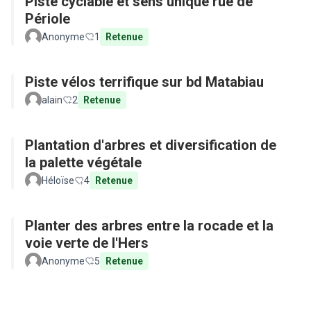
Piste cyclable et sens unique rue de
Périole
Anonyme
1
Retenue
Piste vélos terrifique sur bd Matabiau
alain
2
Retenue
Plantation d'arbres et diversification de
la palette végétale
Héloïse
4
Retenue
Planter des arbres entre la rocade et la
voie verte de l'Hers
Anonyme
5
Retenue