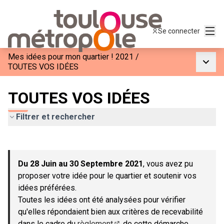
Menu
Se connecter
Mes idées pour mon quartier ! 2021
/
Menu p
TOUTES VOS IDÉES
TOUTES VOS IDÉES
Filtrer et rechercher
Passer la carte
Leaflet
|
©
OpenStreetMap
contributors
L'élément suivant est une carte qui présente les éléments de c
+
Du 28 Juin au 30 Septembre 2021
, vous avez pu
−
proposer votre idée pour le quartier et soutenir vos
idées préférées.
Toutes les idées ont été analysées pour vérifier
qu'elles répondaient bien aux critères de recevabilité
dans le cadre du
règlement
de cette démarche