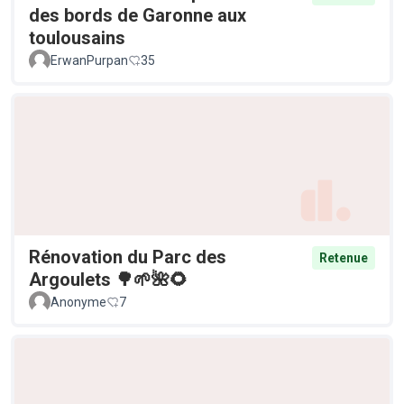
des bords de Garonne aux
toulousains
ErwanPurpan
35
Rénovation du Parc des
Retenue
Argoulets 🌳🌱🌺🌻
Anonyme
7