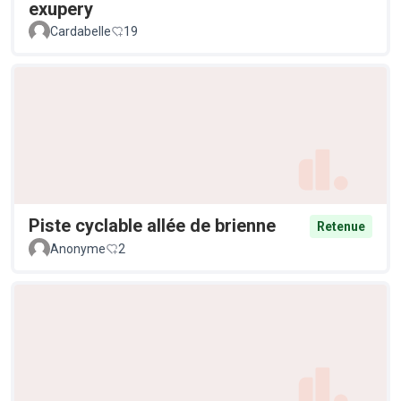
exupery
Cardabelle
19
Piste cyclable allée de brienne
Retenue
Anonyme
2