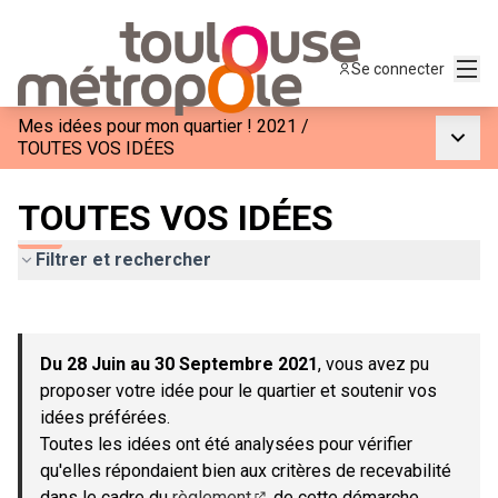
Menu
Se connecter
Mes idées pour mon quartier ! 2021
/
Menu p
TOUTES VOS IDÉES
TOUTES VOS IDÉES
Filtrer et rechercher
Passer la carte
Leaflet
|
©
OpenStreetMap
contributors
L'élément suivant est une carte qui présente les éléments de c
+
Du 28 Juin au 30 Septembre 2021
, vous avez pu
−
proposer votre idée pour le quartier et soutenir vos
idées préférées.
Toutes les idées ont été analysées pour vérifier
qu'elles répondaient bien aux critères de recevabilité
dans le cadre du
règlement
de cette démarche