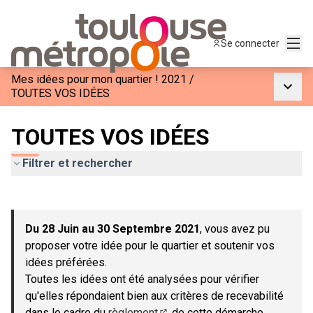
Menu
Se connecter
Mes idées pour mon quartier ! 2021
/
Menu p
TOUTES VOS IDÉES
TOUTES VOS IDÉES
Filtrer et rechercher
Passer la carte
Leaflet
|
©
OpenStreetMap
contributors
L'élément suivant est une carte qui présente les éléments de c
+
Du 28 Juin au 30 Septembre 2021
, vous avez pu
−
proposer votre idée pour le quartier et soutenir vos
idées préférées.
Toutes les idées ont été analysées pour vérifier
qu'elles répondaient bien aux critères de recevabilité
dans le cadre du
règlement
de cette démarche