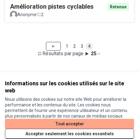
Amélioration pistes cyclables
Retenue
Anonyme
2
1
2
3
4
Résultats par page :
25
Voir toutes les propositions retirées
Informations sur les cookies utilisés sur le site
web
Nous utilisons des cookies sur notre site Web pour améliorer la
Conditions d'utilisation
performance et les contenus du site. Les cookies nous
Paramètres des cookies
permettent de fournir une expérience utilisateur et un contenu
Je participe ! sur X
Je participe ! sur Facebook
Je participe ! sur Instagram
plus personnalisés à partir de nos canaux de médias sociaux.
(Lien externe)
(Lien externe)
(Lien externe)
Tout accepter
Accepter seulement les cookies essentiels