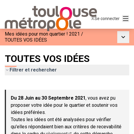
Menu
Se connecter
Mes idées pour mon quartier ! 2021
/
Menu p
TOUTES VOS IDÉES
TOUTES VOS IDÉES
Filtrer et rechercher
Passer la carte
Leaflet
|
©
OpenStreetMap
contributors
L'élément suivant est une carte qui présente les éléments de c
+
Du 28 Juin au 30 Septembre 2021
, vous avez pu
−
proposer votre idée pour le quartier et soutenir vos
idées préférées.
Toutes les idées ont été analysées pour vérifier
qu'elles répondaient bien aux critères de recevabilité
dans le cadre du
règlement
de cette démarche