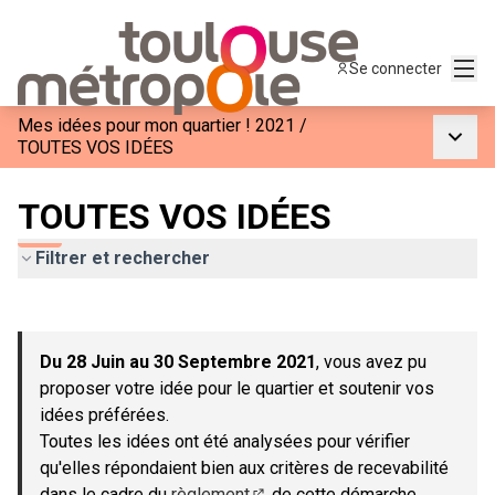
Menu
Se connecter
Mes idées pour mon quartier ! 2021
/
Menu p
TOUTES VOS IDÉES
TOUTES VOS IDÉES
Filtrer et rechercher
Passer la carte
Leaflet
|
©
OpenStreetMap
contributors
L'élément suivant est une carte qui présente les éléments de c
+
Du 28 Juin au 30 Septembre 2021
, vous avez pu
−
proposer votre idée pour le quartier et soutenir vos
idées préférées.
Toutes les idées ont été analysées pour vérifier
qu'elles répondaient bien aux critères de recevabilité
dans le cadre du
règlement
de cette démarche