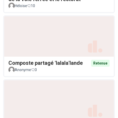
Héloïse
10
Composte partagé 'lalala'lande
Retenue
Anonyme
0