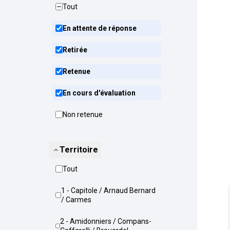
Tout
En attente de réponse
Retirée
Retenue
En cours d'évaluation
Non retenue
Territoire
Tout
1 - Capitole / Arnaud Bernard
/ Carmes
2 - Amidonniers / Compans-