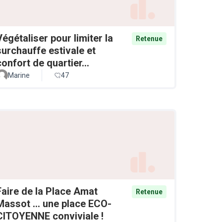
Végétaliser pour limiter la
Retenue
surchauffe estivale et
confort de quartier...
Marine
47
Faire de la Place Amat
Retenue
Massot ... une place ECO-
CITOYENNE conviviale !