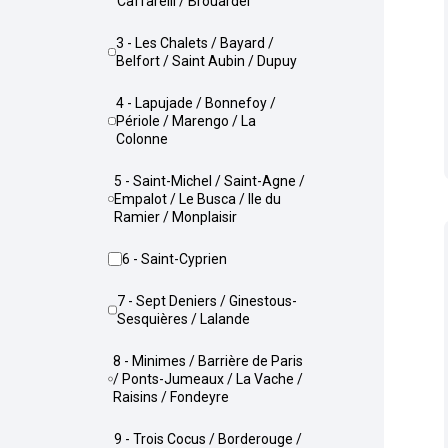
Caffarelli / Brouardel
3 - Les Chalets / Bayard /
Belfort / Saint Aubin / Dupuy
4 - Lapujade / Bonnefoy /
Périole / Marengo / La
Colonne
5 - Saint-Michel / Saint-Agne /
Empalot / Le Busca / Ile du
Ramier / Monplaisir
6 - Saint-Cyprien
7 - Sept Deniers / Ginestous-
Sesquières / Lalande
8 - Minimes / Barrière de Paris
/ Ponts-Jumeaux / La Vache /
Raisins / Fondeyre
9 - Trois Cocus / Borderouge /