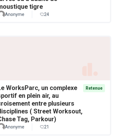
moustique tigre
Anonyme
24
Le WorksParc, un complexe
Retenue
sportif en plein air, au
croisement entre plusieurs
disciplines ( Street Worksout,
Chase Tag, Parkour)
Anonyme
21