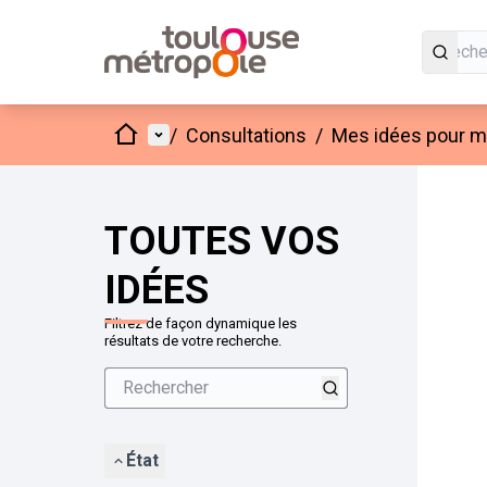
Accueil
Menu principal
/
Consultations
/
Mes idées pour mo
Passer
L'élément
+
−
TOUTES VOS
IDÉES
Filtrez de façon dynamique les
résultats de votre recherche.
État