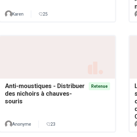
Karen
25
Anti-moustiques - Distribuer
Retenue
des nichoirs à chauves-
souris
Anonyme
23