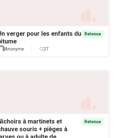
Un verger pour les enfants du
Retenue
bitume
Anonyme
27
Nichoirs à martinets et
Retenue
chauve souris + pièges à
larves ou à adulte de