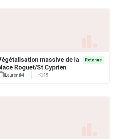
Végétalisation massive de la
Retenue
place Roguet/St Cyprien
LaurentM
19