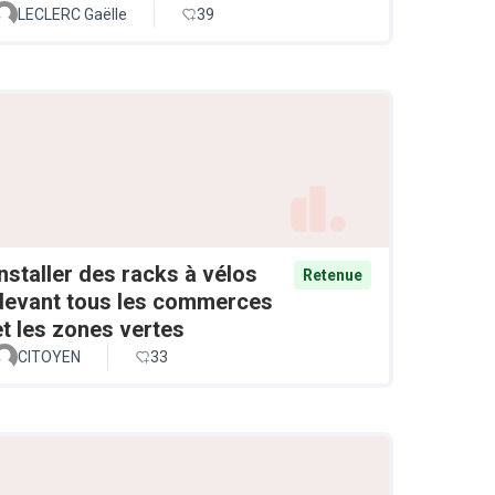
LECLERC Gaëlle
39
Installer des racks à vélos
Retenue
devant tous les commerces
et les zones vertes
CITOYEN
33