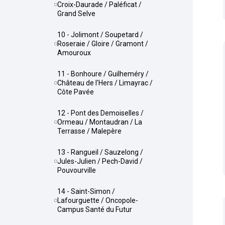
Croix-Daurade / Paléficat /
Grand Selve
10 - Jolimont / Soupetard /
Roseraie / Gloire / Gramont /
Amouroux
11 - Bonhoure / Guilheméry /
Château de l'Hers / Limayrac /
Côte Pavée
12 - Pont des Demoiselles /
Ormeau / Montaudran / La
Terrasse / Malepère
13 - Rangueil / Sauzelong /
Jules-Julien / Pech-David /
Pouvourville
14 - Saint-Simon /
Lafourguette / Oncopole-
Campus Santé du Futur