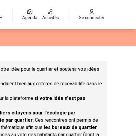
 +
Agenda
Activités
Se connecter
Leaflet
|
©
OpenStreetMap
contributors
mme des points de carte. L'élément peut être utilisé avec un lect
otre idée pour le quartier et soutenir vos idées
ndaient bien aux critères de recevabilité dans le
sur la plateforme
si votre idée n'est pas
liers citoyens pour l’écologie par
ie par quartier.
Ces rencontres ont permis de
r thématique afin que
les bureaux de quartier
ises au vote des habitants par quartier (dont la