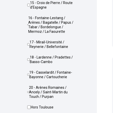
15 - Croix de Pierre / Route
d'Espagne
16 - Fontaine-Lestang /
Arènes / Bagatelle / Papus /
Tabar / Bordelongue /
Mermoz / La Faourette
17 - Mirail-Université /
Reynerie / Bellefontaine
18 - Lardenne / Pradettes /
Basso-Cambo
19 - Casselardit / Fontaine-
Bayonne / Cartoucherie
20 - Arènes Romaines /
Ancely / Saint-Martin du
Touch / Purpan
Hors Toulouse