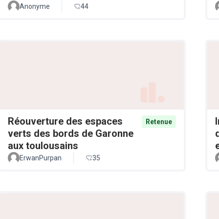
Anonyme
44
Réouverture des espaces
Retenue
verts des bords de Garonne
aux toulousains
ErwanPurpan
35