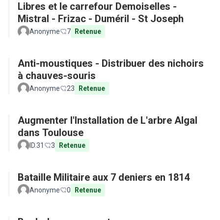
Libres et le carrefour Demoiselles -
Mistral - Frizac - Duméril - St Joseph
Anonyme
7
Retenue
Anti-moustiques - Distribuer des nichoirs
à chauves-souris
Anonyme
23
Retenue
Augmenter l'Installation de L'arbre Algal
dans Toulouse
ID.31
3
Retenue
Bataille Militaire aux 7 deniers en 1814
Anonyme
0
Retenue