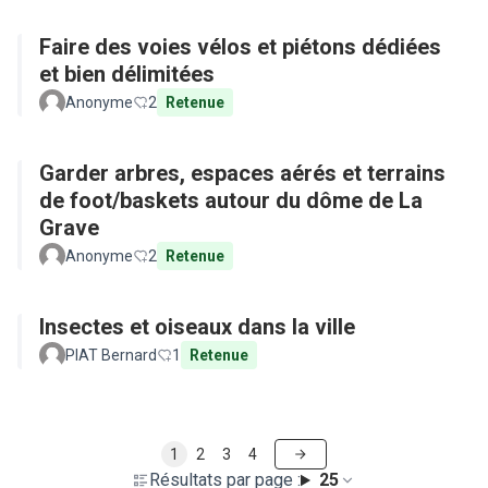
Faire des voies vélos et piétons dédiées
et bien délimitées
Anonyme
2
Retenue
Garder arbres, espaces aérés et terrains
de foot/baskets autour du dôme de La
Grave
Anonyme
2
Retenue
Insectes et oiseaux dans la ville
PIAT Bernard
1
Retenue
1
2
3
4
Résultats par page :
25