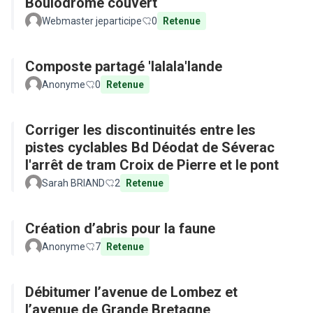
Boulodrome couvert
Webmaster jeparticipe
0
Retenue
Composte partagé 'lalala'lande
Anonyme
0
Retenue
Corriger les discontinuités entre les
pistes cyclables Bd Déodat de Séverac
l'arrêt de tram Croix de Pierre et le pont
Sarah BRIAND
2
Retenue
Création d’abris pour la faune
Anonyme
7
Retenue
Débitumer l’avenue de Lombez et
l’avenue de Grande Bretagne