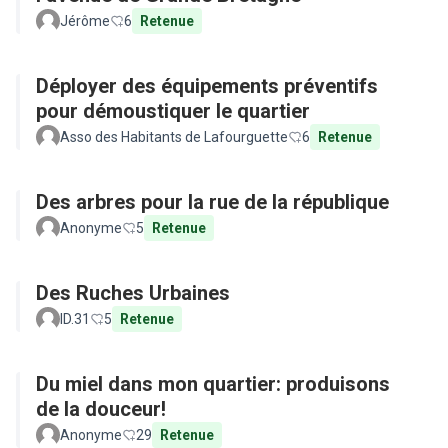
Jérôme
6
Retenue
Déployer des équipements préventifs
pour démoustiquer le quartier
Asso des Habitants de Lafourguette
6
Retenue
Des arbres pour la rue de la république
Anonyme
5
Retenue
Des Ruches Urbaines
ID.31
5
Retenue
Du miel dans mon quartier: produisons
de la douceur!
Anonyme
29
Retenue