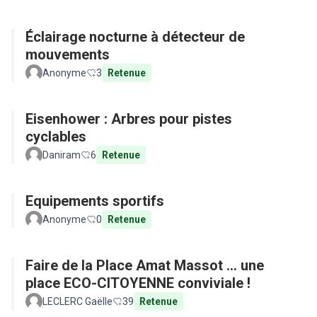
Éclairage nocturne à détecteur de
mouvements
Anonyme
3
Retenue
Eisenhower : Arbres pour pistes
cyclables
Daniram
6
Retenue
Equipements sportifs
Anonyme
0
Retenue
Faire de la Place Amat Massot ... une
place ECO-CITOYENNE conviviale !
LECLERC Gaëlle
39
Retenue