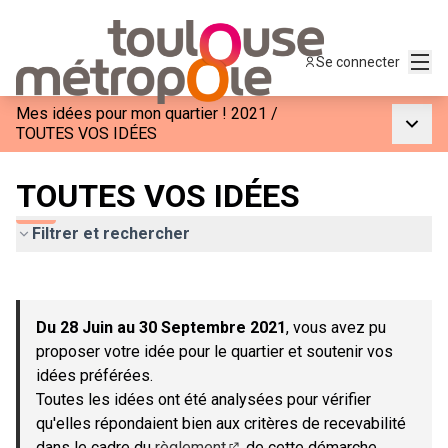
Menu
Se connecter
Mes idées pour mon quartier ! 2021
/
Menu p
TOUTES VOS IDÉES
TOUTES VOS IDÉES
Filtrer et rechercher
Passer la carte
Leaflet
|
©
OpenStreetMap
contributors
L'élément suivant est une carte qui présente les éléments de c
+
Du 28 Juin au 30 Septembre 2021
, vous avez pu
−
proposer votre idée pour le quartier et soutenir vos
idées préférées.
Toutes les idées ont été analysées pour vérifier
qu'elles répondaient bien aux critères de recevabilité
dans le cadre du
règlement
de cette démarche