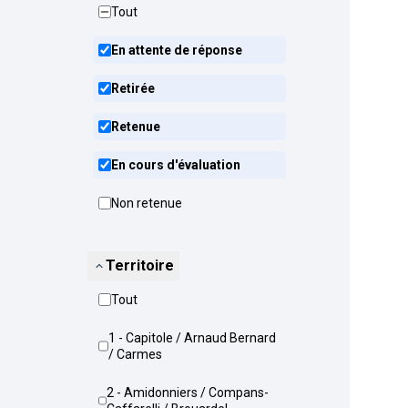
Tout
En attente de réponse
Retirée
Retenue
En cours d'évaluation
Non retenue
Territoire
Tout
1 - Capitole / Arnaud Bernard
/ Carmes
2 - Amidonniers / Compans-