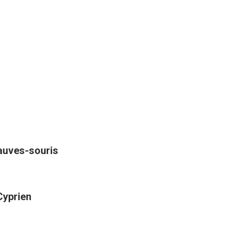
hauves-souris
Cyprien