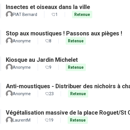
Insectes et oiseaux dans la ville
PIAT Bernard
1
Retenue
Stop aux moustiques ! Passons aux pièges !
Anonyme
8
Retenue
Kiosque au Jardin Michelet
Anonyme
9
Retenue
Anti-moustiques - Distribuer des nichoirs à c
Anonyme
23
Retenue
Végétalisation massive de la place Roguet/St 
LaurentM
19
Retenue