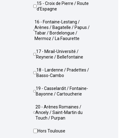
15 - Croix de Pierre / Route
d'Espagne
16 - Fontaine-Lestang /
Arènes / Bagatelle / Papus /
Tabar / Bordelongue /
Mermoz / La Faourette
17 - Mirail-Université /
Reynerie / Bellefontaine
18 - Lardenne / Pradettes /
Basso-Cambo
19 - Casselardit / Fontaine-
Bayonne / Cartoucherie
20 - Arènes Romaines /
Ancely / Saint-Martin du
Touch / Purpan
Hors Toulouse