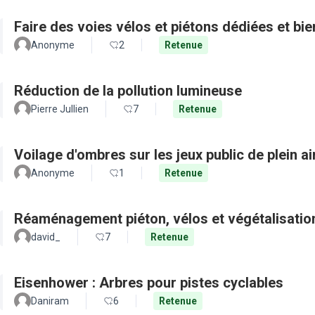
Faire des voies vélos et piétons dédiées et bie
Anonyme
2
Retenue
Réduction de la pollution lumineuse
Pierre Jullien
7
Retenue
Voilage d'ombres sur les jeux public de plein a
Anonyme
1
Retenue
Réaménagement piéton, vélos et végétalisation
david_
7
Retenue
Eisenhower : Arbres pour pistes cyclables
Daniram
6
Retenue