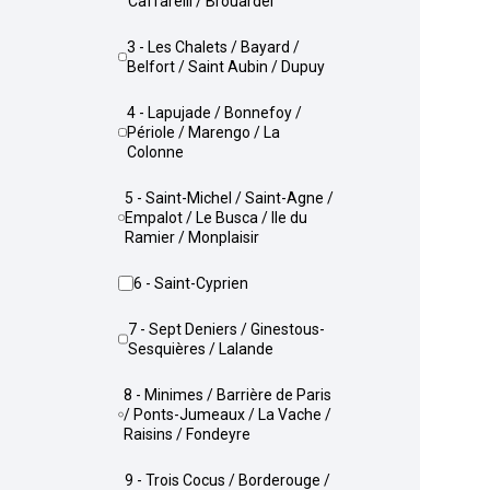
Caffarelli / Brouardel
3 - Les Chalets / Bayard /
Belfort / Saint Aubin / Dupuy
4 - Lapujade / Bonnefoy /
Périole / Marengo / La
Colonne
5 - Saint-Michel / Saint-Agne /
Empalot / Le Busca / Ile du
Ramier / Monplaisir
6 - Saint-Cyprien
7 - Sept Deniers / Ginestous-
Sesquières / Lalande
8 - Minimes / Barrière de Paris
/ Ponts-Jumeaux / La Vache /
Raisins / Fondeyre
9 - Trois Cocus / Borderouge /