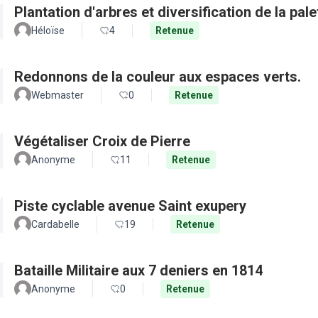
Plantation d'arbres et diversification de la pal
Héloïse
4
Retenue
Redonnons de la couleur aux espaces verts.
Webmaster
0
Retenue
Végétaliser Croix de Pierre
Anonyme
11
Retenue
Piste cyclable avenue Saint exupery
Cardabelle
19
Retenue
Bataille Militaire aux 7 deniers en 1814
Anonyme
0
Retenue