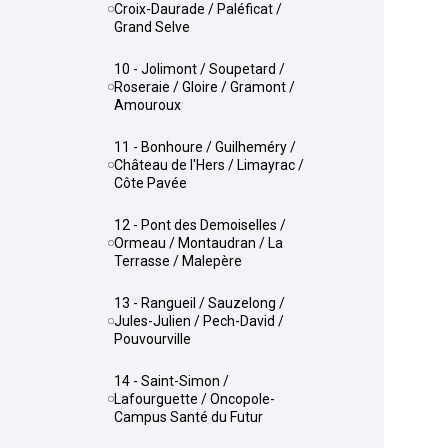
Croix-Daurade / Paléficat /
Grand Selve
10 - Jolimont / Soupetard /
Roseraie / Gloire / Gramont /
Amouroux
11 - Bonhoure / Guilheméry /
Château de l'Hers / Limayrac /
Côte Pavée
12 - Pont des Demoiselles /
Ormeau / Montaudran / La
Terrasse / Malepère
13 - Rangueil / Sauzelong /
Jules-Julien / Pech-David /
Pouvourville
14 - Saint-Simon /
Lafourguette / Oncopole-
Campus Santé du Futur