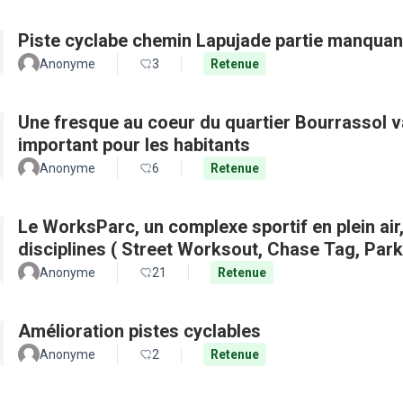
Piste cyclabe chemin Lapujade partie manquan
Anonyme
3
Retenue
Une fresque au coeur du quartier Bourrassol val
important pour les habitants
Anonyme
6
Retenue
Le WorksParc, un complexe sportif en plein air
disciplines ( Street Worksout, Chase Tag, Par
Anonyme
21
Retenue
Amélioration pistes cyclables
Anonyme
2
Retenue