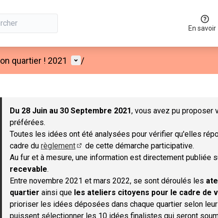
En savoir
Menu utilisateur
n quartier ! 2021
/
 la carte
 suivant est une carte qui présente les éléments de cette page co
Du 28 Juin au 30 Septembre 2021
, vous avez pu proposer v
préférées.
Toutes les idées ont été analysées pour vérifier qu'elles répo
cadre du
règlement
de cette démarche participative.
(S'ouvre dans un nouvel onglet)
Au fur et à mesure, une information est directement publiée 
recevable
.
Entre novembre 2021 et mars 2022, se sont déroulés les
ate
quartier
ainsi que
les ateliers citoyens pour le cadre de v
prioriser les idées déposées dans chaque quartier selon leu
puissent sélectionner les 10 idées finalistes qui seront soum