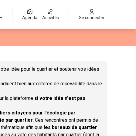
 +
Agenda
Activités
Se connecter
Leaflet
|
©
OpenStreetMap
contributors
mme des points de carte. L'élément peut être utilisé avec un lect
otre idée pour le quartier et soutenir vos idées
ndaient bien aux critères de recevabilité dans le
sur la plateforme
si votre idée n'est pas
liers citoyens pour l’écologie par
ie par quartier.
Ces rencontres ont permis de
r thématique afin que
les bureaux de quartier
ises au vote des habitants par quartier (dont la