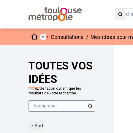
Accueil
Menu principal
/
Consultations
/
Mes idées pour mo
Passer
L'élément
+
−
TOUTES VOS
IDÉES
Filtrez de façon dynamique les
résultats de votre recherche.
État