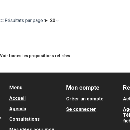
Résultats par page :
20
Voir toutes les propositions retirées
Mon compte
Re
Menu
Accueil
Créer un compte
Act
Agenda
Se connecter
Ag
Té
.
Consultations
fic
Mes idées pour mon