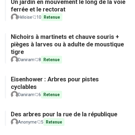
Un jardin en mouvement le long de la voie
ferrée et le rectorat
Héloïse
10
Retenue
Nichoirs à martinets et chauve souris +
pièges à larves ou à adulte de moustique
tigre
Daniram
8
Retenue
Eisenhower : Arbres pour pistes
cyclables
Daniram
6
Retenue
Des arbres pour la rue de la république
Anonyme
5
Retenue