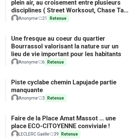
plein air, au croisement entre plusieurs
disciplines ( Street Worksout, Chase Tag,
Parkour)
Anonyme
21
Retenue
Une fresque au coeur du quartier
Bourrassol valorisant la nature sur un
lieu de vie important pour les habitants
Anonyme
6
Retenue
Piste cyclabe chemin Lapujade partie
manquante
Anonyme
3
Retenue
Faire de la Place Amat Massot ... une
place ECO-CITOYENNE conviviale !
LECLERC Gaëlle
39
Retenue