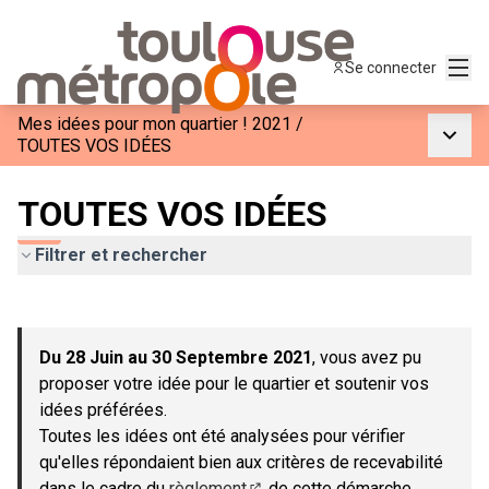
Menu
Se connecter
Mes idées pour mon quartier ! 2021
/
Menu p
TOUTES VOS IDÉES
TOUTES VOS IDÉES
Filtrer et rechercher
Passer la carte
Leaflet
|
©
OpenStreetMap
contributors
L'élément suivant est une carte qui présente les éléments de c
+
Du 28 Juin au 30 Septembre 2021
, vous avez pu
−
proposer votre idée pour le quartier et soutenir vos
idées préférées.
Toutes les idées ont été analysées pour vérifier
qu'elles répondaient bien aux critères de recevabilité
dans le cadre du
règlement
de cette démarche