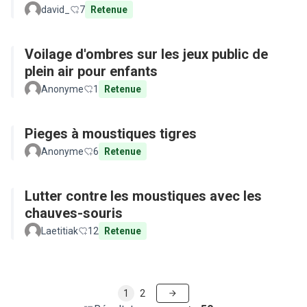
david_
7
Retenue
Voilage d'ombres sur les jeux public de
plein air pour enfants
Anonyme
1
Retenue
Pieges à moustiques tigres
Anonyme
6
Retenue
Lutter contre les moustiques avec les
chauves-souris
Laetitiak
12
Retenue
1
2