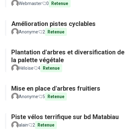
Webmaster
0
Retenue
Amélioration pistes cyclables
Anonyme
2
Retenue
Plantation d'arbres et diversification de
la palette végétale
Héloïse
4
Retenue
Mise en place d'arbres fruitiers
Anonyme
5
Retenue
Piste vélos terrifique sur bd Matabiau
alain
2
Retenue