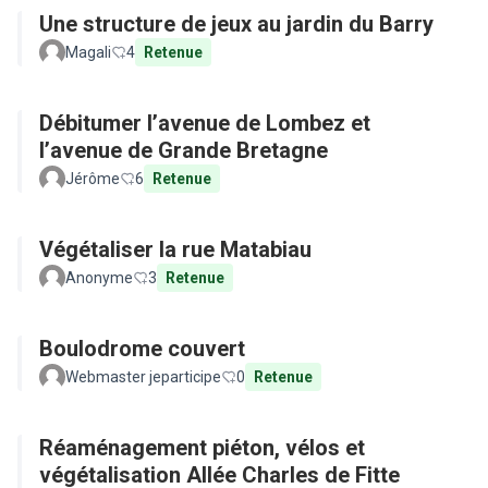
Une structure de jeux au jardin du Barry
Magali
4
Retenue
Débitumer l’avenue de Lombez et
l’avenue de Grande Bretagne
Jérôme
6
Retenue
Végétaliser la rue Matabiau
Anonyme
3
Retenue
Boulodrome couvert
Webmaster jeparticipe
0
Retenue
Réaménagement piéton, vélos et
végétalisation Allée Charles de Fitte