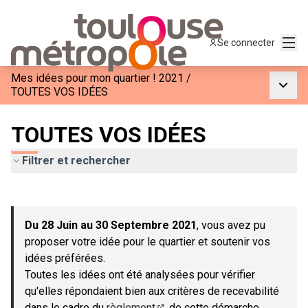
Menu
Se connecter
Mes idées pour mon quartier ! 2021
/
Menu p
TOUTES VOS IDÉES
TOUTES VOS IDÉES
Filtrer et rechercher
Passer la carte
Leaflet
|
©
OpenStreetMap
contributors
L'élément suivant est une carte qui présente les éléments de c
+
Du 28 Juin au 30 Septembre 2021
, vous avez pu
−
proposer votre idée pour le quartier et soutenir vos
idées préférées.
Toutes les idées ont été analysées pour vérifier
qu'elles répondaient bien aux critères de recevabilité
dans le cadre du
règlement
de cette démarche