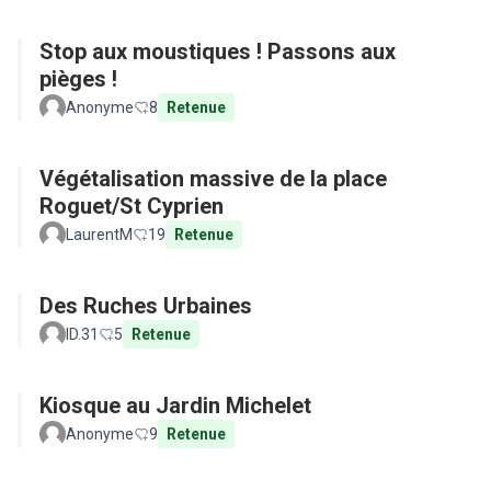
Stop aux moustiques ! Passons aux
pièges !
Anonyme
8
Retenue
Végétalisation massive de la place
Roguet/St Cyprien
LaurentM
19
Retenue
Des Ruches Urbaines
ID.31
5
Retenue
Kiosque au Jardin Michelet
Anonyme
9
Retenue