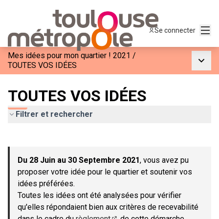
Menu
Se connecter
Mes idées pour mon quartier ! 2021
/
Menu p
TOUTES VOS IDÉES
TOUTES VOS IDÉES
Filtrer et rechercher
Passer la carte
Leaflet
|
©
OpenStreetMap
contributors
L'élément suivant est une carte qui présente les éléments de c
+
Du 28 Juin au 30 Septembre 2021
, vous avez pu
−
proposer votre idée pour le quartier et soutenir vos
idées préférées.
Toutes les idées ont été analysées pour vérifier
qu'elles répondaient bien aux critères de recevabilité
dans le cadre du
règlement
de cette démarche