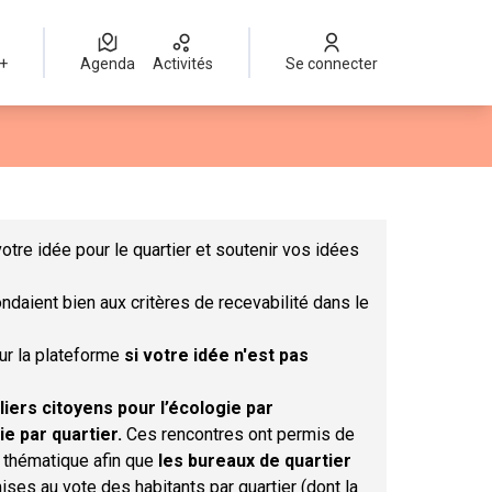
 +
Agenda
Activités
Se connecter
Leaflet
|
©
OpenStreetMap
contributors
mme des points de carte. L'élément peut être utilisé avec un lect
otre idée pour le quartier et soutenir vos idées
ndaient bien aux critères de recevabilité dans le
sur la plateforme
si votre idée n'est pas
liers citoyens pour l’écologie par
ie par quartier.
Ces rencontres ont permis de
r thématique afin que
les bureaux de quartier
ises au vote des habitants par quartier (dont la