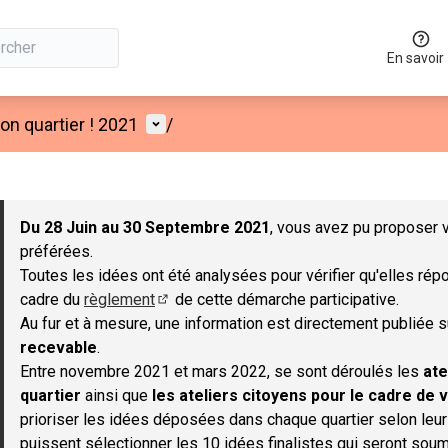
En savoir
Menu utilisateur
n quartier ! 2021
/
 la carte
 suivant est une carte qui présente les éléments de cette page co
Du 28 Juin au 30 Septembre 2021
, vous avez pu proposer v
préférées.
Toutes les idées ont été analysées pour vérifier qu'elles répo
cadre du
règlement
de cette démarche participative.
(S'ouvre dans un nouvel onglet)
Au fur et à mesure, une information est directement publiée 
recevable
.
Entre novembre 2021 et mars 2022, se sont déroulés les
ate
quartier
ainsi que
les ateliers citoyens pour le cadre de v
prioriser les idées déposées dans chaque quartier selon leu
puissent sélectionner les 10 idées finalistes qui seront soum