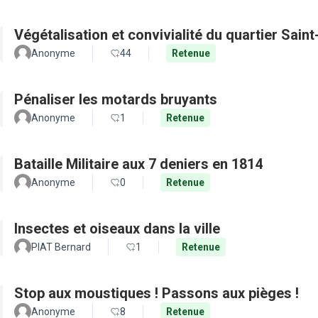
Végétalisation et convivialité du quartier Sain
Anonyme
44
Retenue
Pénaliser les motards bruyants
Anonyme
1
Retenue
Bataille Militaire aux 7 deniers en 1814
Anonyme
0
Retenue
Insectes et oiseaux dans la ville
PIAT Bernard
1
Retenue
Stop aux moustiques ! Passons aux pièges !
Anonyme
8
Retenue