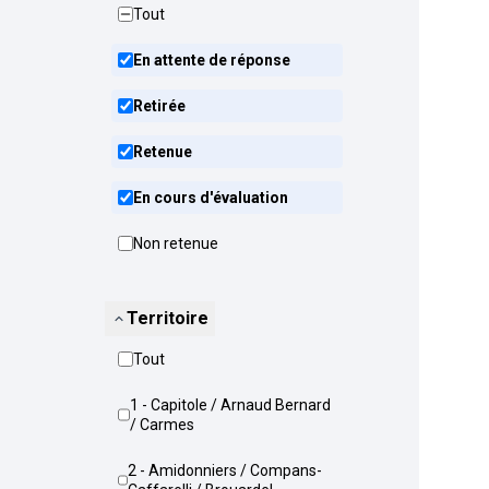
Tout
En attente de réponse
Retirée
Retenue
En cours d'évaluation
Non retenue
Territoire
Tout
1 - Capitole / Arnaud Bernard
/ Carmes
2 - Amidonniers / Compans-