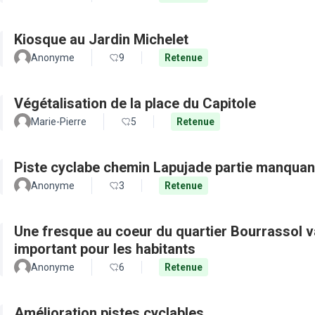
Kiosque au Jardin Michelet
Anonyme
9
Retenue
Végétalisation de la place du Capitole
Marie-Pierre
5
Retenue
Piste cyclabe chemin Lapujade partie manquan
Anonyme
3
Retenue
Une fresque au coeur du quartier Bourrassol val
important pour les habitants
Anonyme
6
Retenue
Amélioration pistes cyclables