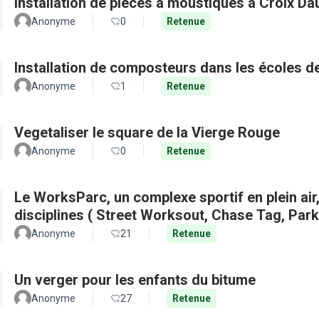
Installation de pièces à moustiques à Croix D
Anonyme
0
Retenue
Installation de composteurs dans les écoles de 
Anonyme
1
Retenue
Vegetaliser le square de la Vierge Rouge
Anonyme
0
Retenue
Le WorksParc, un complexe sportif en plein air
disciplines ( Street Worksout, Chase Tag, Par
Anonyme
21
Retenue
Un verger pour les enfants du bitume
Anonyme
27
Retenue