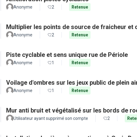
Anonyme
2
Retenue
Multiplier les points de source de fraicheur et
Anonyme
2
Retenue
Piste cyclable et sens unique rue de Périole
Anonyme
1
Retenue
Voilage d'ombres sur les jeux public de plein a
Anonyme
1
Retenue
Mur anti bruit et végétalisé sur les bords de r
Utilisateur ayant supprimé son compte
2
Rete