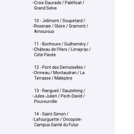
Croix-Daurade / Paléficat /
Grand Selve
10 - Jolimont / Soupetard /
Roseraie / Gloire / Gramont /
Amouroux
11 - Bonhoure / Guilheméry /
Château de l'Hers / Limayrac /
Côte Pavée
12 - Pont des Demoiselles /
Ormeau / Montaudran / La
Terrasse / Malepère
13 - Rangueil / Sauzelong /
Jules-Julien / Pech-David /
Pouvourville
14 - Saint-Simon /
Lafourguette / Oncopole-
Campus Santé du Futur