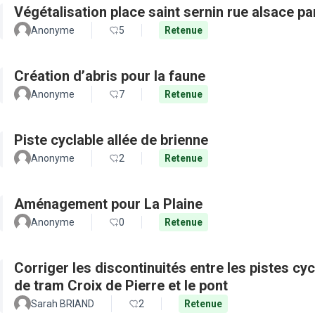
Végétalisation place saint sernin rue alsace pa
Anonyme
5
Retenue
Création d’abris pour la faune
Anonyme
7
Retenue
Piste cyclable allée de brienne
Anonyme
2
Retenue
Aménagement pour La Plaine
Anonyme
0
Retenue
Corriger les discontinuités entre les pistes cy
de tram Croix de Pierre et le pont
Sarah BRIAND
2
Retenue