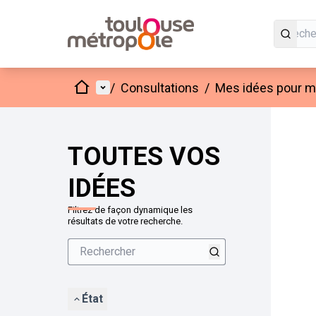
Accueil
Menu principal
/
Consultations
/
Mes idées pour mo
Passer
L'élément
+
−
TOUTES VOS
IDÉES
Filtrez de façon dynamique les
résultats de votre recherche.
État