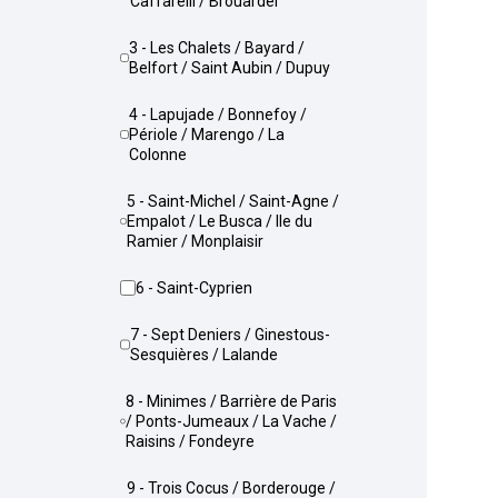
Caffarelli / Brouardel
3 - Les Chalets / Bayard /
Belfort / Saint Aubin / Dupuy
4 - Lapujade / Bonnefoy /
Périole / Marengo / La
Colonne
5 - Saint-Michel / Saint-Agne /
Empalot / Le Busca / Ile du
Ramier / Monplaisir
6 - Saint-Cyprien
7 - Sept Deniers / Ginestous-
Sesquières / Lalande
8 - Minimes / Barrière de Paris
/ Ponts-Jumeaux / La Vache /
Raisins / Fondeyre
9 - Trois Cocus / Borderouge /