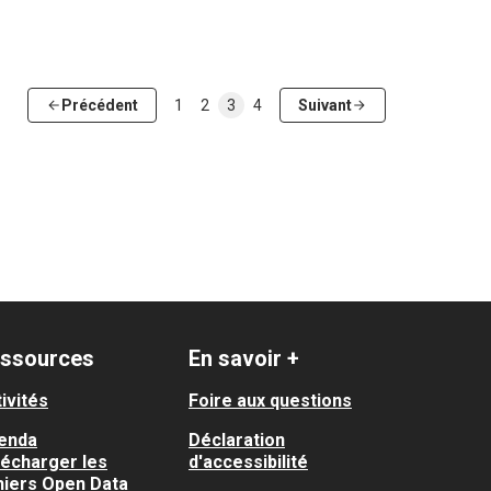
Précédent
1
2
3
4
Suivant
ssources
En savoir +
ivités
Foire aux questions
enda
Déclaration
lécharger les
d'accessibilité
hiers Open Data