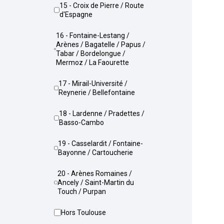
15 - Croix de Pierre / Route
d'Espagne
16 - Fontaine-Lestang /
Arènes / Bagatelle / Papus /
Tabar / Bordelongue /
Mermoz / La Faourette
17 - Mirail-Université /
Reynerie / Bellefontaine
18 - Lardenne / Pradettes /
Basso-Cambo
19 - Casselardit / Fontaine-
Bayonne / Cartoucherie
20 - Arènes Romaines /
Ancely / Saint-Martin du
Touch / Purpan
Hors Toulouse