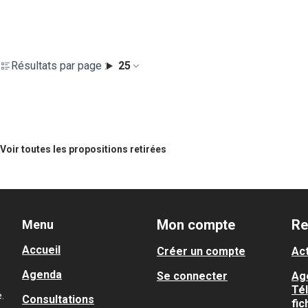
Résultats par page :
25
Voir toutes les propositions retirées
Mon compte
Re
Menu
Accueil
Créer un compte
Act
Agenda
Se connecter
Ag
Té
.
Consultations
fic