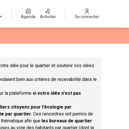
 +
Agenda
Activités
Se connecter
Leaflet
|
©
OpenStreetMap
contributors
mme des points de carte. L'élément peut être utilisé avec un lect
otre idée pour le quartier et soutenir vos idées
ndaient bien aux critères de recevabilité dans le
sur la plateforme
si votre idée n'est pas
liers citoyens pour l’écologie par
ie par quartier.
Ces rencontres ont permis de
r thématique afin que
les bureaux de quartier
ises au vote des habitants par quartier (dont la