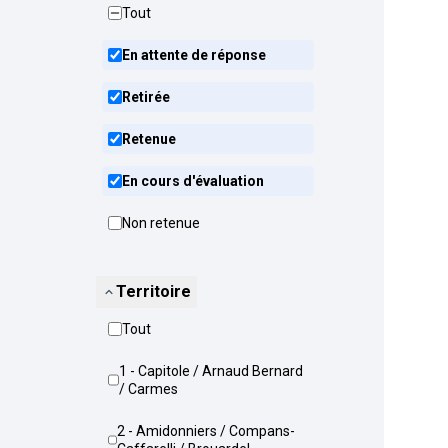
Tout
En attente de réponse
Retirée
Retenue
En cours d'évaluation
Non retenue
Territoire
Tout
1 - Capitole / Arnaud Bernard
/ Carmes
2 - Amidonniers / Compans-