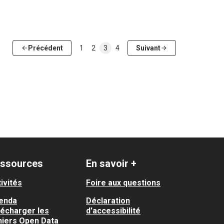
Précédent
1
2
3
4
Suivant
ssources
En savoir +
ivités
Foire aux questions
enda
Déclaration
lécharger les
d'accessibilité
hiers Open Data