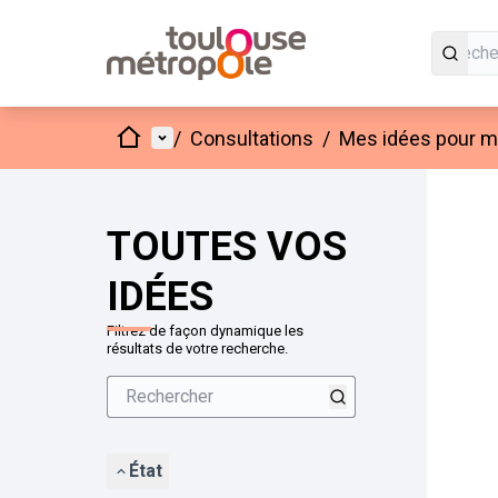
Accueil
Menu principal
/
Consultations
/
Mes idées pour mo
Passer
L'élément
+
−
TOUTES VOS
IDÉES
Filtrez de façon dynamique les
résultats de votre recherche.
État