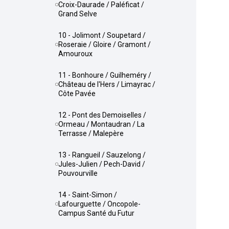
Croix-Daurade / Paléficat /
Grand Selve
10 - Jolimont / Soupetard /
Roseraie / Gloire / Gramont /
Amouroux
11 - Bonhoure / Guilheméry /
Château de l'Hers / Limayrac /
Côte Pavée
12 - Pont des Demoiselles /
Ormeau / Montaudran / La
Terrasse / Malepère
13 - Rangueil / Sauzelong /
Jules-Julien / Pech-David /
Pouvourville
14 - Saint-Simon /
Lafourguette / Oncopole-
Campus Santé du Futur