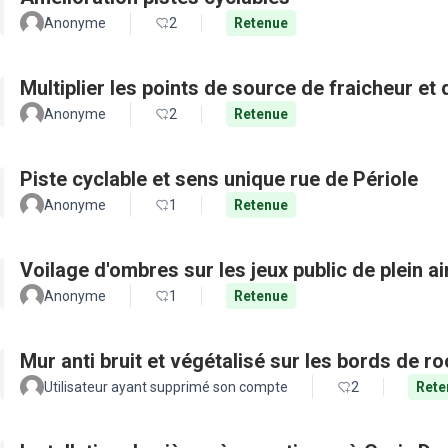
Anonyme
2
Retenue
Multiplier les points de source de fraicheur et
Anonyme
2
Retenue
Piste cyclable et sens unique rue de Périole
Anonyme
1
Retenue
Voilage d'ombres sur les jeux public de plein a
Anonyme
1
Retenue
Mur anti bruit et végétalisé sur les bords de r
Utilisateur ayant supprimé son compte
2
Rete