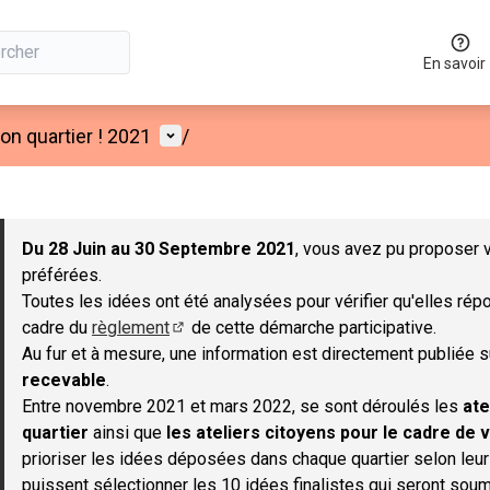
En savoir
Menu utilisateur
n quartier ! 2021
/
 la carte
 suivant est une carte qui présente les éléments de cette page co
Du 28 Juin au 30 Septembre 2021
, vous avez pu proposer v
préférées.
Toutes les idées ont été analysées pour vérifier qu'elles répo
cadre du
règlement
de cette démarche participative.
(S'ouvre dans un nouvel onglet)
Au fur et à mesure, une information est directement publiée 
recevable
.
Entre novembre 2021 et mars 2022, se sont déroulés les
ate
quartier
ainsi que
les ateliers citoyens pour le cadre de v
prioriser les idées déposées dans chaque quartier selon leu
puissent sélectionner les 10 idées finalistes qui seront soum