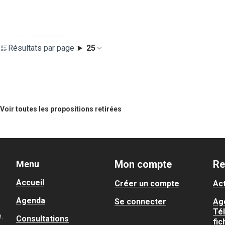
Résultats par page :
25
Voir toutes les propositions retirées
Mon compte
Re
Menu
Accueil
Créer un compte
Act
Agenda
Se connecter
Ag
Té
.
Consultations
fic