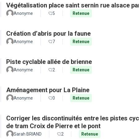
Végétalisation place saint sernin rue alsace pa
Anonyme
5
Retenue
Création d’abris pour la faune
Anonyme
7
Retenue
Piste cyclable allée de brienne
Anonyme
2
Retenue
Aménagement pour La Plaine
Anonyme
0
Retenue
Corriger les discontinuités entre les pistes cy
de tram Croix de Pierre et le pont
Sarah BRIAND
2
Retenue