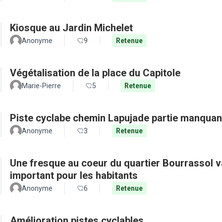
Kiosque au Jardin Michelet
Anonyme
9
Retenue
Végétalisation de la place du Capitole
Marie-Pierre
5
Retenue
Piste cyclabe chemin Lapujade partie manquan
Anonyme
3
Retenue
Une fresque au coeur du quartier Bourrassol val
important pour les habitants
Anonyme
6
Retenue
Amélioration pistes cyclables