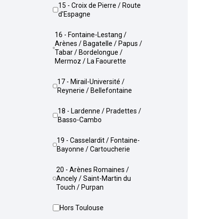
15 - Croix de Pierre / Route
d'Espagne
16 - Fontaine-Lestang /
Arènes / Bagatelle / Papus /
Tabar / Bordelongue /
Mermoz / La Faourette
17 - Mirail-Université /
Reynerie / Bellefontaine
18 - Lardenne / Pradettes /
Basso-Cambo
19 - Casselardit / Fontaine-
Bayonne / Cartoucherie
20 - Arènes Romaines /
Ancely / Saint-Martin du
Touch / Purpan
Hors Toulouse