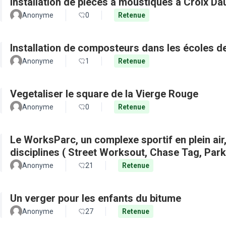
Installation de pièces à moustiques à Croix D
Anonyme
0
Retenue
Installation de composteurs dans les écoles de 
Anonyme
1
Retenue
Vegetaliser le square de la Vierge Rouge
Anonyme
0
Retenue
Le WorksParc, un complexe sportif en plein air
disciplines ( Street Worksout, Chase Tag, Par
Anonyme
21
Retenue
Un verger pour les enfants du bitume
Anonyme
27
Retenue