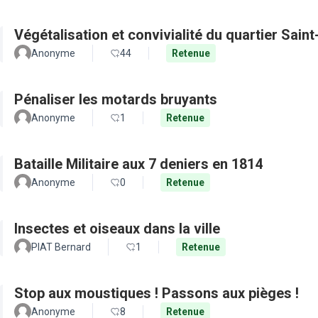
Végétalisation et convivialité du quartier Sain
Anonyme
44
Retenue
Pénaliser les motards bruyants
Anonyme
1
Retenue
Bataille Militaire aux 7 deniers en 1814
Anonyme
0
Retenue
Insectes et oiseaux dans la ville
PIAT Bernard
1
Retenue
Stop aux moustiques ! Passons aux pièges !
Anonyme
8
Retenue