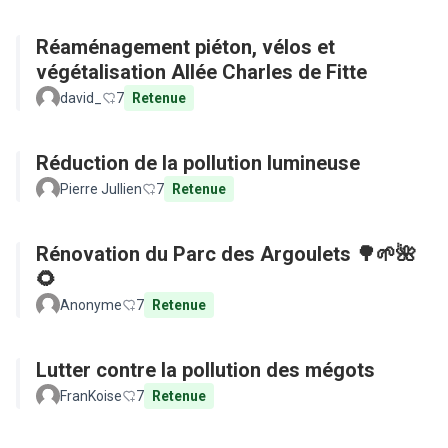
Réaménagement piéton, vélos et
végétalisation Allée Charles de Fitte
david_
7
Retenue
Réduction de la pollution lumineuse
Pierre Jullien
7
Retenue
Rénovation du Parc des Argoulets 🌳🌱🌺
🌻
Anonyme
7
Retenue
Lutter contre la pollution des mégots
FranKoise
7
Retenue