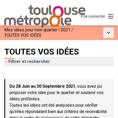
Menu
Se connecter
Mes idées pour mon quartier ! 2021
/
Menu p
TOUTES VOS IDÉES
TOUTES VOS IDÉES
Filtrer et rechercher
Passer la carte
Leaflet
|
©
OpenStreetMap
contributors
L'élément suivant est une carte qui présente les éléments de c
+
Du 28 Juin au 30 Septembre 2021
, vous avez pu
−
proposer votre idée pour le quartier et soutenir vos
idées préférées.
Toutes les idées ont été analysées pour vérifier
qu'elles répondaient bien aux critères de recevabilité
dans le cadre du
règlement
de cette démarche