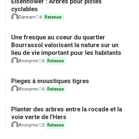
Eisenhower : Arbres pour pistes
cyclables
Daniram
6
Retenue
Une fresque au coeur du quartier
Bourrassol valorisant la nature sur un
lieu de vie important pour les habitants
Anonyme
6
Retenue
Pieges à moustiques tigres
Anonyme
6
Retenue
Planter des arbres entre la rocade et la
voie verte de l'Hers
Anonyme
5
Retenue