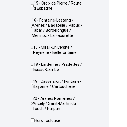
15 - Croix de Pierre / Route
d'Espagne
16 - Fontaine-Lestang /
Arènes / Bagatelle / Papus /
Tabar / Bordelongue /
Mermoz / La Faourette
17 - Mirail-Université /
Reynerie / Bellefontaine
18 - Lardenne / Pradettes /
Basso-Cambo
19 - Casselardit / Fontaine-
Bayonne / Cartoucherie
20 - Arènes Romaines /
Ancely / Saint-Martin du
Touch / Purpan
Hors Toulouse