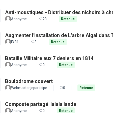
Anti-moustiques - Distribuer des nichoirs à c
Anonyme
23
Retenue
Augmenter l'Installation de L'arbre Algal dans
ID.31
3
Retenue
Bataille Militaire aux 7 deniers en 1814
Anonyme
0
Retenue
Boulodrome couvert
Webmaster jeparticipe
0
Retenue
Composte partagé 'lalala'lande
Anonyme
0
Retenue