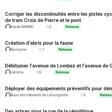
Corriger les discontinuités entre les pistes cy
de tram Croix de Pierre et le pont
Sarah BRIAND
2
Retenue
Création d’abris pour la faune
Anonyme
7
Retenue
Débitumer l’avenue de Lombez et l’avenue de
Jérôme
6
Retenue
Déployer des équipements préventifs pour dém
Asso des Habitants de Lafourguette
6
Retenu
Des arbres pour la rue de la république