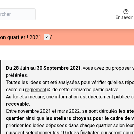
En savoir
Menu utilisateur
n quartier ! 2021
/
 la carte
 suivant est une carte qui présente les éléments de cette page co
Du 28 Juin au 30 Septembre 2021
, vous avez pu proposer v
préférées.
Toutes les idées ont été analysées pour vérifier qu'elles répo
cadre du
règlement
de cette démarche participative.
(S'ouvre dans un nouvel onglet)
Au fur et à mesure, une information est directement publiée 
recevable
.
Entre novembre 2021 et mars 2022, se sont déroulés les
ate
quartier
ainsi que
les ateliers citoyens pour le cadre de v
prioriser les idées déposées dans chaque quartier selon leu
puissent sélectionner les 10 idées finalistes qui seront soum