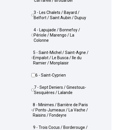
Caffarelli / Brouardel
3 - Les Chalets / Bayard /
Belfort / Saint Aubin / Dupuy
4 - Lapujade / Bonnefoy /
Périole / Marengo / La
Colonne
5 - Saint-Michel / Saint-Agne /
Empalot / Le Busca / Ile du
Ramier / Monplaisir
6 - Saint-Cyprien
7 - Sept Deniers / Ginestous-
Sesquières / Lalande
8 - Minimes / Barrière de Paris
/ Ponts-Jumeaux / La Vache /
Raisins / Fondeyre
9 - Trois Cocus / Borderouge /