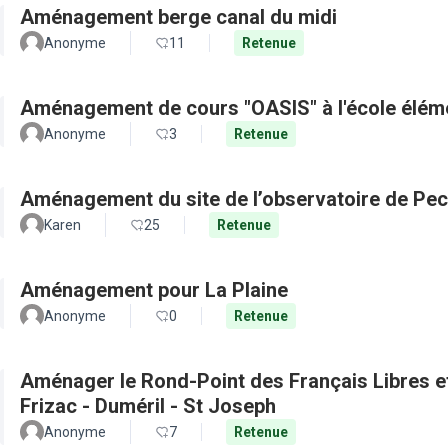
Aménagement berge canal du midi
Anonyme
11
Retenue
Aménagement de cours "OASIS" à l'école élém
Anonyme
3
Retenue
Aménagement du site de l’observatoire de Pec
Karen
25
Retenue
Aménagement pour La Plaine
Anonyme
0
Retenue
Aménager le Rond-Point des Français Libres et 
Frizac - Duméril - St Joseph
Anonyme
7
Retenue