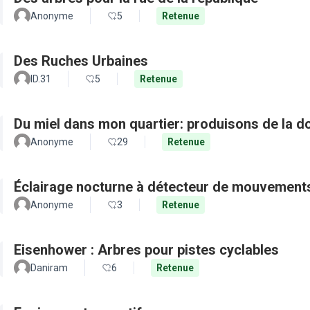
Anonyme
5
Retenue
Des Ruches Urbaines
ID.31
5
Retenue
Du miel dans mon quartier: produisons de la d
Anonyme
29
Retenue
Éclairage nocturne à détecteur de mouvement
Anonyme
3
Retenue
Eisenhower : Arbres pour pistes cyclables
Daniram
6
Retenue