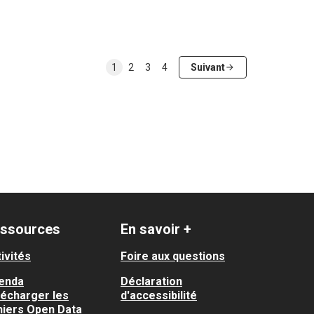
1
2
3
4
Suivant
ssources
En savoir +
ivités
Foire aux questions
enda
Déclaration
lécharger les
d'accessibilité
hiers Open Data