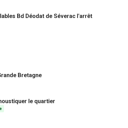
clables Bd Déodat de Séverac l'arrêt
 Grande Bretagne
oustiquer le quartier
e