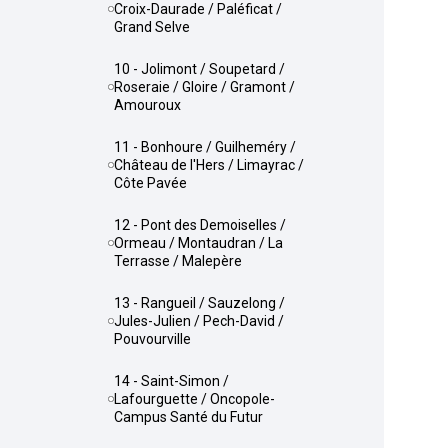
Croix-Daurade / Paléficat /
Grand Selve
10 - Jolimont / Soupetard /
Roseraie / Gloire / Gramont /
Amouroux
11 - Bonhoure / Guilheméry /
Château de l'Hers / Limayrac /
Côte Pavée
12 - Pont des Demoiselles /
Ormeau / Montaudran / La
Terrasse / Malepère
13 - Rangueil / Sauzelong /
Jules-Julien / Pech-David /
Pouvourville
14 - Saint-Simon /
Lafourguette / Oncopole-
Campus Santé du Futur