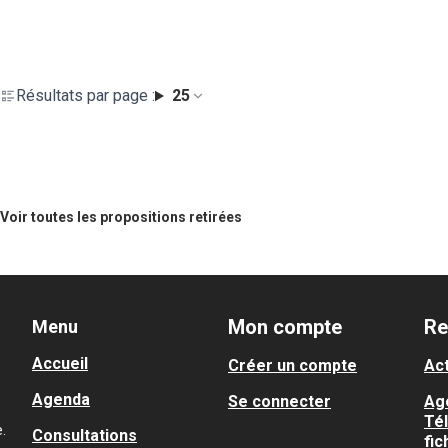
Résultats par page :
25
Voir toutes les propositions retirées
Mon compte
Re
Menu
Accueil
Créer un compte
Act
Agenda
Se connecter
Ag
Té
.
Consultations
fic