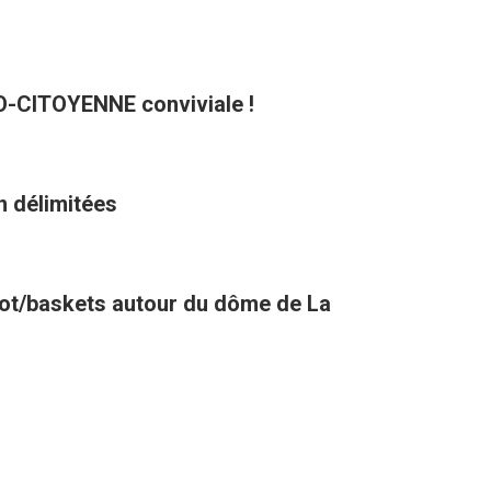
CO-CITOYENNE conviviale !
n délimitées
oot/baskets autour du dôme de La