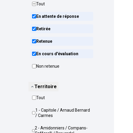
Tout
En attente de réponse
Retirée
Retenue
En cours d'évaluation
Non retenue
Territoire
Tout
1 - Capitole / Arnaud Bernard
/ Carmes
2 - Amidonniers / Compans-