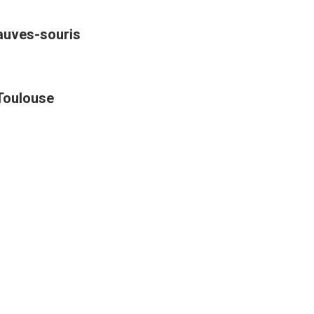
hauves-souris
 Toulouse