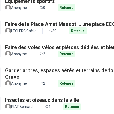
Equipements sportifs
Anonyme
0
Retenue
Faire de la Place Amat Massot ... une place E
LECLERC Gaëlle
39
Retenue
Faire des voies vélos et piétons dédiées et bie
Anonyme
2
Retenue
Garder arbres, espaces aérés et terrains de f
Grave
Anonyme
2
Retenue
Insectes et oiseaux dans la ville
PIAT Bernard
1
Retenue