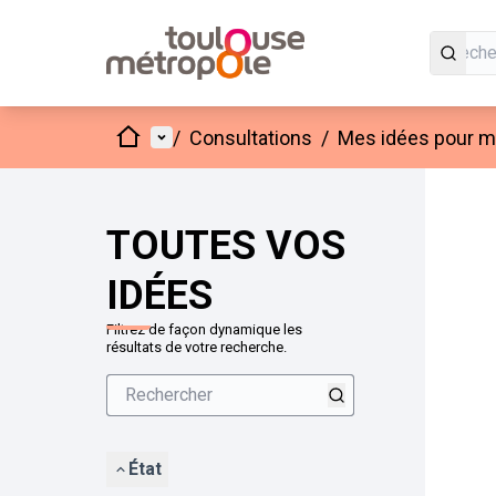
Accueil
Menu principal
/
Consultations
/
Mes idées pour mo
Passer
L'élément
+
−
TOUTES VOS
IDÉES
Filtrez de façon dynamique les
résultats de votre recherche.
État