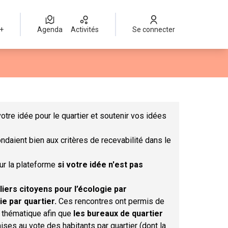
 +
Agenda
Activités
Se connecter
Leaflet
|
©
OpenStreetMap
contributors
mme des points de carte. L'élément peut être utilisé avec un lect
otre idée pour le quartier et soutenir vos idées
ndaient bien aux critères de recevabilité dans le
sur la plateforme
si votre idée n'est pas
liers citoyens pour l’écologie par
ie par quartier.
Ces rencontres ont permis de
r thématique afin que
les bureaux de quartier
ises au vote des habitants par quartier (dont la