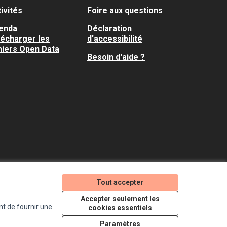
ivités
Foire aux questions
enda
Déclaration
lécharger les
d'accessibilité
hiers Open Data
Besoin d'aide ?
Je participe ! sur X
Je participe ! sur Faceboo
Je participe ! sur In
Tout accepter
(Lien externe)
(Lien externe)
(Lien externe)
Accepter seulement les
nt de fournir une
cookies essentiels
Licence Creative Comm
(Lien externe)
Paramètres