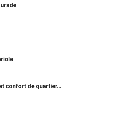
aurade
riole
t confort de quartier...