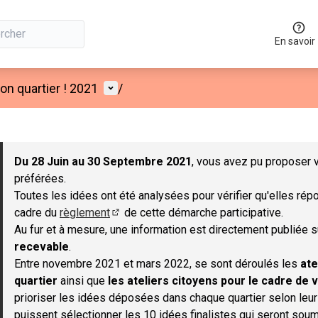
En savoir
Menu utilisateur
n quartier ! 2021
/
 la carte
 suivant est une carte qui présente les éléments de cette page co
Du 28 Juin au 30 Septembre 2021
, vous avez pu proposer v
préférées.
Toutes les idées ont été analysées pour vérifier qu'elles répo
cadre du
règlement
de cette démarche participative.
(S'ouvre dans un nouvel onglet)
Au fur et à mesure, une information est directement publiée 
recevable
.
Entre novembre 2021 et mars 2022, se sont déroulés les
ate
quartier
ainsi que
les ateliers citoyens pour le cadre de v
prioriser les idées déposées dans chaque quartier selon leu
puissent sélectionner les 10 idées finalistes qui seront soum