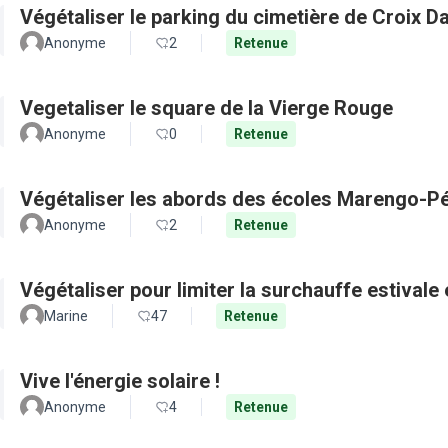
Végétaliser le parking du cimetière de Croix D
Anonyme
2
Retenue
Vegetaliser le square de la Vierge Rouge
Anonyme
0
Retenue
Végétaliser les abords des écoles Marengo-Pé
Anonyme
2
Retenue
Végétaliser pour limiter la surchauffe estivale e
Marine
47
Retenue
Vive l'énergie solaire !
Anonyme
4
Retenue