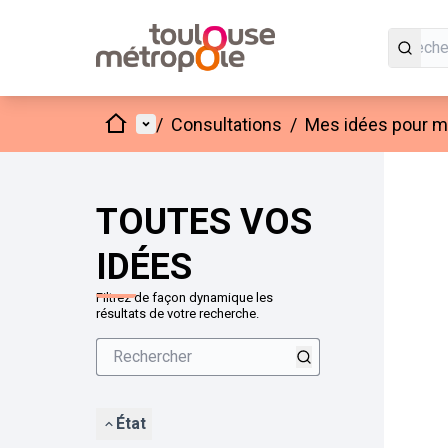
Accueil
Menu principal
/
Consultations
/
Mes idées pour mo
Passer
L'élément
+
−
TOUTES VOS
IDÉES
Filtrez de façon dynamique les
résultats de votre recherche.
État