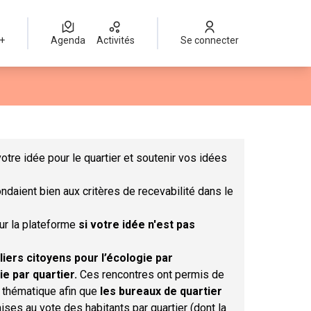
 +
Agenda
Activités
Se connecter
Leaflet
|
©
OpenStreetMap
contributors
mme des points de carte. L'élément peut être utilisé avec un lect
otre idée pour le quartier et soutenir vos idées
ndaient bien aux critères de recevabilité dans le
sur la plateforme
si votre idée n'est pas
liers citoyens pour l’écologie par
ie par quartier.
Ces rencontres ont permis de
r thématique afin que
les bureaux de quartier
ises au vote des habitants par quartier (dont la