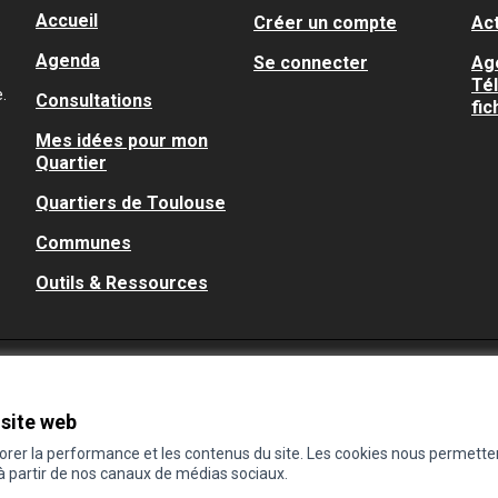
Accueil
Créer un compte
Act
Agenda
Se connecter
Ag
Té
.
Consultations
fic
Mes idées pour mon
Quartier
Quartiers de Toulouse
Communes
Outils & Ressources
 site web
iorer la performance et les contenus du site. Les cookies nous permette
 à partir de nos canaux de médias sociaux.