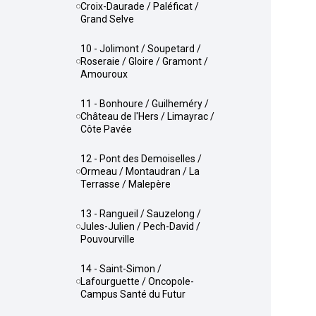
Croix-Daurade / Paléficat /
Grand Selve
10 - Jolimont / Soupetard /
Roseraie / Gloire / Gramont /
Amouroux
11 - Bonhoure / Guilheméry /
Château de l'Hers / Limayrac /
Côte Pavée
12 - Pont des Demoiselles /
Ormeau / Montaudran / La
Terrasse / Malepère
13 - Rangueil / Sauzelong /
Jules-Julien / Pech-David /
Pouvourville
14 - Saint-Simon /
Lafourguette / Oncopole-
Campus Santé du Futur