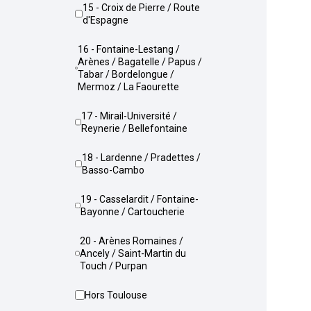
15 - Croix de Pierre / Route
d'Espagne
16 - Fontaine-Lestang /
Arènes / Bagatelle / Papus /
Tabar / Bordelongue /
Mermoz / La Faourette
17 - Mirail-Université /
Reynerie / Bellefontaine
18 - Lardenne / Pradettes /
Basso-Cambo
19 - Casselardit / Fontaine-
Bayonne / Cartoucherie
20 - Arènes Romaines /
Ancely / Saint-Martin du
Touch / Purpan
Hors Toulouse