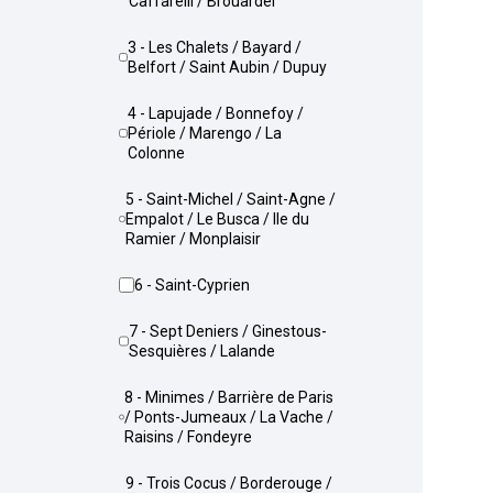
Caffarelli / Brouardel
3 - Les Chalets / Bayard /
Belfort / Saint Aubin / Dupuy
4 - Lapujade / Bonnefoy /
Périole / Marengo / La
Colonne
5 - Saint-Michel / Saint-Agne /
Empalot / Le Busca / Ile du
Ramier / Monplaisir
6 - Saint-Cyprien
7 - Sept Deniers / Ginestous-
Sesquières / Lalande
8 - Minimes / Barrière de Paris
/ Ponts-Jumeaux / La Vache /
Raisins / Fondeyre
9 - Trois Cocus / Borderouge /