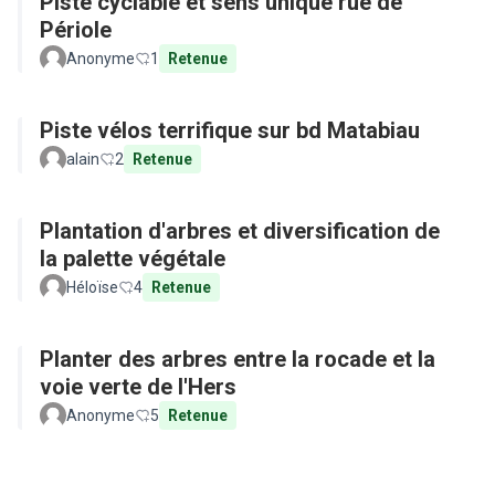
Piste cyclable et sens unique rue de
Périole
Anonyme
1
Retenue
Piste vélos terrifique sur bd Matabiau
alain
2
Retenue
Plantation d'arbres et diversification de
la palette végétale
Héloïse
4
Retenue
Planter des arbres entre la rocade et la
voie verte de l'Hers
Anonyme
5
Retenue