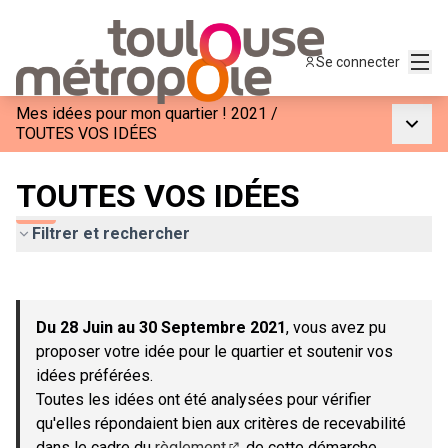
Menu
Se connecter
Mes idées pour mon quartier ! 2021
/
Menu p
TOUTES VOS IDÉES
TOUTES VOS IDÉES
Filtrer et rechercher
Passer la carte
Leaflet
|
©
OpenStreetMap
contributors
L'élément suivant est une carte qui présente les éléments de c
+
Du 28 Juin au 30 Septembre 2021
, vous avez pu
−
proposer votre idée pour le quartier et soutenir vos
idées préférées.
Toutes les idées ont été analysées pour vérifier
qu'elles répondaient bien aux critères de recevabilité
dans le cadre du
règlement
de cette démarche