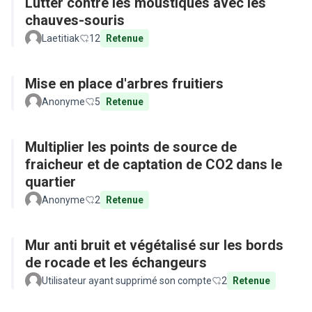
Lutter contre les moustiques avec les
chauves-souris
Laetitiak
12
Retenue
Mise en place d'arbres fruitiers
Anonyme
5
Retenue
Multiplier les points de source de
fraicheur et de captation de CO2 dans le
quartier
Anonyme
2
Retenue
Mur anti bruit et végétalisé sur les bords
de rocade et les échangeurs
Utilisateur ayant supprimé son compte
2
Retenue