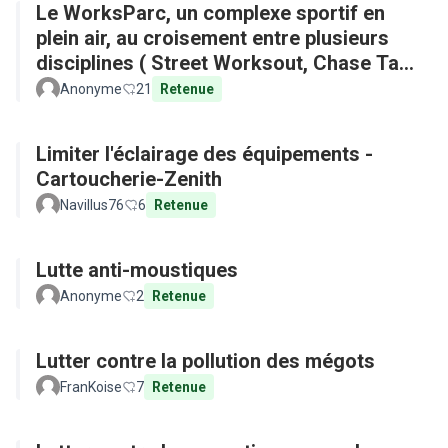
Le WorksParc, un complexe sportif en
plein air, au croisement entre plusieurs
disciplines ( Street Worksout, Chase Tag,
Parkour)
Anonyme
21
Retenue
Limiter l'éclairage des équipements -
Cartoucherie-Zenith
Navillus76
6
Retenue
Lutte anti-moustiques
Anonyme
2
Retenue
Lutter contre la pollution des mégots
FranKoise
7
Retenue