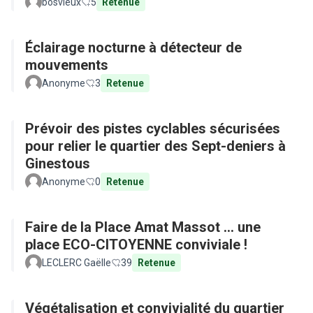
bosvieux
5
Retenue
Éclairage nocturne à détecteur de
mouvements
Anonyme
3
Retenue
Prévoir des pistes cyclables sécurisées
pour relier le quartier des Sept-deniers à
Ginestous
Anonyme
0
Retenue
Faire de la Place Amat Massot ... une
place ECO-CITOYENNE conviviale !
LECLERC Gaëlle
39
Retenue
Végétalisation et convivialité du quartier