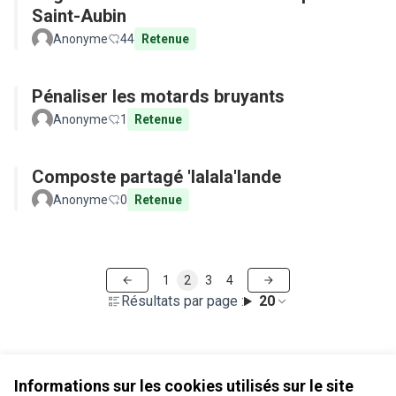
Saint-Aubin
Anonyme
44
Retenue
Pénaliser les motards bruyants
Anonyme
1
Retenue
Composte partagé 'lalala'lande
Anonyme
0
Retenue
1
2
3
4
Résultats par page :
20
Voir toutes les propositions retirées
Informations sur les cookies utilisés sur le site