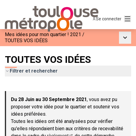
Menu
Se connecter
Mes idées pour mon quartier ! 2021
/
Menu p
TOUTES VOS IDÉES
TOUTES VOS IDÉES
Filtrer et rechercher
Passer la carte
Leaflet
|
©
OpenStreetMap
contributors
L'élément suivant est une carte qui présente les éléments de c
+
Du 28 Juin au 30 Septembre 2021
, vous avez pu
−
proposer votre idée pour le quartier et soutenir vos
idées préférées.
Toutes les idées ont été analysées pour vérifier
qu'elles répondaient bien aux critères de recevabilité
dans le cadre du
règlement
de cette démarche