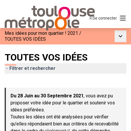
Menu
Se connecter
Mes idées pour mon quartier ! 2021
/
Menu p
TOUTES VOS IDÉES
TOUTES VOS IDÉES
Filtrer et rechercher
Passer la carte
Leaflet
|
©
OpenStreetMap
contributors
L'élément suivant est une carte qui présente les éléments de c
+
Du 28 Juin au 30 Septembre 2021
, vous avez pu
−
proposer votre idée pour le quartier et soutenir vos
idées préférées.
Toutes les idées ont été analysées pour vérifier
qu'elles répondaient bien aux critères de recevabilité
dans le cadre du
règlement
de cette démarche