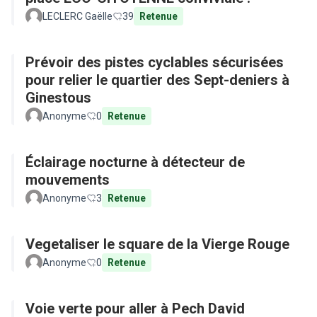
LECLERC Gaëlle
39
Retenue
Prévoir des pistes cyclables sécurisées
pour relier le quartier des Sept-deniers à
Ginestous
Anonyme
0
Retenue
Éclairage nocturne à détecteur de
mouvements
Anonyme
3
Retenue
Vegetaliser le square de la Vierge Rouge
Anonyme
0
Retenue
Voie verte pour aller à Pech David