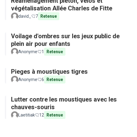
Réaménagement piéton, vélos et
végétalisation Allée Charles de Fitte
david_
7
Retenue
Voilage d'ombres sur les jeux public de
plein air pour enfants
Anonyme
1
Retenue
Pieges à moustiques tigres
Anonyme
6
Retenue
Lutter contre les moustiques avec les
chauves-souris
Laetitiak
12
Retenue