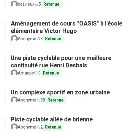
bosvieux
5
Retenue
Aménagement de cours "OASIS" à l'école
élémentaire Victor Hugo
Anonyme
3
Retenue
Une piste cyclable pour une meilleure
continuité rue Henri Desbals
Amaapp
9
Retenue
Un complexe sportif en zone urbaine
Anonyme
58
Retenue
Piste cyclable allée de brienne
Anonyme
2
Retenue