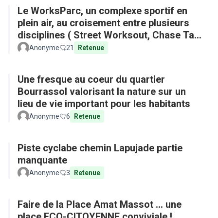
Le WorksParc, un complexe sportif en
plein air, au croisement entre plusieurs
disciplines ( Street Worksout, Chase Tag,
Parkour)
Anonyme
21
Retenue
Une fresque au coeur du quartier
Bourrassol valorisant la nature sur un
lieu de vie important pour les habitants
Anonyme
6
Retenue
Piste cyclabe chemin Lapujade partie
manquante
Anonyme
3
Retenue
Faire de la Place Amat Massot ... une
place ECO-CITOYENNE conviviale !