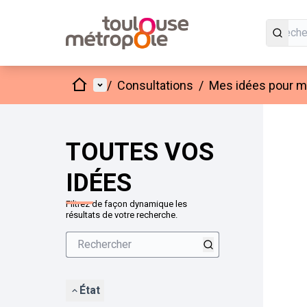
Accueil
Menu principal
/
Consultations
/
Mes idées pour mo
Passer
L'élément
+
−
TOUTES VOS
IDÉES
Filtrez de façon dynamique les
résultats de votre recherche.
État