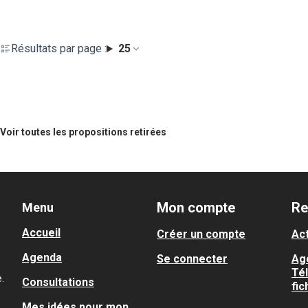
Résultats par page :
25
Voir toutes les propositions retirées
Mon compte
Re
Menu
Accueil
Créer un compte
Act
Agenda
Se connecter
Ag
Té
.
Consultations
fic
Mes idées pour mon