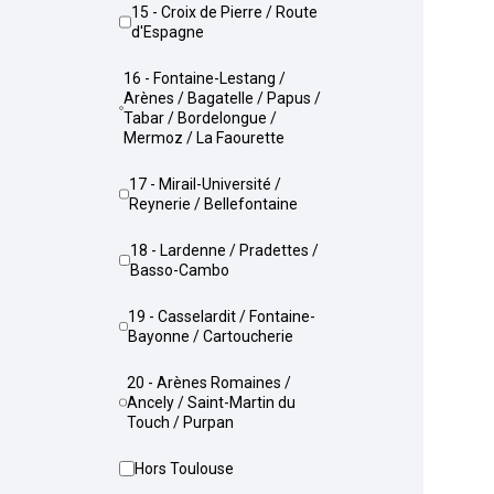
15 - Croix de Pierre / Route
d'Espagne
16 - Fontaine-Lestang /
Arènes / Bagatelle / Papus /
Tabar / Bordelongue /
Mermoz / La Faourette
17 - Mirail-Université /
Reynerie / Bellefontaine
18 - Lardenne / Pradettes /
Basso-Cambo
19 - Casselardit / Fontaine-
Bayonne / Cartoucherie
20 - Arènes Romaines /
Ancely / Saint-Martin du
Touch / Purpan
Hors Toulouse