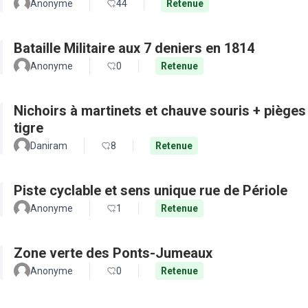
Anonyme
44
Retenue
Bataille Militaire aux 7 deniers en 1814
Anonyme
0
Retenue
Nichoirs à martinets et chauve souris + pièges
tigre
Daniram
8
Retenue
Piste cyclable et sens unique rue de Périole
Anonyme
1
Retenue
Zone verte des Ponts-Jumeaux
Anonyme
0
Retenue