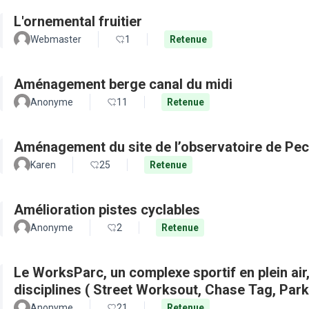
L'ornemental fruitier
Webmaster
1
Retenue
Aménagement berge canal du midi
Anonyme
11
Retenue
Aménagement du site de l’observatoire de Pec
Karen
25
Retenue
Amélioration pistes cyclables
Anonyme
2
Retenue
Le WorksParc, un complexe sportif en plein air
disciplines ( Street Worksout, Chase Tag, Par
Anonyme
21
Retenue