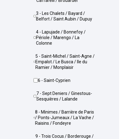
Caffarelli / Brouardel
3 - Les Chalets / Bayard /
Belfort / Saint Aubin / Dupuy
4 - Lapujade / Bonnefoy /
Périole / Marengo / La
Colonne
5 - Saint-Michel / Saint-Agne /
Empalot / Le Busca / Ile du
Ramier / Monplaisir
6 - Saint-Cyprien
7 - Sept Deniers / Ginestous-
Sesquières / Lalande
8 - Minimes / Barrière de Paris
/ Ponts-Jumeaux / La Vache /
Raisins / Fondeyre
9 - Trois Cocus / Borderouge /