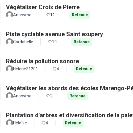
Végétaliser Croix de Pierre
Anonyme
11
Retenue
Piste cyclable avenue Saint exupery
Cardabelle
19
Retenue
Réduire la pollution sonore
Helene31201
4
Retenue
Végétaliser les abords des écoles Marengo-Pé
Anonyme
2
Retenue
Plantation d'arbres et diversification de la pal
Héloïse
4
Retenue