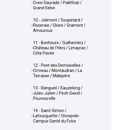
Croix-Daurade / Paléficat /
Grand Selve
10 - Jolimont / Soupetard /
Roseraie / Gloire / Gramont /
Amouroux
11 - Bonhoure / Guilheméry /
Château de l'Hers / Limayrac /
Côte Pavée
12 - Pont des Demoiselles /
Ormeau / Montaudran / La
Terrasse / Malepère
13 - Rangueil / Sauzelong /
Jules-Julien / Pech-David /
Pouvourville
14 - Saint-Simon /
Lafourguette / Oncopole-
Campus Santé du Futur