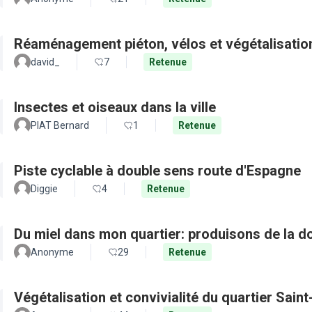
Réaménagement piéton, vélos et végétalisation
david_
7
Retenue
Insectes et oiseaux dans la ville
PIAT Bernard
1
Retenue
Piste cyclable à double sens route d'Espagne
Diggie
4
Retenue
Du miel dans mon quartier: produisons de la d
Anonyme
29
Retenue
Végétalisation et convivialité du quartier Sain