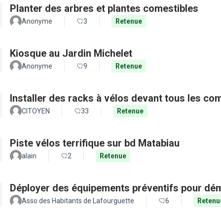
Planter des arbres et plantes comestibles
Anonyme
3
Retenue
Kiosque au Jardin Michelet
Anonyme
9
Retenue
Installer des racks à vélos devant tous les c
CITOYEN
33
Retenue
Piste vélos terrifique sur bd Matabiau
alain
2
Retenue
Déployer des équipements préventifs pour dém
Asso des Habitants de Lafourguette
6
Retenu