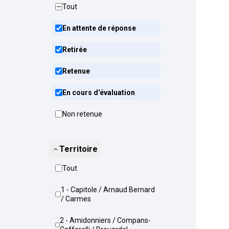
Tout
En attente de réponse
Retirée
Retenue
En cours d'évaluation
Non retenue
Territoire
Tout
1 - Capitole / Arnaud Bernard
/ Carmes
2 - Amidonniers / Compans-