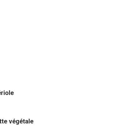
riole
ette végétale