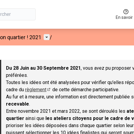
En savoir
Menu utilisateur
n quartier ! 2021
/
 la carte
 suivant est une carte qui présente les éléments de cette page co
Du 28 Juin au 30 Septembre 2021
, vous avez pu proposer v
préférées.
Toutes les idées ont été analysées pour vérifier qu'elles répo
cadre du
règlement
de cette démarche participative.
(S'ouvre dans un nouvel onglet)
Au fur et à mesure, une information est directement publiée 
recevable
.
Entre novembre 2021 et mars 2022, se sont déroulés les
ate
quartier
ainsi que
les ateliers citoyens pour le cadre de v
prioriser les idées déposées dans chaque quartier selon leu
puissent sélectionner les 10 idées finalistes qui seront soum