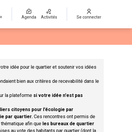
 +
Agenda
Activités
Se connecter
Leaflet
|
©
OpenStreetMap
contributors
mme des points de carte. L'élément peut être utilisé avec un lect
otre idée pour le quartier et soutenir vos idées
ndaient bien aux critères de recevabilité dans le
sur la plateforme
si votre idée n'est pas
liers citoyens pour l’écologie par
ie par quartier.
Ces rencontres ont permis de
r thématique afin que
les bureaux de quartier
ises au vote des habitants par quartier (dont la