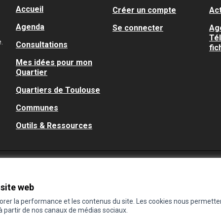
Accueil
Créer un compte
Act
Agenda
Se connecter
Ag
Té
.
Consultations
fic
Mes idées pour mon
Quartier
Quartiers de Toulouse
Communes
Outils & Ressources
 site web
iorer la performance et les contenus du site. Les cookies nous permette
 à partir de nos canaux de médias sociaux.