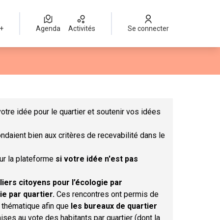
 +
Agenda
Activités
Se connecter
Leaflet
|
©
OpenStreetMap
contributors
mme des points de carte. L'élément peut être utilisé avec un lect
otre idée pour le quartier et soutenir vos idées
ndaient bien aux critères de recevabilité dans le
sur la plateforme
si votre idée n'est pas
liers citoyens pour l’écologie par
ie par quartier.
Ces rencontres ont permis de
r thématique afin que
les bureaux de quartier
ises au vote des habitants par quartier (dont la