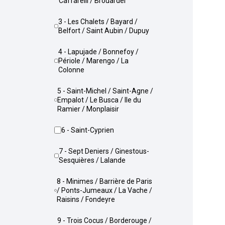
Caffarelli / Brouardel
3 - Les Chalets / Bayard /
Belfort / Saint Aubin / Dupuy
4 - Lapujade / Bonnefoy /
Périole / Marengo / La
Colonne
5 - Saint-Michel / Saint-Agne /
Empalot / Le Busca / Ile du
Ramier / Monplaisir
6 - Saint-Cyprien
7 - Sept Deniers / Ginestous-
Sesquières / Lalande
8 - Minimes / Barrière de Paris
/ Ponts-Jumeaux / La Vache /
Raisins / Fondeyre
9 - Trois Cocus / Borderouge /