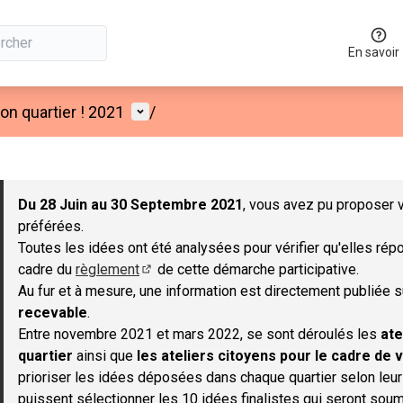
En savoir
Menu utilisateur
n quartier ! 2021
/
 la carte
 suivant est une carte qui présente les éléments de cette page co
Du 28 Juin au 30 Septembre 2021
, vous avez pu proposer v
préférées.
Toutes les idées ont été analysées pour vérifier qu'elles répo
cadre du
règlement
de cette démarche participative.
(S'ouvre dans un nouvel onglet)
Au fur et à mesure, une information est directement publiée 
recevable
.
Entre novembre 2021 et mars 2022, se sont déroulés les
ate
quartier
ainsi que
les ateliers citoyens pour le cadre de v
prioriser les idées déposées dans chaque quartier selon leu
puissent sélectionner les 10 idées finalistes qui seront soum