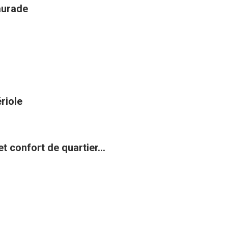
aurade
riole
t confort de quartier...