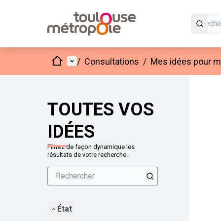
Accueil
Menu principal
/
Consultations
/
Mes idées pour mo
Passer
L'élément
+
−
TOUTES VOS
IDÉES
Filtrez de façon dynamique les
résultats de votre recherche.
État