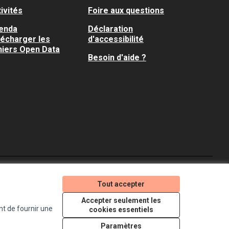
ivités
Foire aux questions
enda
Déclaration
lécharger les
d'accessibilité
hiers Open Data
Besoin d'aide ?
Je participe ! sur X
Je participe ! sur Faceboo
Je participe ! sur In
Tout accepter
(Lien externe)
(Lien externe)
(Lien externe)
Accepter seulement les
nt de fournir une
cookies essentiels
Licence Creative Comm
(Lien externe)
Paramètres