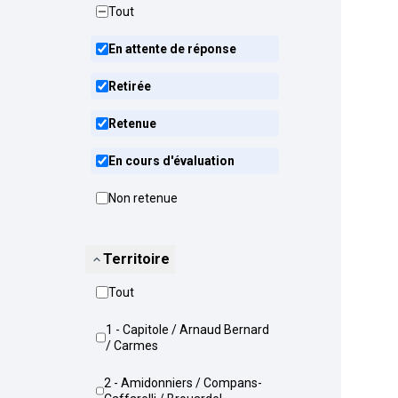
Tout
En attente de réponse
Retirée
Retenue
En cours d'évaluation
Non retenue
Territoire
Tout
1 - Capitole / Arnaud Bernard
/ Carmes
2 - Amidonniers / Compans-