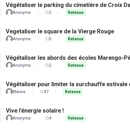
Végétaliser le parking du cimetière de Croix D
Anonyme
2
Retenue
Vegetaliser le square de la Vierge Rouge
Anonyme
0
Retenue
Végétaliser les abords des écoles Marengo-Pé
Anonyme
2
Retenue
Végétaliser pour limiter la surchauffe estivale e
Marine
47
Retenue
Vive l'énergie solaire !
Anonyme
4
Retenue