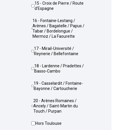
15 - Croix de Pierre / Route
d'Espagne
16 - Fontaine-Lestang /
Arènes / Bagatelle / Papus /
Tabar / Bordelongue /
Mermoz / La Faourette
17 - Mirail-Université /
Reynerie / Bellefontaine
18 - Lardenne / Pradettes /
Basso-Cambo
19 - Casselardit / Fontaine-
Bayonne / Cartoucherie
20 - Arènes Romaines /
Ancely / Saint-Martin du
Touch / Purpan
Hors Toulouse