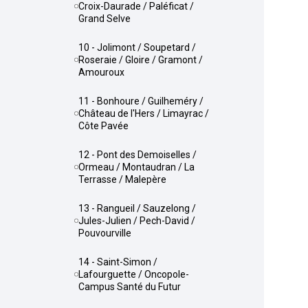
Croix-Daurade / Paléficat /
Grand Selve
10 - Jolimont / Soupetard /
Roseraie / Gloire / Gramont /
Amouroux
11 - Bonhoure / Guilheméry /
Château de l'Hers / Limayrac /
Côte Pavée
12 - Pont des Demoiselles /
Ormeau / Montaudran / La
Terrasse / Malepère
13 - Rangueil / Sauzelong /
Jules-Julien / Pech-David /
Pouvourville
14 - Saint-Simon /
Lafourguette / Oncopole-
Campus Santé du Futur