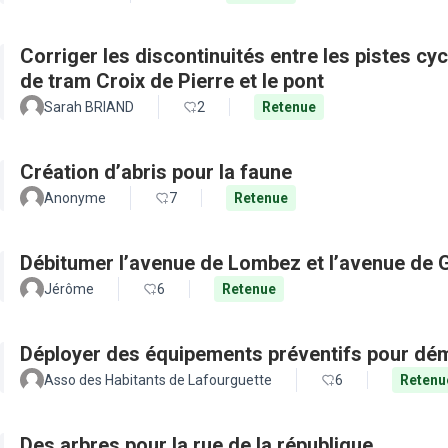
Corriger les discontinuités entre les pistes cy
de tram Croix de Pierre et le pont
Sarah BRIAND
2
Retenue
Création d’abris pour la faune
Anonyme
7
Retenue
Débitumer l’avenue de Lombez et l’avenue de
Jérôme
6
Retenue
Déployer des équipements préventifs pour dém
Asso des Habitants de Lafourguette
6
Retenu
Des arbres pour la rue de la république