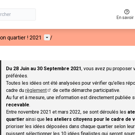
En savoir
Menu utilisateur
n quartier ! 2021
/
 la carte
 suivant est une carte qui présente les éléments de cette page co
Du 28 Juin au 30 Septembre 2021
, vous avez pu proposer v
préférées.
Toutes les idées ont été analysées pour vérifier qu'elles répo
cadre du
règlement
de cette démarche participative.
(S'ouvre dans un nouvel onglet)
Au fur et à mesure, une information est directement publiée 
recevable
.
Entre novembre 2021 et mars 2022, se sont déroulés les
ate
quartier
ainsi que
les ateliers citoyens pour le cadre de v
prioriser les idées déposées dans chaque quartier selon leu
puissent sélectionner les 10 idées finalistes qui seront soum