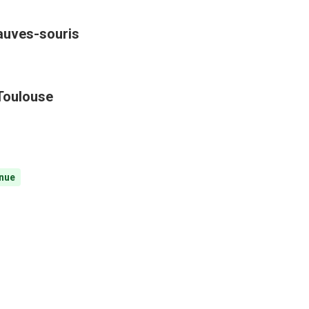
hauves-souris
 Toulouse
nue