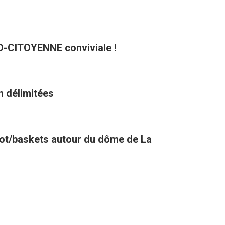
CO-CITOYENNE conviviale !
n délimitées
oot/baskets autour du dôme de La