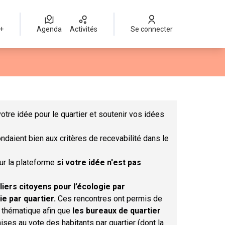
 +
Agenda
Activités
Se connecter
Leaflet
|
©
OpenStreetMap
contributors
mme des points de carte. L'élément peut être utilisé avec un lect
otre idée pour le quartier et soutenir vos idées
ndaient bien aux critères de recevabilité dans le
sur la plateforme
si votre idée n'est pas
liers citoyens pour l’écologie par
ie par quartier.
Ces rencontres ont permis de
r thématique afin que
les bureaux de quartier
ises au vote des habitants par quartier (dont la