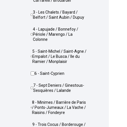
Caffarelli / Brouardel
3 - Les Chalets / Bayard /
Belfort / Saint Aubin / Dupuy
4 - Lapujade / Bonnefoy /
Périole / Marengo / La
Colonne
5 - Saint-Michel / Saint-Agne /
Empalot / Le Busca / Ile du
Ramier / Monplaisir
6 - Saint-Cyprien
7 - Sept Deniers / Ginestous-
Sesquières / Lalande
8 - Minimes / Barrière de Paris
/ Ponts-Jumeaux / La Vache /
Raisins / Fondeyre
9 - Trois Cocus / Borderouge /