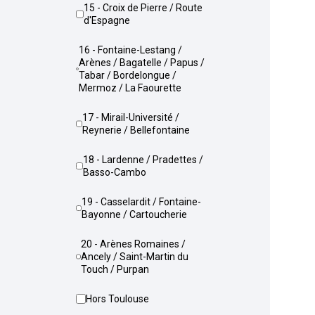
15 - Croix de Pierre / Route
d'Espagne
16 - Fontaine-Lestang /
Arènes / Bagatelle / Papus /
Tabar / Bordelongue /
Mermoz / La Faourette
17 - Mirail-Université /
Reynerie / Bellefontaine
18 - Lardenne / Pradettes /
Basso-Cambo
19 - Casselardit / Fontaine-
Bayonne / Cartoucherie
20 - Arènes Romaines /
Ancely / Saint-Martin du
Touch / Purpan
Hors Toulouse