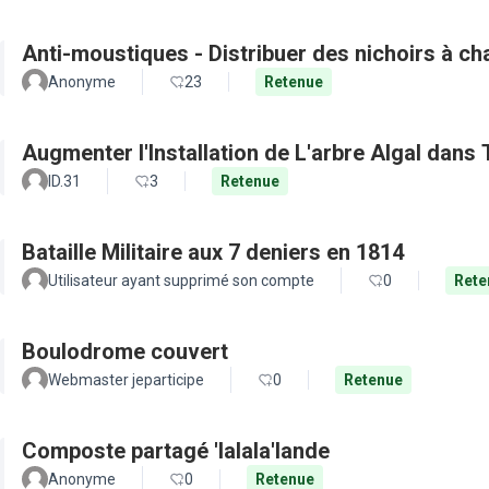
Anti-moustiques - Distribuer des nichoirs à c
Anonyme
23
Retenue
Augmenter l'Installation de L'arbre Algal dans
ID.31
3
Retenue
Bataille Militaire aux 7 deniers en 1814
Utilisateur ayant supprimé son compte
0
Rete
Boulodrome couvert
Webmaster jeparticipe
0
Retenue
Composte partagé 'lalala'lande
Anonyme
0
Retenue