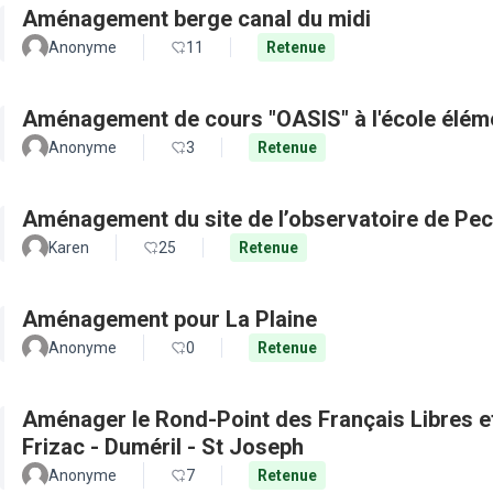
Aménagement berge canal du midi
Anonyme
11
Retenue
Aménagement de cours "OASIS" à l'école élém
Anonyme
3
Retenue
Aménagement du site de l’observatoire de Pec
Karen
25
Retenue
Aménagement pour La Plaine
Anonyme
0
Retenue
Aménager le Rond-Point des Français Libres et 
Frizac - Duméril - St Joseph
Anonyme
7
Retenue