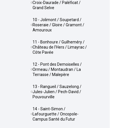
Croix-Daurade / Paléficat /
Grand Selve
10 - Jolimont / Soupetard /
Roseraie / Gloire / Gramont /
Amouroux
11 - Bonhoure / Guilheméry /
Château de l'Hers / Limayrac /
Côte Pavée
12 - Pont des Demoiselles /
Ormeau / Montaudran / La
Terrasse / Malepère
13 - Rangueil / Sauzelong /
Jules-Julien / Pech-David /
Pouvourville
14 - Saint-Simon /
Lafourguette / Oncopole-
Campus Santé du Futur