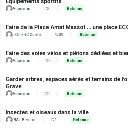
Equipements sportifs
Anonyme
0
Retenue
Faire de la Place Amat Massot ... une place E
LECLERC Gaëlle
39
Retenue
Faire des voies vélos et piétons dédiées et bie
Anonyme
2
Retenue
Garder arbres, espaces aérés et terrains de f
Grave
Anonyme
2
Retenue
Insectes et oiseaux dans la ville
PIAT Bernard
1
Retenue