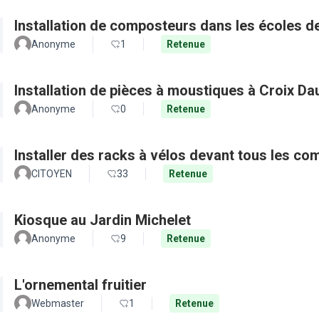
Installation de composteurs dans les écoles de 
Anonyme
1
Retenue
Installation de pièces à moustiques à Croix D
Anonyme
0
Retenue
Installer des racks à vélos devant tous les c
CITOYEN
33
Retenue
Kiosque au Jardin Michelet
Anonyme
9
Retenue
L'ornemental fruitier
Webmaster
1
Retenue