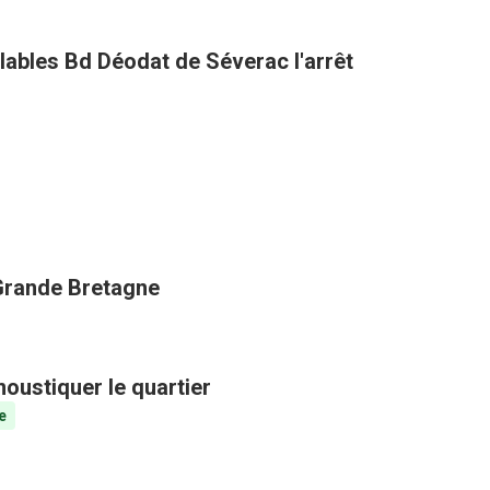
clables Bd Déodat de Séverac l'arrêt
 Grande Bretagne
oustiquer le quartier
e