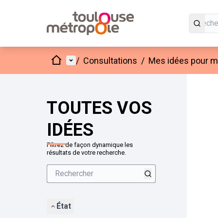
Accueil
Menu principal
/
Consultations
/
Mes idées pour mo
Passer
L'élément
+
−
TOUTES VOS
IDÉES
Filtrez de façon dynamique les
résultats de votre recherche.
État