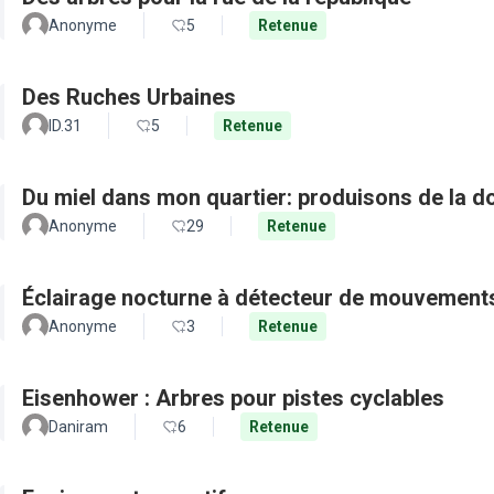
Anonyme
5
Retenue
Des Ruches Urbaines
ID.31
5
Retenue
Du miel dans mon quartier: produisons de la d
Anonyme
29
Retenue
Éclairage nocturne à détecteur de mouvement
Anonyme
3
Retenue
Eisenhower : Arbres pour pistes cyclables
Daniram
6
Retenue