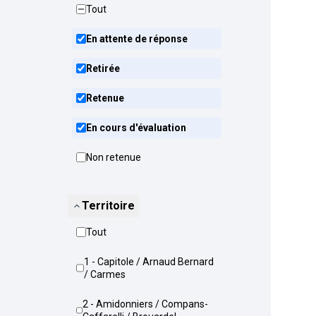
Tout
En attente de réponse
Retirée
Retenue
En cours d'évaluation
Non retenue
Territoire
Tout
1 - Capitole / Arnaud Bernard
/ Carmes
2 - Amidonniers / Compans-