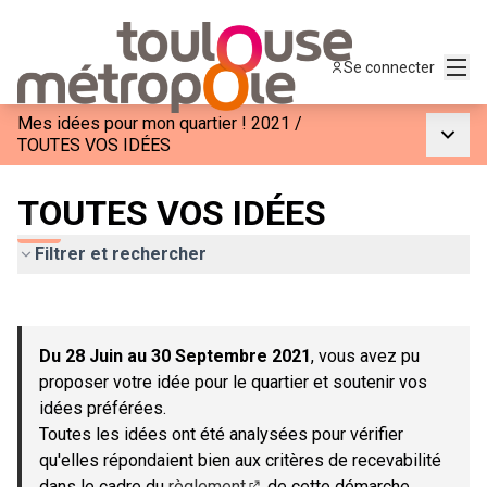
Menu
Se connecter
Mes idées pour mon quartier ! 2021
/
Menu p
TOUTES VOS IDÉES
TOUTES VOS IDÉES
Filtrer et rechercher
Passer la carte
Leaflet
|
©
OpenStreetMap
contributors
L'élément suivant est une carte qui présente les éléments de c
+
Du 28 Juin au 30 Septembre 2021
, vous avez pu
−
proposer votre idée pour le quartier et soutenir vos
idées préférées.
Toutes les idées ont été analysées pour vérifier
qu'elles répondaient bien aux critères de recevabilité
dans le cadre du
règlement
de cette démarche