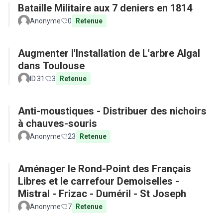
Bataille Militaire aux 7 deniers en 1814
Anonyme
0
Retenue
Augmenter l'Installation de L'arbre Algal
dans Toulouse
ID.31
3
Retenue
Anti-moustiques - Distribuer des nichoirs
à chauves-souris
Anonyme
23
Retenue
Aménager le Rond-Point des Français
Libres et le carrefour Demoiselles -
Mistral - Frizac - Duméril - St Joseph
Anonyme
7
Retenue