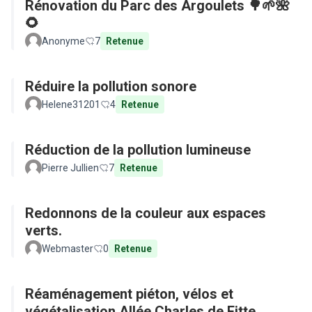
Rénovation du Parc des Argoulets 🌳🌱🌺
🌻
Anonyme
7
Retenue
Réduire la pollution sonore
Helene31201
4
Retenue
Réduction de la pollution lumineuse
Pierre Jullien
7
Retenue
Redonnons de la couleur aux espaces
verts.
Webmaster
0
Retenue
Réaménagement piéton, vélos et
végétalisation Allée Charles de Fitte