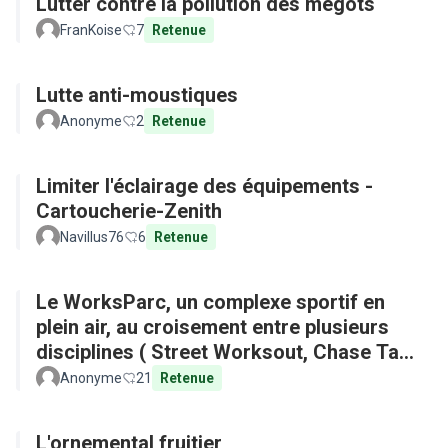
Lutter contre la pollution des mégots
FranKoise
7
Retenue
Lutte anti-moustiques
Anonyme
2
Retenue
Limiter l'éclairage des équipements -
Cartoucherie-Zenith
Navillus76
6
Retenue
Le WorksParc, un complexe sportif en
plein air, au croisement entre plusieurs
disciplines ( Street Worksout, Chase Tag,
Parkour)
Anonyme
21
Retenue
L'ornemental fruitier