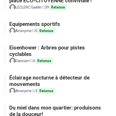
place ECO-CITOYENNE conviviale !
LECLERC Gaëlle
39
Retenue
Equipements sportifs
Anonyme
0
Retenue
Eisenhower : Arbres pour pistes
cyclables
Daniram
6
Retenue
Éclairage nocturne à détecteur de
mouvements
Anonyme
3
Retenue
Du miel dans mon quartier: produisons
de la douceur!