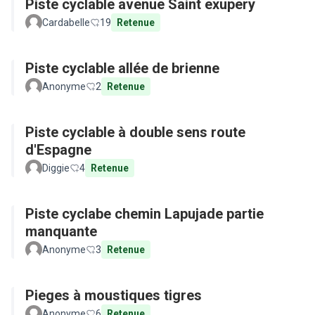
Piste cyclable avenue Saint exupery
Cardabelle
19
Retenue
Piste cyclable allée de brienne
Anonyme
2
Retenue
Piste cyclable à double sens route
d'Espagne
Diggie
4
Retenue
Piste cyclabe chemin Lapujade partie
manquante
Anonyme
3
Retenue
Pieges à moustiques tigres
Anonyme
6
Retenue