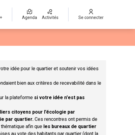
 +
Agenda
Activités
Se connecter
Leaflet
|
©
OpenStreetMap
contributors
mme des points de carte. L'élément peut être utilisé avec un lect
otre idée pour le quartier et soutenir vos idées
ndaient bien aux critères de recevabilité dans le
sur la plateforme
si votre idée n'est pas
liers citoyens pour l’écologie par
ie par quartier.
Ces rencontres ont permis de
r thématique afin que
les bureaux de quartier
ises au vote des habitants par quartier (dont la