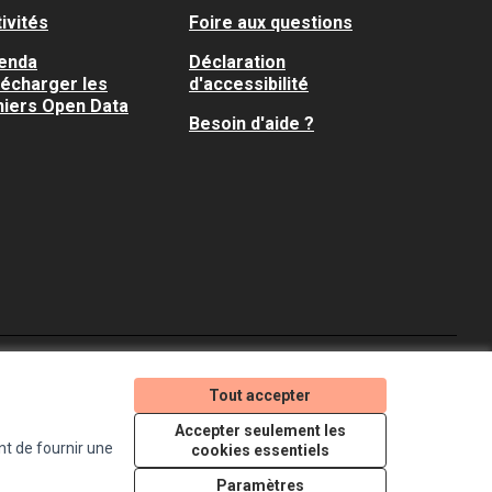
ivités
Foire aux questions
enda
Déclaration
lécharger les
d'accessibilité
hiers Open Data
Besoin d'aide ?
Je participe ! sur X
Je participe ! sur Faceboo
Je participe ! sur In
Tout accepter
(Lien externe)
(Lien externe)
(Lien externe)
Accepter seulement les
nt de fournir une
cookies essentiels
Licence Creative Comm
(Lien externe)
Paramètres