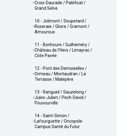
Croix-Daurade / Paléficat /
Grand Selve
10 - Jolimont / Soupetard /
Roseraie / Gloire / Gramont /
Amouroux
11 - Bonhoure / Guilheméry /
Château de l'Hers / Limayrac /
Côte Pavée
12 - Pont des Demoiselles /
Ormeau / Montaudran / La
Terrasse / Malepère
13 - Rangueil / Sauzelong /
Jules-Julien / Pech-David /
Pouvourville
14 - Saint-Simon /
Lafourguette / Oncopole-
Campus Santé du Futur