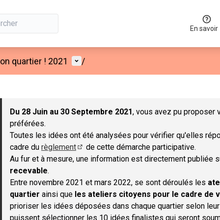
En savoir
Menu utilisateur
n quartier ! 2021
/
 la carte
 suivant est une carte qui présente les éléments de cette page co
Du 28 Juin au 30 Septembre 2021
, vous avez pu proposer v
préférées.
Toutes les idées ont été analysées pour vérifier qu'elles répo
cadre du
règlement
de cette démarche participative.
(S'ouvre dans un nouvel onglet)
Au fur et à mesure, une information est directement publiée 
recevable
.
Entre novembre 2021 et mars 2022, se sont déroulés les
ate
quartier
ainsi que
les ateliers citoyens pour le cadre de v
prioriser les idées déposées dans chaque quartier selon leu
puissent sélectionner les 10 idées finalistes qui seront soum