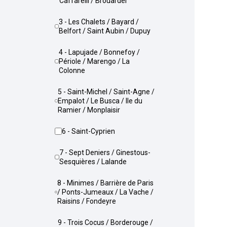
Caffarelli / Brouardel
3 - Les Chalets / Bayard /
Belfort / Saint Aubin / Dupuy
4 - Lapujade / Bonnefoy /
Périole / Marengo / La
Colonne
5 - Saint-Michel / Saint-Agne /
Empalot / Le Busca / Ile du
Ramier / Monplaisir
6 - Saint-Cyprien
7 - Sept Deniers / Ginestous-
Sesquières / Lalande
8 - Minimes / Barrière de Paris
/ Ponts-Jumeaux / La Vache /
Raisins / Fondeyre
9 - Trois Cocus / Borderouge /