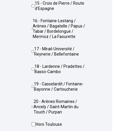
15 - Croix de Pierre / Route
d'Espagne
16 - Fontaine-Lestang /
Arènes / Bagatelle / Papus /
Tabar / Bordelongue /
Mermoz / La Faourette
17 - Mirail-Université /
Reynerie / Bellefontaine
18 - Lardenne / Pradettes /
Basso-Cambo
19 - Casselardit / Fontaine-
Bayonne / Cartoucherie
20 - Arènes Romaines /
Ancely / Saint-Martin du
Touch / Purpan
Hors Toulouse