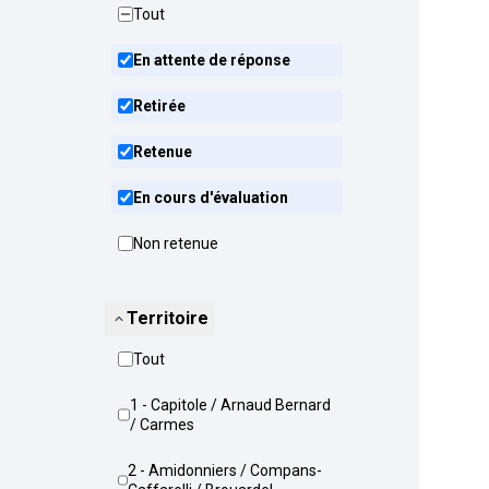
Tout
En attente de réponse
Retirée
Retenue
En cours d'évaluation
Non retenue
Territoire
Tout
1 - Capitole / Arnaud Bernard
/ Carmes
2 - Amidonniers / Compans-