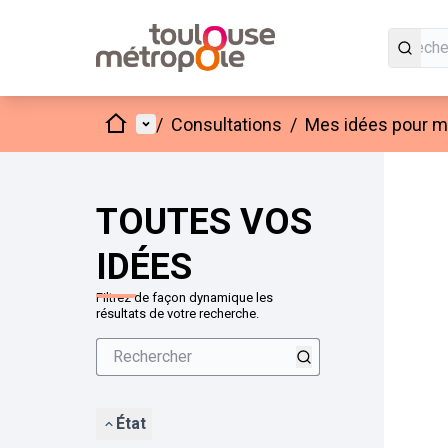
Accueil
Menu principal
/
Consultations
/
Mes idées pour mo
Passer
L'élément
+
−
TOUTES VOS
IDÉES
Filtrez de façon dynamique les
résultats de votre recherche.
État