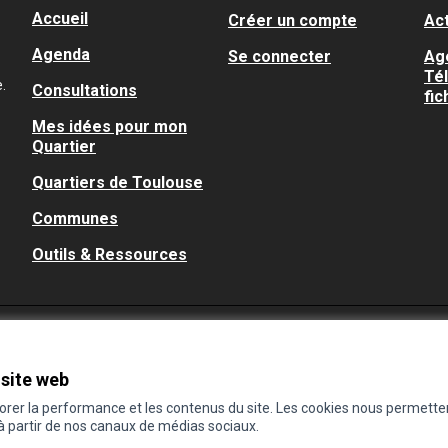
Accueil
Créer un compte
Act
Agenda
Se connecter
Ag
Té
.
Consultations
fic
Mes idées pour mon
Quartier
Quartiers de Toulouse
Communes
Outils & Ressources
 site web
iorer la performance et les contenus du site. Les cookies nous permette
 à partir de nos canaux de médias sociaux.