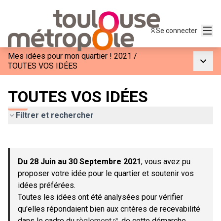
Menu
Se connecter
Mes idées pour mon quartier ! 2021
/
Menu p
TOUTES VOS IDÉES
TOUTES VOS IDÉES
Filtrer et rechercher
Passer la carte
Leaflet
|
©
OpenStreetMap
contributors
L'élément suivant est une carte qui présente les éléments de c
+
Du 28 Juin au 30 Septembre 2021
, vous avez pu
−
proposer votre idée pour le quartier et soutenir vos
idées préférées.
Toutes les idées ont été analysées pour vérifier
qu'elles répondaient bien aux critères de recevabilité
dans le cadre du
règlement
de cette démarche