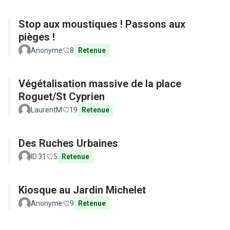
Stop aux moustiques ! Passons aux
pièges !
Anonyme
8
Retenue
Végétalisation massive de la place
Roguet/St Cyprien
LaurentM
19
Retenue
Des Ruches Urbaines
ID.31
5
Retenue
Kiosque au Jardin Michelet
Anonyme
9
Retenue