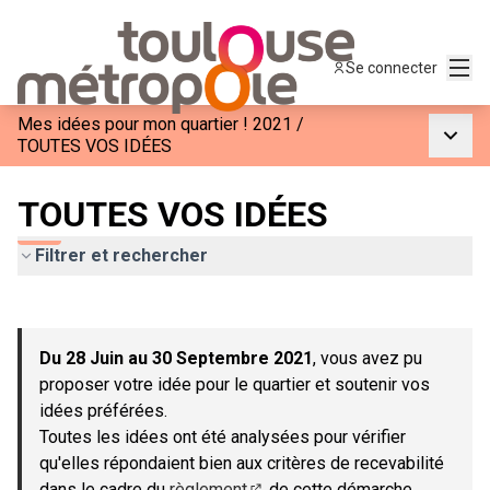
Menu
Se connecter
Mes idées pour mon quartier ! 2021
/
Menu p
TOUTES VOS IDÉES
TOUTES VOS IDÉES
Filtrer et rechercher
Passer la carte
Leaflet
|
©
OpenStreetMap
contributors
L'élément suivant est une carte qui présente les éléments de c
+
Du 28 Juin au 30 Septembre 2021
, vous avez pu
−
proposer votre idée pour le quartier et soutenir vos
idées préférées.
Toutes les idées ont été analysées pour vérifier
qu'elles répondaient bien aux critères de recevabilité
dans le cadre du
règlement
de cette démarche