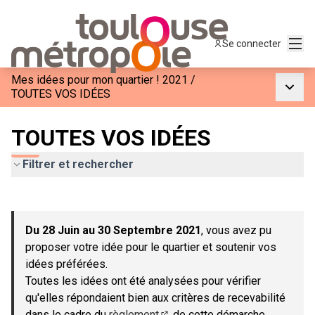
Menu
Se connecter
Mes idées pour mon quartier ! 2021
/
Menu p
TOUTES VOS IDÉES
TOUTES VOS IDÉES
Filtrer et rechercher
Passer la carte
Leaflet
|
©
OpenStreetMap
contributors
L'élément suivant est une carte qui présente les éléments de c
+
Du 28 Juin au 30 Septembre 2021
, vous avez pu
−
proposer votre idée pour le quartier et soutenir vos
idées préférées.
Toutes les idées ont été analysées pour vérifier
qu'elles répondaient bien aux critères de recevabilité
dans le cadre du
règlement
de cette démarche