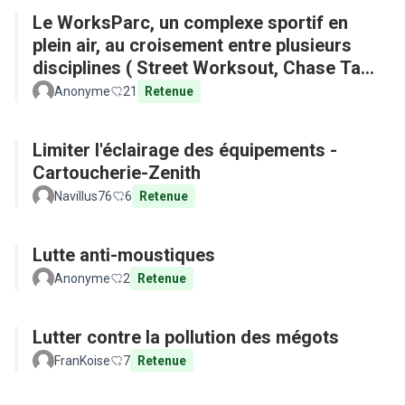
Le WorksParc, un complexe sportif en
plein air, au croisement entre plusieurs
disciplines ( Street Worksout, Chase Tag,
Parkour)
Anonyme
21
Retenue
Limiter l'éclairage des équipements -
Cartoucherie-Zenith
Navillus76
6
Retenue
Lutte anti-moustiques
Anonyme
2
Retenue
Lutter contre la pollution des mégots
FranKoise
7
Retenue