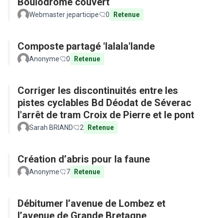
Boulodrome couvert
Webmaster jeparticipe
0
Retenue
Composte partagé 'lalala'lande
Anonyme
0
Retenue
Corriger les discontinuités entre les
pistes cyclables Bd Déodat de Séverac
l'arrêt de tram Croix de Pierre et le pont
Sarah BRIAND
2
Retenue
Création d’abris pour la faune
Anonyme
7
Retenue
Débitumer l’avenue de Lombez et
l’avenue de Grande Bretagne