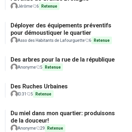
Jérôme
6
Retenue
Déployer des équipements préventifs
pour démoustiquer le quartier
Asso des Habitants de Lafourguette
6
Retenue
Des arbres pour la rue de la république
Anonyme
5
Retenue
Des Ruches Urbaines
ID.31
5
Retenue
Du miel dans mon quartier: produisons
de la douceur!
Anonyme
29
Retenue