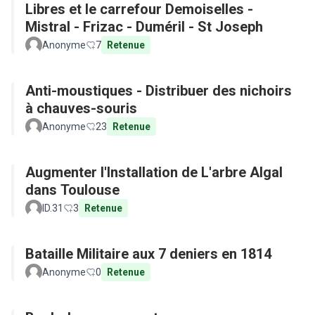
Libres et le carrefour Demoiselles -
Mistral - Frizac - Duméril - St Joseph
Anonyme
7
Retenue
Anti-moustiques - Distribuer des nichoirs
à chauves-souris
Anonyme
23
Retenue
Augmenter l'Installation de L'arbre Algal
dans Toulouse
ID.31
3
Retenue
Bataille Militaire aux 7 deniers en 1814
Anonyme
0
Retenue