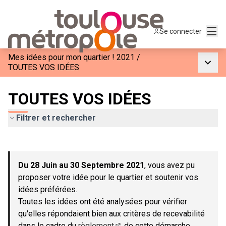
Menu
Se connecter
Mes idées pour mon quartier ! 2021
/
Menu p
TOUTES VOS IDÉES
TOUTES VOS IDÉES
Filtrer et rechercher
Passer la carte
Leaflet
|
©
OpenStreetMap
contributors
L'élément suivant est une carte qui présente les éléments de c
+
Du 28 Juin au 30 Septembre 2021
, vous avez pu
−
proposer votre idée pour le quartier et soutenir vos
idées préférées.
Toutes les idées ont été analysées pour vérifier
qu'elles répondaient bien aux critères de recevabilité
dans le cadre du
règlement
de cette démarche