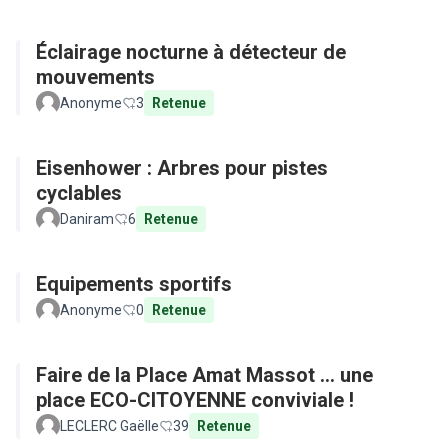
Éclairage nocturne à détecteur de
mouvements
Anonyme
3
Retenue
Eisenhower : Arbres pour pistes
cyclables
Daniram
6
Retenue
Equipements sportifs
Anonyme
0
Retenue
Faire de la Place Amat Massot ... une
place ECO-CITOYENNE conviviale !
LECLERC Gaëlle
39
Retenue