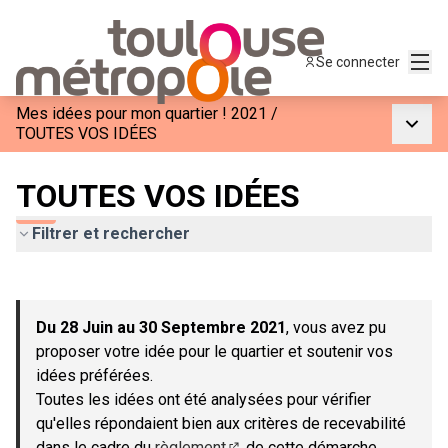
Menu
Se connecter
Mes idées pour mon quartier ! 2021
/
Menu p
TOUTES VOS IDÉES
TOUTES VOS IDÉES
Filtrer et rechercher
Passer la carte
Leaflet
|
©
OpenStreetMap
contributors
L'élément suivant est une carte qui présente les éléments de c
+
Du 28 Juin au 30 Septembre 2021
, vous avez pu
−
proposer votre idée pour le quartier et soutenir vos
idées préférées.
Toutes les idées ont été analysées pour vérifier
qu'elles répondaient bien aux critères de recevabilité
dans le cadre du
règlement
de cette démarche