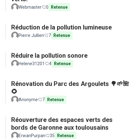
Webmaster
0
Retenue
Réduction de la pollution lumineuse
Pierre Jullien
7
Retenue
Réduire la pollution sonore
Helene31201
4
Retenue
Rénovation du Parc des Argoulets 🌳🌱🌺
🌻
Anonyme
7
Retenue
Réouverture des espaces verts des
bords de Garonne aux toulousains
ErwanPurpan
35
Retenue