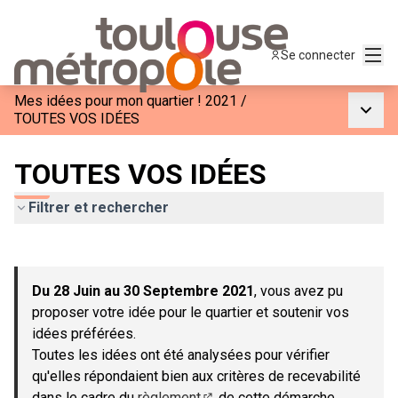
Menu
Se connecter
Mes idées pour mon quartier ! 2021
/
Menu p
TOUTES VOS IDÉES
TOUTES VOS IDÉES
Filtrer et rechercher
Passer la carte
Leaflet
|
©
OpenStreetMap
contributors
L'élément suivant est une carte qui présente les éléments de c
+
Du 28 Juin au 30 Septembre 2021
, vous avez pu
−
proposer votre idée pour le quartier et soutenir vos
idées préférées.
Toutes les idées ont été analysées pour vérifier
qu'elles répondaient bien aux critères de recevabilité
dans le cadre du
règlement
de cette démarche