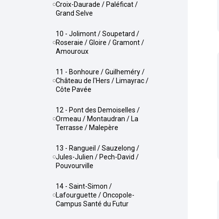
Croix-Daurade / Paléficat /
Grand Selve
10 - Jolimont / Soupetard /
Roseraie / Gloire / Gramont /
Amouroux
11 - Bonhoure / Guilheméry /
Château de l'Hers / Limayrac /
Côte Pavée
12 - Pont des Demoiselles /
Ormeau / Montaudran / La
Terrasse / Malepère
13 - Rangueil / Sauzelong /
Jules-Julien / Pech-David /
Pouvourville
14 - Saint-Simon /
Lafourguette / Oncopole-
Campus Santé du Futur