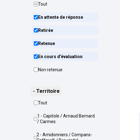
Tout
En attente de réponse
Retirée
Retenue
En cours d'évaluation
Non retenue
Territoire
Tout
1 - Capitole / Arnaud Bernard
/ Carmes
2 - Amidonniers / Compans-