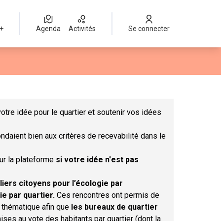
 +
Agenda
Activités
Se connecter
Leaflet
|
©
OpenStreetMap
contributors
mme des points de carte. L'élément peut être utilisé avec un lect
otre idée pour le quartier et soutenir vos idées
ndaient bien aux critères de recevabilité dans le
sur la plateforme
si votre idée n'est pas
liers citoyens pour l’écologie par
ie par quartier.
Ces rencontres ont permis de
r thématique afin que
les bureaux de quartier
ises au vote des habitants par quartier (dont la