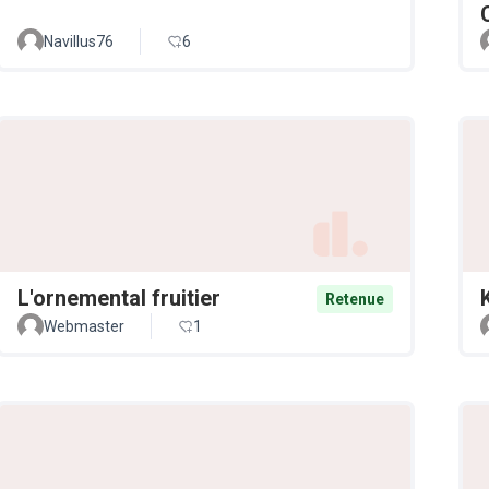
Navillus76
6
L'ornemental fruitier
Retenue
Webmaster
1