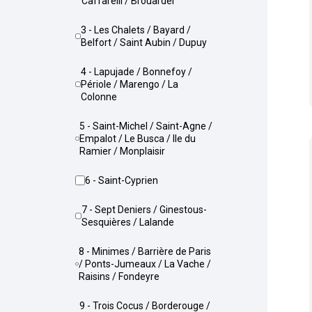
Caffarelli / Brouardel
3 - Les Chalets / Bayard /
Belfort / Saint Aubin / Dupuy
4 - Lapujade / Bonnefoy /
Périole / Marengo / La
Colonne
5 - Saint-Michel / Saint-Agne /
Empalot / Le Busca / Ile du
Ramier / Monplaisir
6 - Saint-Cyprien
7 - Sept Deniers / Ginestous-
Sesquières / Lalande
8 - Minimes / Barrière de Paris
/ Ponts-Jumeaux / La Vache /
Raisins / Fondeyre
9 - Trois Cocus / Borderouge /