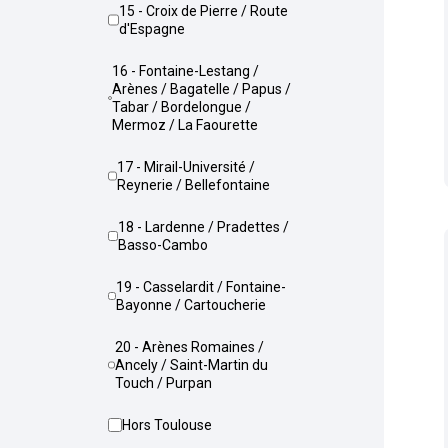
15 - Croix de Pierre / Route
d'Espagne
16 - Fontaine-Lestang /
Arènes / Bagatelle / Papus /
Tabar / Bordelongue /
Mermoz / La Faourette
17 - Mirail-Université /
Reynerie / Bellefontaine
18 - Lardenne / Pradettes /
Basso-Cambo
19 - Casselardit / Fontaine-
Bayonne / Cartoucherie
20 - Arènes Romaines /
Ancely / Saint-Martin du
Touch / Purpan
Hors Toulouse