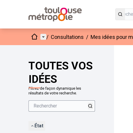
Accueil
Menu principal
/
Consultations
/
Mes idées pour mo
Passer
L'élément
+
−
TOUTES VOS
IDÉES
Filtrez de façon dynamique les
résultats de votre recherche.
État