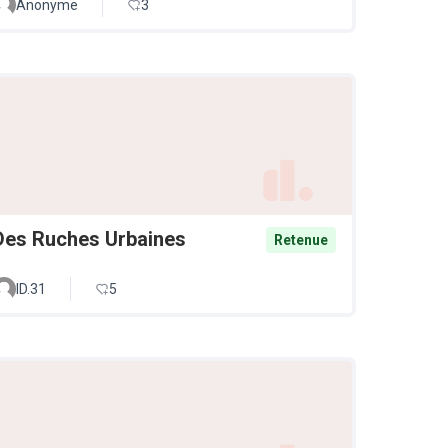
Anonyme
3
Des Ruches Urbaines
Retenue
ID.31
5