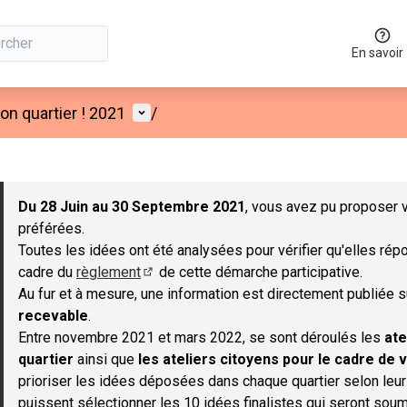
En savoir
Menu utilisateur
n quartier ! 2021
/
 la carte
 suivant est une carte qui présente les éléments de cette page co
Du 28 Juin au 30 Septembre 2021
, vous avez pu proposer v
préférées.
Toutes les idées ont été analysées pour vérifier qu'elles répo
cadre du
règlement
de cette démarche participative.
(S'ouvre dans un nouvel onglet)
Au fur et à mesure, une information est directement publiée 
recevable
.
Entre novembre 2021 et mars 2022, se sont déroulés les
ate
quartier
ainsi que
les ateliers citoyens pour le cadre de v
prioriser les idées déposées dans chaque quartier selon leu
puissent sélectionner les 10 idées finalistes qui seront soum