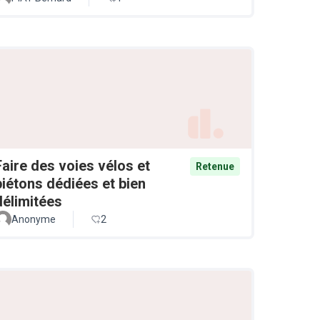
Faire des voies vélos et
Retenue
piétons dédiées et bien
délimitées
Anonyme
2