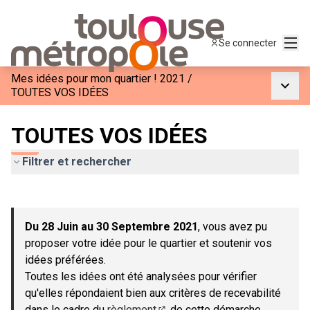
Menu
Se connecter
Mes idées pour mon quartier ! 2021
/
Menu p
TOUTES VOS IDÉES
TOUTES VOS IDÉES
Filtrer et rechercher
Passer la carte
Leaflet
|
©
OpenStreetMap
contributors
L'élément suivant est une carte qui présente les éléments de c
+
Du 28 Juin au 30 Septembre 2021
, vous avez pu
−
proposer votre idée pour le quartier et soutenir vos
idées préférées.
Toutes les idées ont été analysées pour vérifier
qu'elles répondaient bien aux critères de recevabilité
dans le cadre du
règlement
de cette démarche