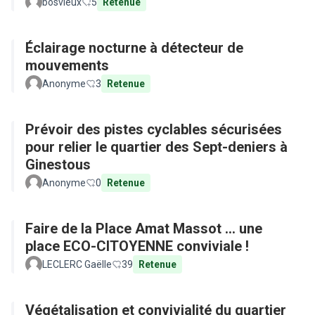
bosvieux
5
Retenue
Éclairage nocturne à détecteur de
mouvements
Anonyme
3
Retenue
Prévoir des pistes cyclables sécurisées
pour relier le quartier des Sept-deniers à
Ginestous
Anonyme
0
Retenue
Faire de la Place Amat Massot ... une
place ECO-CITOYENNE conviviale !
LECLERC Gaëlle
39
Retenue
Végétalisation et convivialité du quartier