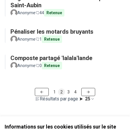
Saint-Aubin
Anonyme
44
Retenue
Pénaliser les motards bruyants
Anonyme
1
Retenue
Composte partagé 'lalala'lande
Anonyme
0
Retenue
1
2
3
4
Résultats par page :
25
Voir toutes les propositions retirées
Informations sur les cookies utilisés sur le site