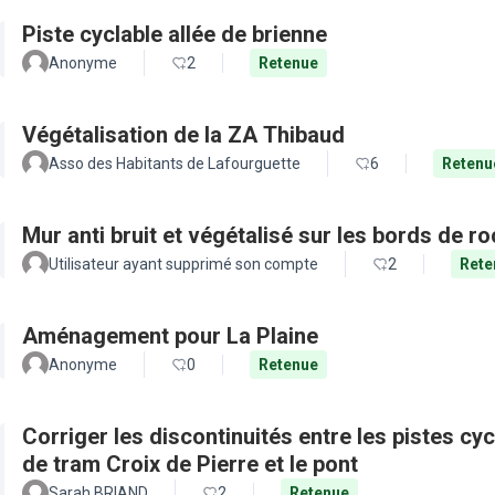
Piste cyclable allée de brienne
Anonyme
2
Retenue
Végétalisation de la ZA Thibaud
Asso des Habitants de Lafourguette
6
Retenu
Mur anti bruit et végétalisé sur les bords de r
Utilisateur ayant supprimé son compte
2
Rete
Aménagement pour La Plaine
Anonyme
0
Retenue
Corriger les discontinuités entre les pistes cy
de tram Croix de Pierre et le pont
Sarah BRIAND
2
Retenue