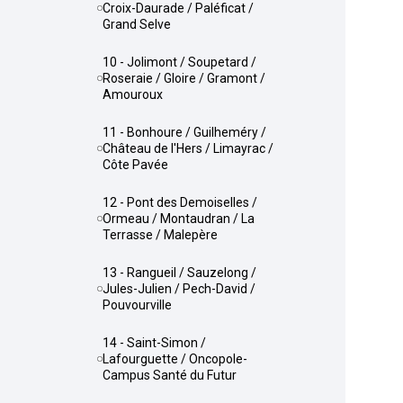
Croix-Daurade / Paléficat /
Grand Selve
10 - Jolimont / Soupetard /
Roseraie / Gloire / Gramont /
Amouroux
11 - Bonhoure / Guilheméry /
Château de l'Hers / Limayrac /
Côte Pavée
12 - Pont des Demoiselles /
Ormeau / Montaudran / La
Terrasse / Malepère
13 - Rangueil / Sauzelong /
Jules-Julien / Pech-David /
Pouvourville
14 - Saint-Simon /
Lafourguette / Oncopole-
Campus Santé du Futur