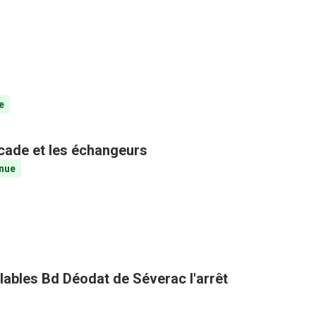
e
ocade et les échangeurs
nue
clables Bd Déodat de Séverac l'arrêt