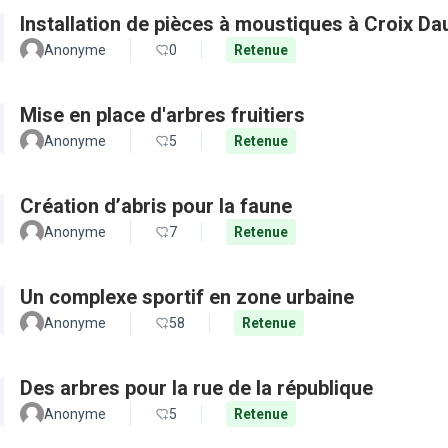
Installation de pièces à moustiques à Croix D
Anonyme
0
Retenue
Mise en place d'arbres fruitiers
Anonyme
5
Retenue
Création d’abris pour la faune
Anonyme
7
Retenue
Un complexe sportif en zone urbaine
Anonyme
58
Retenue
Des arbres pour la rue de la république
Anonyme
5
Retenue