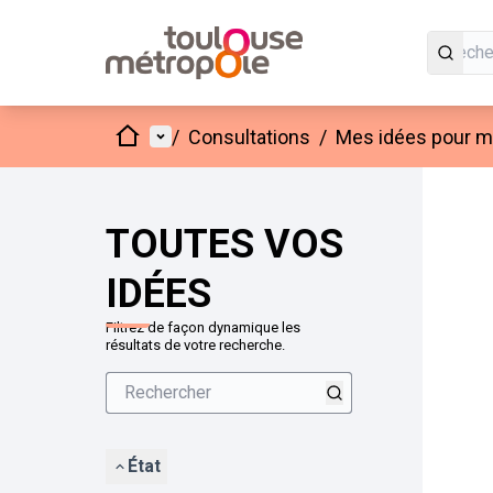
Accueil
Menu principal
/
Consultations
/
Mes idées pour mo
Passer
L'élément
+
−
TOUTES VOS
IDÉES
Filtrez de façon dynamique les
résultats de votre recherche.
État