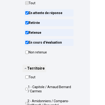
Tout
En attente de réponse
Retirée
Retenue
En cours d'évaluation
Non retenue
Territoire
Tout
1 - Capitole / Arnaud Bernard
/ Carmes
2 - Amidonniers / Compans-