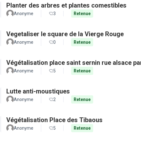
Planter des arbres et plantes comestibles
Anonyme
3
Retenue
Vegetaliser le square de la Vierge Rouge
Anonyme
0
Retenue
Végétalisation place saint sernin rue alsace pa
Anonyme
5
Retenue
Lutte anti-moustiques
Anonyme
2
Retenue
Végétalisation Place des Tibaous
Anonyme
5
Retenue