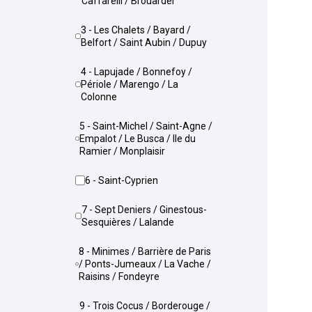
Caffarelli / Brouardel
3 - Les Chalets / Bayard /
Belfort / Saint Aubin / Dupuy
4 - Lapujade / Bonnefoy /
Périole / Marengo / La
Colonne
5 - Saint-Michel / Saint-Agne /
Empalot / Le Busca / Ile du
Ramier / Monplaisir
6 - Saint-Cyprien
7 - Sept Deniers / Ginestous-
Sesquières / Lalande
8 - Minimes / Barrière de Paris
/ Ponts-Jumeaux / La Vache /
Raisins / Fondeyre
9 - Trois Cocus / Borderouge /