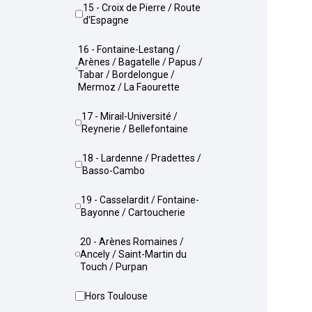
15 - Croix de Pierre / Route
d'Espagne
16 - Fontaine-Lestang /
Arènes / Bagatelle / Papus /
Tabar / Bordelongue /
Mermoz / La Faourette
17 - Mirail-Université /
Reynerie / Bellefontaine
18 - Lardenne / Pradettes /
Basso-Cambo
19 - Casselardit / Fontaine-
Bayonne / Cartoucherie
20 - Arènes Romaines /
Ancely / Saint-Martin du
Touch / Purpan
Hors Toulouse