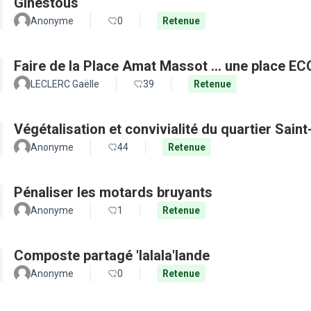
Ginestous
Anonyme
0
Retenue
Faire de la Place Amat Massot ... une place E
LECLERC Gaëlle
39
Retenue
Végétalisation et convivialité du quartier Sain
Anonyme
44
Retenue
Pénaliser les motards bruyants
Anonyme
1
Retenue
Composte partagé 'lalala'lande
Anonyme
0
Retenue