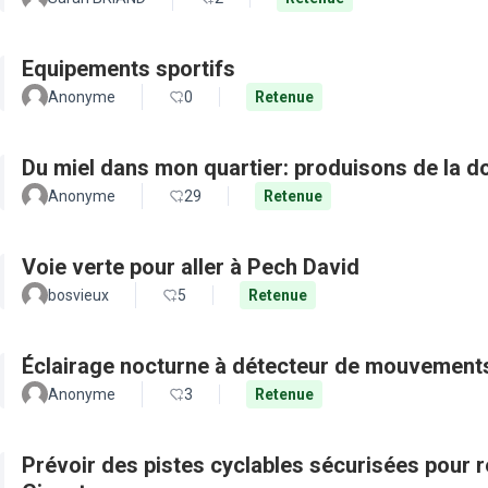
Equipements sportifs
Anonyme
0
Retenue
Du miel dans mon quartier: produisons de la d
Anonyme
29
Retenue
Voie verte pour aller à Pech David
bosvieux
5
Retenue
Éclairage nocturne à détecteur de mouvement
Anonyme
3
Retenue
Prévoir des pistes cyclables sécurisées pour re