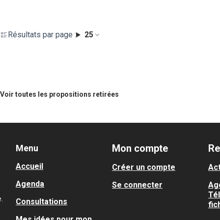
Résultats par page :
25
Voir toutes les propositions retirées
Mon compte
Re
Menu
Accueil
Créer un compte
Act
Agenda
Se connecter
Ag
Té
.
Consultations
fic
Mes idées pour mon