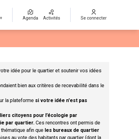
 +
Agenda
Activités
Se connecter
Leaflet
|
©
OpenStreetMap
contributors
mme des points de carte. L'élément peut être utilisé avec un lect
otre idée pour le quartier et soutenir vos idées
ndaient bien aux critères de recevabilité dans le
sur la plateforme
si votre idée n'est pas
liers citoyens pour l’écologie par
ie par quartier.
Ces rencontres ont permis de
r thématique afin que
les bureaux de quartier
ises au vote des habitants par quartier (dont la