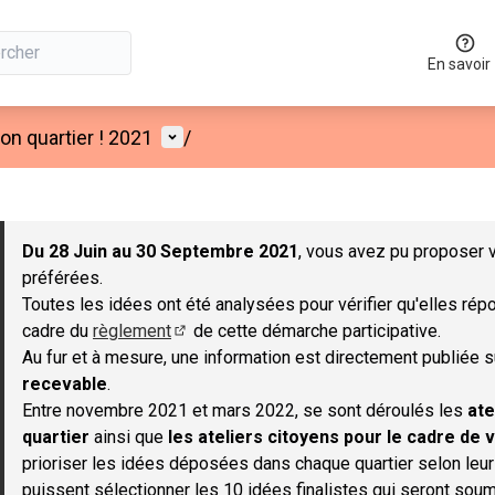
En savoir
Menu utilisateur
n quartier ! 2021
/
 la carte
 suivant est une carte qui présente les éléments de cette page co
Du 28 Juin au 30 Septembre 2021
, vous avez pu proposer v
préférées.
Toutes les idées ont été analysées pour vérifier qu'elles répo
cadre du
règlement
de cette démarche participative.
(S'ouvre dans un nouvel onglet)
Au fur et à mesure, une information est directement publiée 
recevable
.
Entre novembre 2021 et mars 2022, se sont déroulés les
ate
quartier
ainsi que
les ateliers citoyens pour le cadre de v
prioriser les idées déposées dans chaque quartier selon leu
puissent sélectionner les 10 idées finalistes qui seront soum