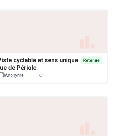
Piste cyclable et sens unique
Retenue
rue de Périole
Anonyme
1