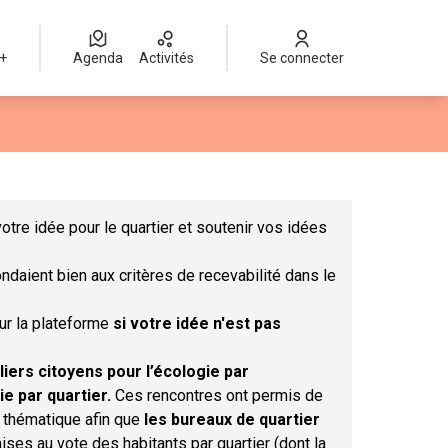
 +
Agenda
Activités
Se connecter
Leaflet
|
©
OpenStreetMap
contributors
mme des points de carte. L'élément peut être utilisé avec un lect
otre idée pour le quartier et soutenir vos idées
ndaient bien aux critères de recevabilité dans le
sur la plateforme
si votre idée n'est pas
liers citoyens pour l’écologie par
ie par quartier.
Ces rencontres ont permis de
r thématique afin que
les bureaux de quartier
ises au vote des habitants par quartier (dont la