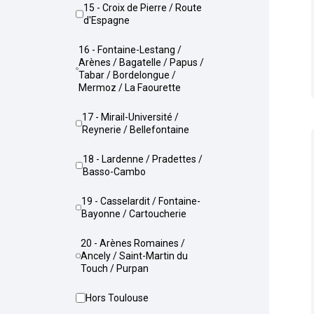
15 - Croix de Pierre / Route
d'Espagne
16 - Fontaine-Lestang /
Arènes / Bagatelle / Papus /
Tabar / Bordelongue /
Mermoz / La Faourette
17 - Mirail-Université /
Reynerie / Bellefontaine
18 - Lardenne / Pradettes /
Basso-Cambo
19 - Casselardit / Fontaine-
Bayonne / Cartoucherie
20 - Arènes Romaines /
Ancely / Saint-Martin du
Touch / Purpan
Hors Toulouse