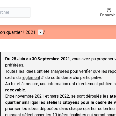
En savoir
Menu utilisateur
n quartier ! 2021
/
 la carte
 suivant est une carte qui présente les éléments de cette page co
Du 28 Juin au 30 Septembre 2021
, vous avez pu proposer v
préférées.
Toutes les idées ont été analysées pour vérifier qu'elles répo
cadre du
règlement
de cette démarche participative.
(S'ouvre dans un nouvel onglet)
Au fur et à mesure, une information est directement publiée 
recevable
.
Entre novembre 2021 et mars 2022, se sont déroulés les
ate
quartier
ainsi que
les ateliers citoyens pour le cadre de v
prioriser les idées déposées dans chaque quartier selon leu
puissent sélectionner les 10 idées finalistes qui seront soum