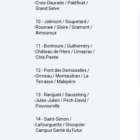
Croix-Daurade / Paléficat /
Grand Selve
10 - Jolimont / Soupetard /
Roseraie / Gloire / Gramont /
Amouroux
11 - Bonhoure / Guilheméry /
Château de l'Hers / Limayrac /
Côte Pavée
12 - Pont des Demoiselles /
Ormeau / Montaudran / La
Terrasse / Malepère
13 - Rangueil / Sauzelong /
Jules-Julien / Pech-David /
Pouvourville
14 - Saint-Simon /
Lafourguette / Oncopole-
Campus Santé du Futur