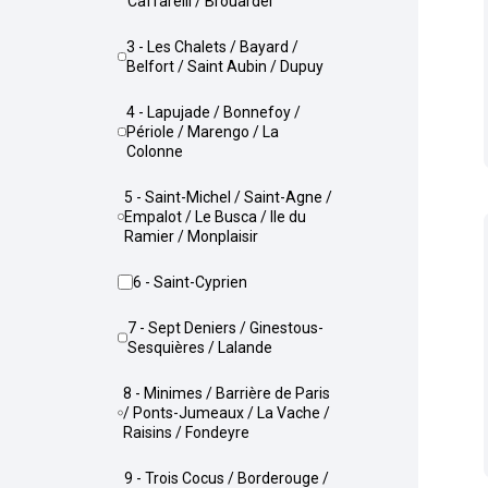
Caffarelli / Brouardel
3 - Les Chalets / Bayard /
Belfort / Saint Aubin / Dupuy
4 - Lapujade / Bonnefoy /
Périole / Marengo / La
Colonne
5 - Saint-Michel / Saint-Agne /
Empalot / Le Busca / Ile du
Ramier / Monplaisir
6 - Saint-Cyprien
7 - Sept Deniers / Ginestous-
Sesquières / Lalande
8 - Minimes / Barrière de Paris
/ Ponts-Jumeaux / La Vache /
Raisins / Fondeyre
9 - Trois Cocus / Borderouge /