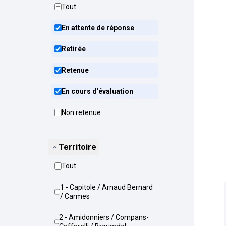
Tout
En attente de réponse
Retirée
Retenue
En cours d'évaluation
Non retenue
Territoire
Tout
1 - Capitole / Arnaud Bernard
/ Carmes
2 - Amidonniers / Compans-