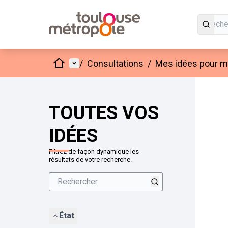
Accueil
Menu principal
/
Consultations
/
Mes idées pour mo
Passer
L'élément
+
−
TOUTES VOS
IDÉES
Filtrez de façon dynamique les
résultats de votre recherche.
État