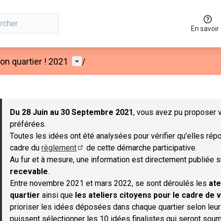
En savoir
Menu utilisateur
n quartier ! 2021
/
 la carte
 suivant est une carte qui présente les éléments de cette page co
Du 28 Juin au 30 Septembre 2021
, vous avez pu proposer v
préférées.
Toutes les idées ont été analysées pour vérifier qu'elles répo
cadre du
règlement
de cette démarche participative.
(S'ouvre dans un nouvel onglet)
Au fur et à mesure, une information est directement publiée 
recevable
.
Entre novembre 2021 et mars 2022, se sont déroulés les
ate
quartier
ainsi que
les ateliers citoyens pour le cadre de v
prioriser les idées déposées dans chaque quartier selon leu
puissent sélectionner les 10 idées finalistes qui seront soum