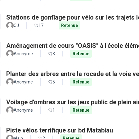
Stations de gonflage pour vélo sur les trajets 
CJ
17
Retenue
Aménagement de cours "OASIS" à l'école élém
Anonyme
3
Retenue
Planter des arbres entre la rocade et la voie ve
Anonyme
5
Retenue
Voilage d'ombres sur les jeux public de plein a
Anonyme
1
Retenue
Piste vélos terrifique sur bd Matabiau
alain
2
Retenue