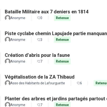
Bataille Militaire aux 7 deniers en 1814
Anonyme
0
Retenue
Piste cyclabe chemin Lapujade partie manquan
Anonyme
3
Retenue
Création d’abris pour la faune
Anonyme
7
Retenue
Végétalisation de la ZA Thibaud
Asso des Habitants de Lafourguette
6
Retenu
Planter des arbres et jardins partagés partout 
Anonyme
7
Retenue