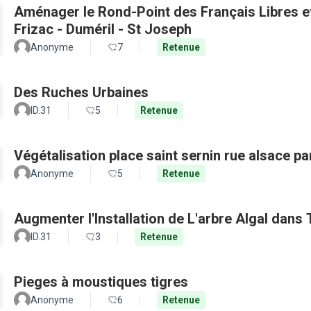
Aménager le Rond-Point des Français Libres et 
Frizac - Duméril - St Joseph
Anonyme
7
Retenue
Des Ruches Urbaines
ID.31
5
Retenue
Végétalisation place saint sernin rue alsace pa
Anonyme
5
Retenue
Augmenter l'Installation de L'arbre Algal dans
ID.31
3
Retenue
Pieges à moustiques tigres
Anonyme
6
Retenue