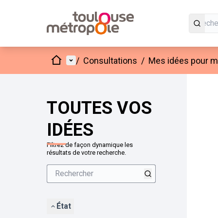
Accueil
Menu principal
/
Consultations
/
Mes idées pour mo
Passer
L'élément
+
−
TOUTES VOS
IDÉES
Filtrez de façon dynamique les
résultats de votre recherche.
État