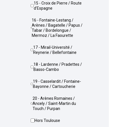
15 - Croix de Pierre / Route
d'Espagne
16 - Fontaine-Lestang /
Arènes / Bagatelle / Papus /
Tabar / Bordelongue /
Mermoz / La Faourette
17 - Mirail-Université /
Reynerie / Bellefontaine
18 - Lardenne / Pradettes /
Basso-Cambo
19 - Casselardit / Fontaine-
Bayonne / Cartoucherie
20 - Arènes Romaines /
Ancely / Saint-Martin du
Touch / Purpan
Hors Toulouse