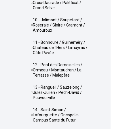
Croix-Daurade / Paléficat /
Grand Selve
10 - Jolimont / Soupetard /
Roseraie / Gloire / Gramont /
Amouroux
11 - Bonhoure / Guilheméry /
Château de l'Hers / Limayrac /
Côte Pavée
12 - Pont des Demoiselles /
Ormeau / Montaudran / La
Terrasse / Malepère
13 - Rangueil / Sauzelong /
Jules-Julien / Pech-David /
Pouvourville
14 - Saint-Simon /
Lafourguette / Oncopole-
Campus Santé du Futur