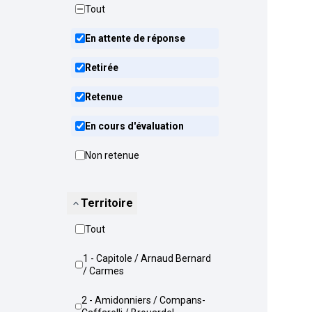
Tout
En attente de réponse
Retirée
Retenue
En cours d'évaluation
Non retenue
Territoire
Tout
1 - Capitole / Arnaud Bernard
/ Carmes
2 - Amidonniers / Compans-