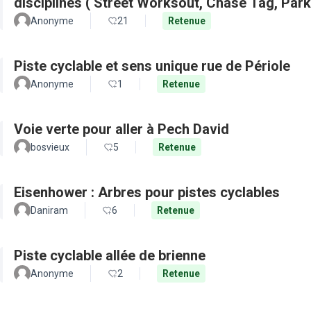
disciplines ( Street Worksout, Chase Tag, Par
Anonyme
21
Retenue
Piste cyclable et sens unique rue de Périole
Anonyme
1
Retenue
Voie verte pour aller à Pech David
bosvieux
5
Retenue
Eisenhower : Arbres pour pistes cyclables
Daniram
6
Retenue
Piste cyclable allée de brienne
Anonyme
2
Retenue