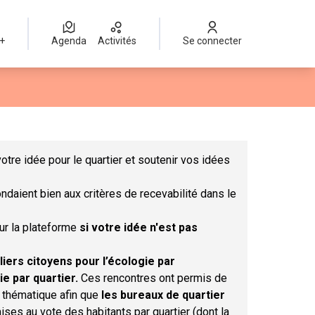
 +
Agenda
Activités
Se connecter
Leaflet
|
©
OpenStreetMap
contributors
mme des points de carte. L'élément peut être utilisé avec un lect
otre idée pour le quartier et soutenir vos idées
ndaient bien aux critères de recevabilité dans le
sur la plateforme
si votre idée n'est pas
liers citoyens pour l’écologie par
ie par quartier.
Ces rencontres ont permis de
r thématique afin que
les bureaux de quartier
ises au vote des habitants par quartier (dont la