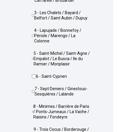
Caffarelli / Brouardel
3 - Les Chalets / Bayard /
Belfort / Saint Aubin / Dupuy
4 - Lapujade / Bonnefoy /
Périole / Marengo / La
Colonne
5 - Saint-Michel / Saint-Agne /
Empalot / Le Busca / Ile du
Ramier / Monplaisir
6 - Saint-Cyprien
7 - Sept Deniers / Ginestous-
Sesquières / Lalande
8 - Minimes / Barrière de Paris
/ Ponts-Jumeaux / La Vache /
Raisins / Fondeyre
9 - Trois Cocus / Borderouge /