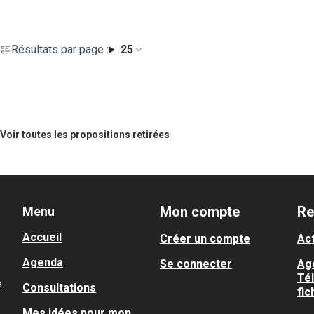
Résultats par page :
25
Voir toutes les propositions retirées
Mon compte
Re
Menu
Accueil
Créer un compte
Act
Agenda
Se connecter
Ag
Té
.
Consultations
fic
Mes idées pour mon