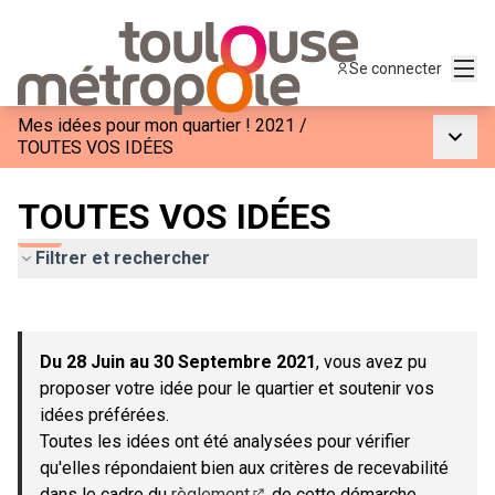
Menu
Se connecter
Mes idées pour mon quartier ! 2021
/
Menu p
TOUTES VOS IDÉES
TOUTES VOS IDÉES
Filtrer et rechercher
Passer la carte
Leaflet
|
©
OpenStreetMap
contributors
L'élément suivant est une carte qui présente les éléments de c
+
Du 28 Juin au 30 Septembre 2021
, vous avez pu
−
proposer votre idée pour le quartier et soutenir vos
idées préférées.
Toutes les idées ont été analysées pour vérifier
qu'elles répondaient bien aux critères de recevabilité
dans le cadre du
règlement
de cette démarche