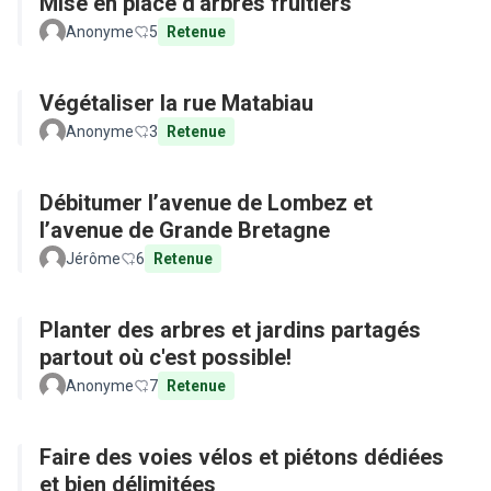
Mise en place d'arbres fruitiers
Anonyme
5
Retenue
Végétaliser la rue Matabiau
Anonyme
3
Retenue
Débitumer l’avenue de Lombez et
l’avenue de Grande Bretagne
Jérôme
6
Retenue
Planter des arbres et jardins partagés
partout où c'est possible!
Anonyme
7
Retenue
Faire des voies vélos et piétons dédiées
et bien délimitées