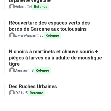
la palette végétale
Héloïse
4
Retenue
Réouverture des espaces verts des
bords de Garonne aux toulousains
ErwanPurpan
35
Retenue
Nichoirs à martinets et chauve souris +
pièges à larves ou à adulte de moustique
tigre
Daniram
8
Retenue
Des Ruches Urbaines
ID.31
5
Retenue