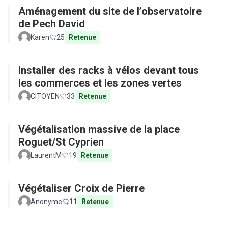
Aménagement du site de l’observatoire
de Pech David
Karen
25
Retenue
Installer des racks à vélos devant tous
les commerces et les zones vertes
CITOYEN
33
Retenue
Végétalisation massive de la place
Roguet/St Cyprien
LaurentM
19
Retenue
Végétaliser Croix de Pierre
Anonyme
11
Retenue