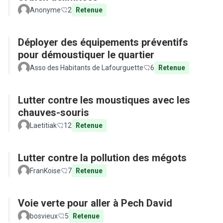
Anonyme
2
Retenue
Déployer des équipements préventifs
pour démoustiquer le quartier
Asso des Habitants de Lafourguette
6
Retenue
Lutter contre les moustiques avec les
chauves-souris
Laetitiak
12
Retenue
Lutter contre la pollution des mégots
FranKoise
7
Retenue
Voie verte pour aller à Pech David
bosvieux
5
Retenue