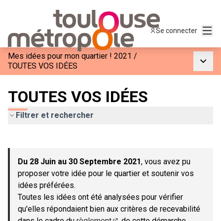
Menu
Se connecter
Mes idées pour mon quartier ! 2021
/
Menu p
TOUTES VOS IDÉES
TOUTES VOS IDÉES
Filtrer et rechercher
Passer la carte
Leaflet
|
©
OpenStreetMap
contributors
L'élément suivant est une carte qui présente les éléments de c
+
Du 28 Juin au 30 Septembre 2021
, vous avez pu
−
proposer votre idée pour le quartier et soutenir vos
idées préférées.
Toutes les idées ont été analysées pour vérifier
qu'elles répondaient bien aux critères de recevabilité
dans le cadre du
règlement
de cette démarche