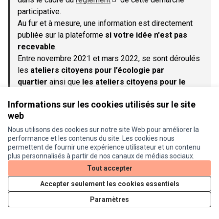
(S'ouvre dans un nouvel onglet)
participative.
Au fur et à mesure, une information est directement
publiée sur la plateforme
si votre idée n'est pas
recevable
.
Entre novembre 2021 et mars 2022, se sont déroulés
les
ateliers citoyens pour l’écologie par
quartier
ainsi que
les ateliers citoyens pour le
cadre de vie par quartier.
Ces rencontres ont
Informations sur les cookies utilisés sur le site
permis de prioriser les idées déposées dans chaque
web
quartier selon leur thématique afin que
les bureaux
de quartier
puissent sélectionner les 10 idées
Nous utilisons des cookies sur notre site Web pour améliorer la
performance et les contenus du site. Les cookies nous
finalistes qui seront soumises au vote des habitants
permettent de fournir une expérience utilisateur et un contenu
par quartier (dont la moitié au moins auront une portée
plus personnalisés à partir de nos canaux de médias sociaux.
écologique).
Tout accepter
Pour retrouver ces idées par quartier, vous
Accepter seulement les cookies essentiels
pouvez utiliser les filtres dans le bandeau blanc à
droite de l’écran :
Paramètres
📌 Les idées « non retenues », sont celles qui ne