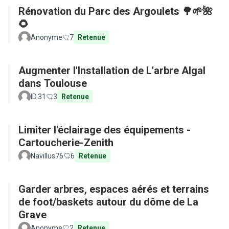
Rénovation du Parc des Argoulets 🌳🌱🌺
🌻
Anonyme
7
Retenue
Augmenter l'Installation de L'arbre Algal
dans Toulouse
ID.31
3
Retenue
Limiter l'éclairage des équipements -
Cartoucherie-Zenith
Navillus76
6
Retenue
Garder arbres, espaces aérés et terrains
de foot/baskets autour du dôme de La
Grave
Anonyme
2
Retenue