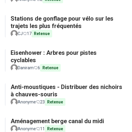
Stations de gonflage pour vélo sur les
trajets les plus fréquentés
CJ
17
Retenue
Eisenhower : Arbres pour pistes
cyclables
Daniram
6
Retenue
Anti-moustiques - Distribuer des nichoirs
à chauves-souris
Anonyme
23
Retenue
Aménagement berge canal du midi
Anonyme
11
Retenue