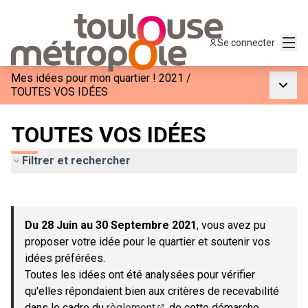
Menu
Se connecter
Mes idées pour mon quartier ! 2021
/
Menu p
TOUTES VOS IDÉES
TOUTES VOS IDÉES
Filtrer et rechercher
Passer la carte
Leaflet
|
©
OpenStreetMap
contributors
L'élément suivant est une carte qui présente les éléments de c
+
Du 28 Juin au 30 Septembre 2021
, vous avez pu
−
proposer votre idée pour le quartier et soutenir vos
idées préférées.
Toutes les idées ont été analysées pour vérifier
qu'elles répondaient bien aux critères de recevabilité
dans le cadre du
règlement
de cette démarche