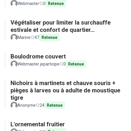
Webmaster
0
Retenue
Végétaliser pour limiter la surchauffe
estivale et confort de quartier...
Marine
47
Retenue
Boulodrome couvert
Webmaster jeparticipe
0
Retenue
Nichoirs à martinets et chauve souris +
pièges à larves ou à adulte de moustique
tigre
Anonyme
24
Retenue
L'ornemental fruitier