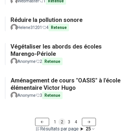
Webmaster
1
Retenue
Réduire la pollution sonore
Helene31201
4
Retenue
Végétaliser les abords des écoles
Marengo-Périole
Anonyme
2
Retenue
Aménagement de cours "OASIS" à l'école
élémentaire Victor Hugo
Anonyme
3
Retenue
1
2
3
4
Résultats par page :
25