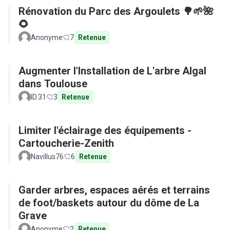
Rénovation du Parc des Argoulets 🌳🌱🌺
🌻
Anonyme
7
Retenue
Augmenter l'Installation de L'arbre Algal
dans Toulouse
ID.31
3
Retenue
Limiter l'éclairage des équipements -
Cartoucherie-Zenith
Navillus76
6
Retenue
Garder arbres, espaces aérés et terrains
de foot/baskets autour du dôme de La
Grave
Anonyme
2
Retenue