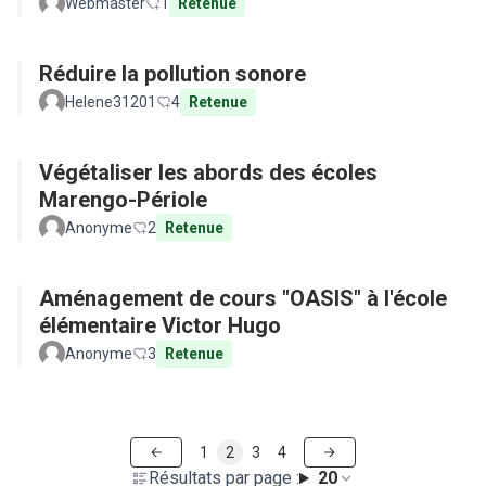
Webmaster
1
Retenue
Réduire la pollution sonore
Helene31201
4
Retenue
Végétaliser les abords des écoles
Marengo-Périole
Anonyme
2
Retenue
Aménagement de cours "OASIS" à l'école
élémentaire Victor Hugo
Anonyme
3
Retenue
1
2
3
4
Résultats par page :
20