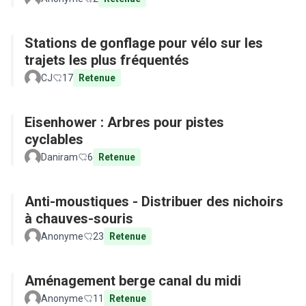
Stations de gonflage pour vélo sur les
trajets les plus fréquentés
CJ
17
Retenue
Eisenhower : Arbres pour pistes
cyclables
Daniram
6
Retenue
Anti-moustiques - Distribuer des nichoirs
à chauves-souris
Anonyme
23
Retenue
Aménagement berge canal du midi
Anonyme
11
Retenue