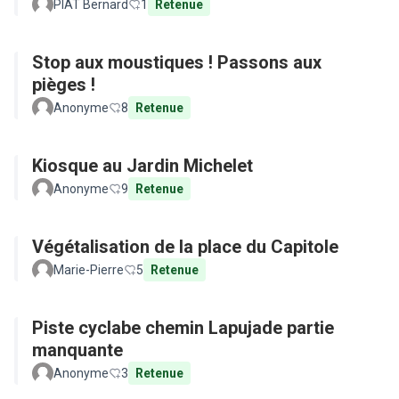
PIAT Bernard
1
Retenue
Stop aux moustiques ! Passons aux
pièges !
Anonyme
8
Retenue
Kiosque au Jardin Michelet
Anonyme
9
Retenue
Végétalisation de la place du Capitole
Marie-Pierre
5
Retenue
Piste cyclabe chemin Lapujade partie
manquante
Anonyme
3
Retenue