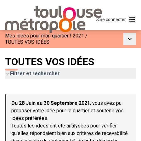
Menu
Se connecter
Mes idées pour mon quartier ! 2021
/
Menu p
TOUTES VOS IDÉES
TOUTES VOS IDÉES
Filtrer et rechercher
Passer la carte
Leaflet
|
©
OpenStreetMap
contributors
L'élément suivant est une carte qui présente les éléments de c
+
Du 28 Juin au 30 Septembre 2021
, vous avez pu
−
proposer votre idée pour le quartier et soutenir vos
idées préférées.
Toutes les idées ont été analysées pour vérifier
qu'elles répondaient bien aux critères de recevabilité
dans le cadre du
règlement
de cette démarche