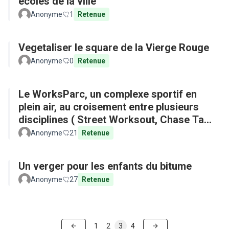
écoles de la ville
Anonyme
1
Retenue
Vegetaliser le square de la Vierge Rouge
Anonyme
0
Retenue
Le WorksParc, un complexe sportif en
plein air, au croisement entre plusieurs
disciplines ( Street Worksout, Chase Tag,
Parkour)
Anonyme
21
Retenue
Un verger pour les enfants du bitume
Anonyme
27
Retenue
1
2
3
4