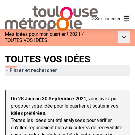
Menu
Se connecter
Mes idées pour mon quartier ! 2021
/
Menu p
TOUTES VOS IDÉES
TOUTES VOS IDÉES
Filtrer et rechercher
Passer la carte
Leaflet
|
©
OpenStreetMap
contributors
L'élément suivant est une carte qui présente les éléments de c
+
Du 28 Juin au 30 Septembre 2021
, vous avez pu
−
proposer votre idée pour le quartier et soutenir vos
idées préférées.
Toutes les idées ont été analysées pour vérifier
qu'elles répondaient bien aux critères de recevabilité
dans le cadre du
règlement
de cette démarche