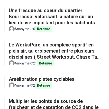
Une fresque au coeur du quartier
Bourrassol valorisant la nature sur un
lieu de vie important pour les habitants
Anonyme
6
Retenue
Le WorksParc, un complexe sportif en
plein air, au croisement entre plusieurs
disciplines ( Street Worksout, Chase Tag,
Parkour)
Anonyme
21
Retenue
Amélioration pistes cyclables
Anonyme
2
Retenue
Multiplier les points de source de
fraicheur et de captation de CO2 dans le