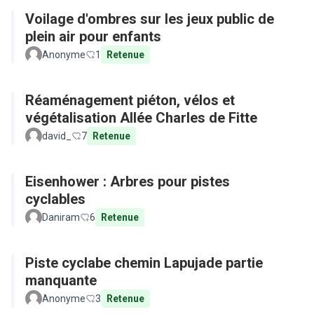
Voilage d'ombres sur les jeux public de
plein air pour enfants
Anonyme
1
Retenue
Réaménagement piéton, vélos et
végétalisation Allée Charles de Fitte
david_
7
Retenue
Eisenhower : Arbres pour pistes
cyclables
Daniram
6
Retenue
Piste cyclabe chemin Lapujade partie
manquante
Anonyme
3
Retenue