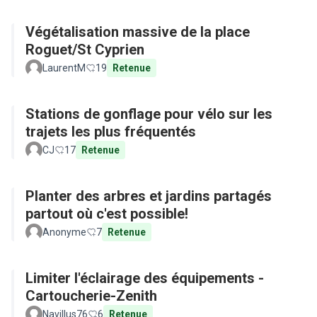
Végétalisation massive de la place
Roguet/St Cyprien
LaurentM
19
Retenue
Stations de gonflage pour vélo sur les
trajets les plus fréquentés
CJ
17
Retenue
Planter des arbres et jardins partagés
partout où c'est possible!
Anonyme
7
Retenue
Limiter l'éclairage des équipements -
Cartoucherie-Zenith
Navillus76
6
Retenue