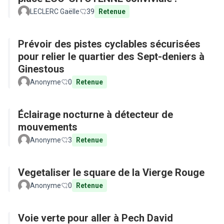
LECLERC Gaëlle
39
Retenue
Prévoir des pistes cyclables sécurisées
pour relier le quartier des Sept-deniers à
Ginestous
Anonyme
0
Retenue
Éclairage nocturne à détecteur de
mouvements
Anonyme
3
Retenue
Vegetaliser le square de la Vierge Rouge
Anonyme
0
Retenue
Voie verte pour aller à Pech David