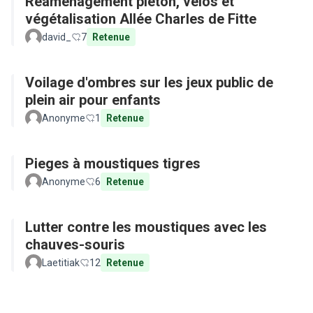
Réaménagement piéton, vélos et
végétalisation Allée Charles de Fitte
david_
7
Retenue
Voilage d'ombres sur les jeux public de
plein air pour enfants
Anonyme
1
Retenue
Pieges à moustiques tigres
Anonyme
6
Retenue
Lutter contre les moustiques avec les
chauves-souris
Laetitiak
12
Retenue