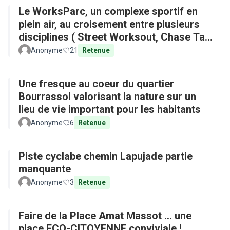
Le WorksParc, un complexe sportif en
plein air, au croisement entre plusieurs
disciplines ( Street Worksout, Chase Tag,
Parkour)
Anonyme
21
Retenue
Une fresque au coeur du quartier
Bourrassol valorisant la nature sur un
lieu de vie important pour les habitants
Anonyme
6
Retenue
Piste cyclabe chemin Lapujade partie
manquante
Anonyme
3
Retenue
Faire de la Place Amat Massot ... une
place ECO-CITOYENNE conviviale !