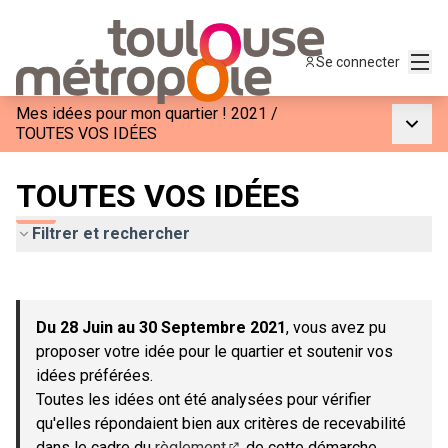
Menu
Se connecter
Mes idées pour mon quartier ! 2021
/
Menu p
TOUTES VOS IDÉES
TOUTES VOS IDÉES
Filtrer et rechercher
Passer la carte
Leaflet
|
©
OpenStreetMap
contributors
L'élément suivant est une carte qui présente les éléments de c
+
Du 28 Juin au 30 Septembre 2021
, vous avez pu
−
proposer votre idée pour le quartier et soutenir vos
idées préférées.
Toutes les idées ont été analysées pour vérifier
qu'elles répondaient bien aux critères de recevabilité
dans le cadre du
règlement
de cette démarche